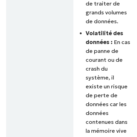
de traiter de
grands volumes
de données.
Volatilité des
données :
En cas
de panne de
courant ou de
crash du
Commencez votre essai de 14 jours
système, il
Pas de carte de crédit requise, accès complet à
existe un risque
toutes les fonctionnalités.
de perte de
Prénom
et
données car les
Nom*
données
Business
email*
contenues dans
la mémoire vive
Phone