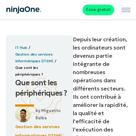
Essai gratuit
Depuis leur création,
les ordinateurs sont
IT Hub
Gestion des services
devenus partie
informatiques (ITSM)
intégrante de
Que sont les
nombreuses
périphériques ?
opérations dans
Que sont les
différents secteurs.
périphériques ?
Ils ont contribué à
améliorer la rapidité,
by
Miguelito
la qualité et
Balba
l’efficacité de
Gestion des services
l’exécution des
informatiques (ITSM)