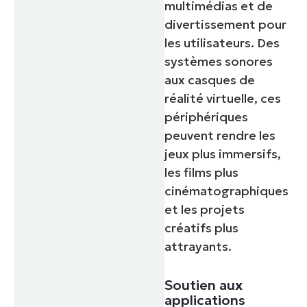
multimédias et de
divertissement pour
les utilisateurs. Des
systèmes sonores
aux casques de
réalité virtuelle, ces
périphériques
Commencez votre essai de 14 jour
peuvent rendre les
Pas de carte de crédit requise, accès complet à tou
jeux plus immersifs,
fonctionnalités.
Prénom
les films plus
et
cinématographiques
Nom*
et les projets
Business
email*
créatifs plus
attrayants.
Phone
number*
Soutien aux
Pays
applications