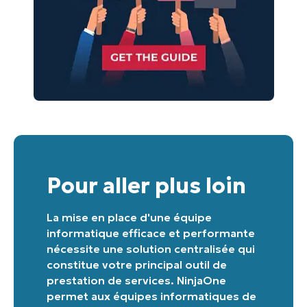
Pour aller plus loin
Commencez votre essai de 14 jours
La mise en place d'une équipe
Pas de carte de crédit requise, accès complet à
informatique efficace et performante
toutes les fonctionnalités.
nécessite une solution centralisée qui
Prénom
et
constitue votre principal outil de
Nom*
prestation de services. NinjaOne
Business
permet aux équipes informatiques de
email*