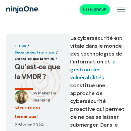
Essai gratuit
La cybersécurité est
vitale dans le monde
IT Hub
Sécurité des terminaux
des technologies de
Qu’est-ce que la VMDR ?
l’information et
la
Qu’est-ce que
gestion des
la VMDR ?
vulnérabilités
constitue une
approche de
by
Makenzie
Buenning
cybersécurité
Sécurité des
proactive qui permet
de ne pas se laisser
terminaux
submerger. Dans le
2 février 2024