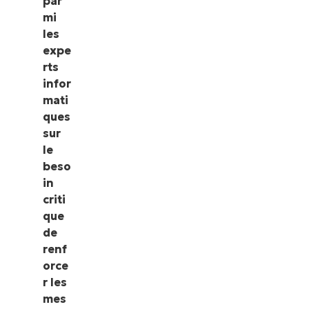
par
mi
les
expe
rts
infor
mati
ques
sur
le
beso
in
criti
que
de
renf
orce
r les
mes