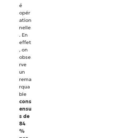
é
opér
ation
nelle
. En
effet
, on
obse
rve
un
rema
rqua
ble
cons
ensu
s de
84
%