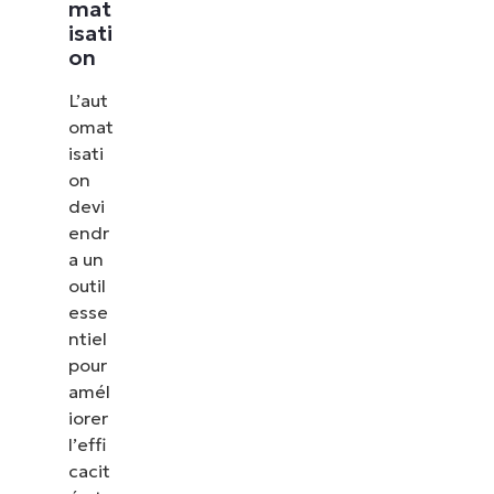
mat
isati
on
L’aut
omat
isati
on
devi
endr
a un
outil
esse
ntiel
pour
amél
iorer
l’effi
cacit