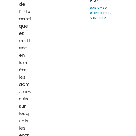
MSP
de
PAR
YORK
l’info
VONEICHEL-
rmati
STREIBER
que
et
mett
ent
en
lumi
ère
les
dom
aines
clés
sur
lesq
uels
les
entr