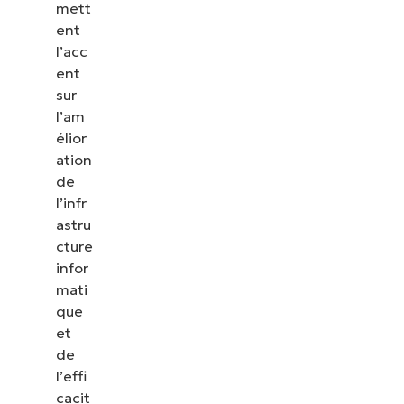
mett
ent
l’acc
ent
sur
l’am
élior
ation
de
l’infr
astru
cture
infor
mati
que
et
de
l’effi
cacit