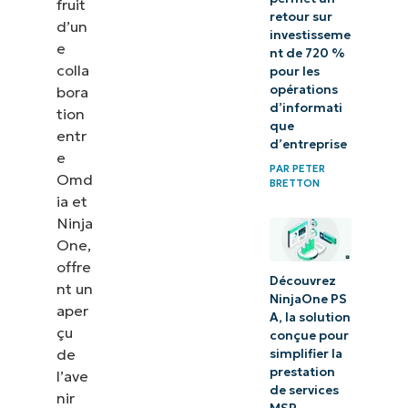
fruit
retour sur
d’un
investisseme
e
nt de 720 %
colla
pour les
opérations
bora
d’informati
tion
que
entr
d’entreprise
e
PAR
PETER
Omd
BRETTON
ia et
Ninja
One,
offre
Découvrez
nt un
NinjaOne PS
aper
A, la solution
çu
conçue pour
de
simplifier la
prestation
l’ave
de services
nir