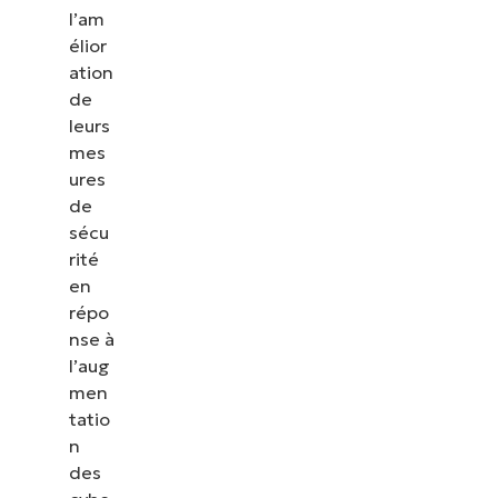
l’am
élior
ation
de
leurs
mes
ures
de
sécu
rité
en
répo
nse à
l’aug
men
tatio
n
des