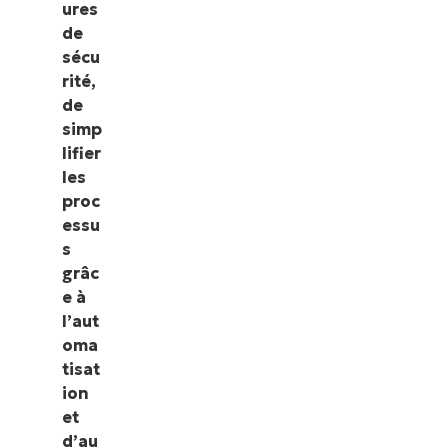
ures
de
sécu
rité,
de
simp
lifier
les
proc
essu
s
grâc
e à
l’aut
oma
tisat
ion
et
d’au