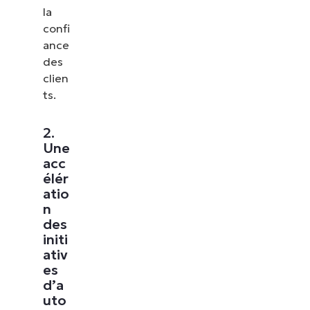
la
confi
ance
des
clien
ts.
2.
Une
acc
élér
atio
n
des
initi
ativ
es
d’a
uto