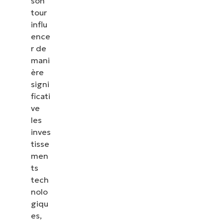
son
tour
influ
ence
r de
mani
ère
signi
ficati
ve
les
inves
tisse
men
ts
tech
nolo
giqu
es,