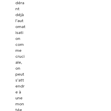
déra
nt
déjà
l’aut
omat
isati
on
com
me
cruci
ale,
on
peut
s’att
endr
e à
une
mon
tée