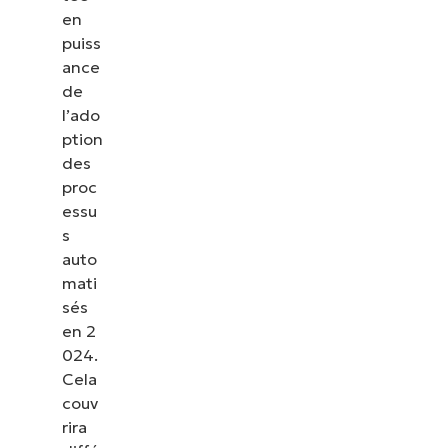
en
puiss
ance
de
l’ado
ption
des
proc
essu
s
auto
mati
sés
en 2
024.
Cela
couv
rira