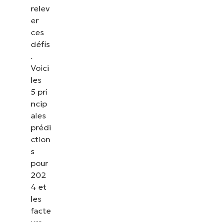
relev
er
ces
défis
.
Voici
les
5 pri
ncip
ales
prédi
ction
s
pour
202
4 et
les
facte