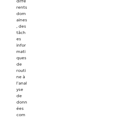
diffé
rents
dom
aines
, des
tâch
es
infor
mati
ques
de
routi
ne à
l’anal
yse
de
donn
ées
com