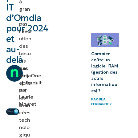
à
IT
Les
gran
d’Omdia
ds
3 principaux
pas,
pour 2024
facteurs qui
l’évol
vont
et
ution
façonner le
des
au-
beso
paysage
Combien
delà
coûte un
ins
informatique
logiciel ITAM
des
par
(gestion des
entr
NinjaOne
Conclusion
actifs
|
traduit
epris
informatiqu
par
es,
es) ?
Laurie
les
PAR
BEA
Mouret
FERNANDEZ
avan
cées
tech
nolo
giqu