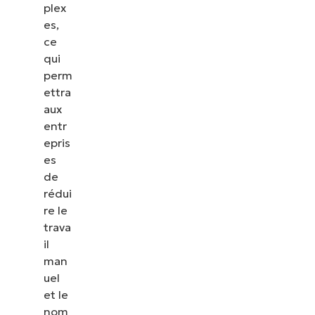
plex
es,
ce
qui
perm
ettra
aux
entr
epris
es
de
rédui
re le
trava
il
man
uel
et le
nom