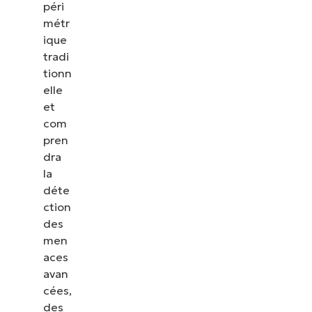
péri
métr
ique
tradi
tionn
elle
et
com
pren
dra
la
déte
ction
des
men
aces
avan
cées,
des