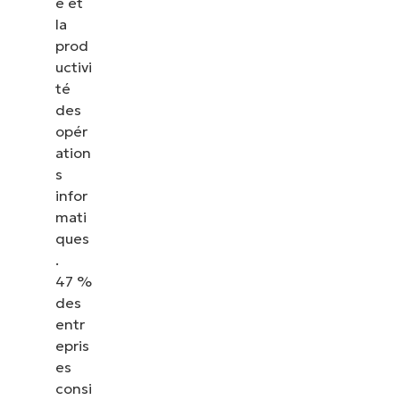
é et
la
prod
uctivi
té
des
opér
ation
s
infor
mati
ques
.
47 %
des
entr
epris
es
consi