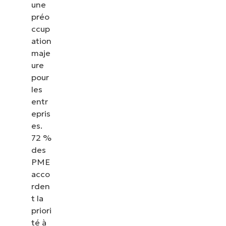
une
préo
ccup
ation
maje
ure
pour
les
entr
epris
es.
72 %
des
PME
acco
rden
t la
priori
té à