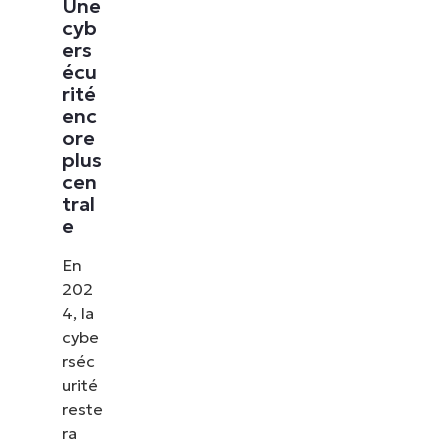
Une
cyb
ers
écu
rité
enc
ore
plus
cen
tral
e
En
202
4, la
cybe
rséc
urité
reste
ra