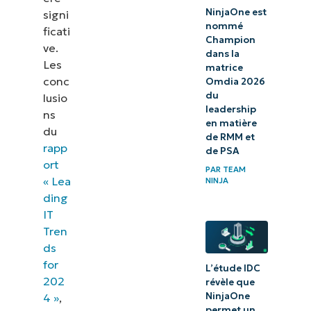
NinjaOne est
signi
nommé
ficati
Champion
ve.
dans la
Les
matrice
conc
Omdia 2026
du
lusio
leadership
ns
en matière
du
de RMM et
rapp
de PSA
ort
PAR
TEAM
« Lea
NINJA
ding
IT
Tren
ds
for
L’étude IDC
202
révèle que
NinjaOne
4 »
,
permet un