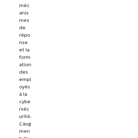
méc
anis
mes
de
répo
nse
et la
form
ation
des
empl
oyés
à la
cybe
rséc
urité.
L’aug
men