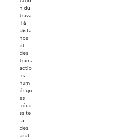
tatio
n du
trava
il à
dista
nce
et
des
trans
actio
ns
num
ériqu
es
néce
ssite
ra
des
prot