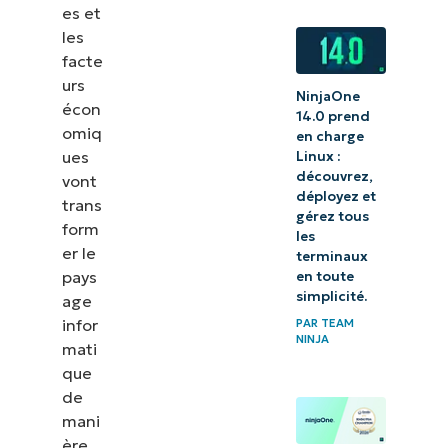
es et
les
facte
urs
NinjaOne
écon
14.0 prend
omiq
en charge
ues
Linux :
découvrez,
vont
déployez et
trans
gérez tous
form
les
er le
terminaux
pays
en toute
simplicité.
age
infor
PAR
TEAM
NINJA
mati
que
de
mani
ère