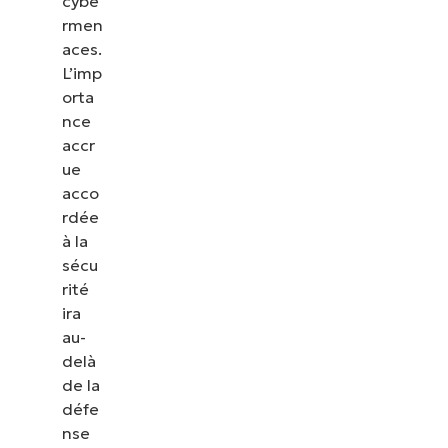
cybe
rmen
aces.
L’imp
orta
nce
accr
ue
acco
rdée
à la
sécu
rité
ira
au-
delà
de la
défe
nse