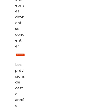
epris
es
devr
ont
se
conc
entr
er.
Les
prévi
sions
de
cett
e
anné
e