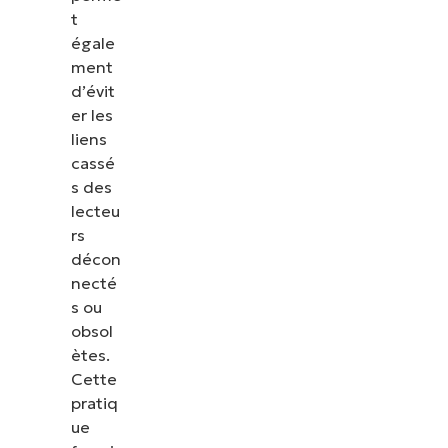
t
égale
ment
d’évit
er les
liens
cassé
s des
lecteu
rs
décon
necté
s ou
obsol
ètes.
Cette
pratiq
ue