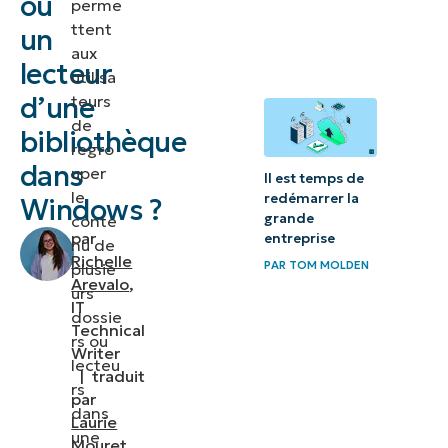
ou
perme
d’une
ttent
un
bibliothèque
aux
lecteur
dans
utilisa
Windows ?
d’une
teurs
de
bibliothèque
Considérations
regro
dans
uper
importantes
Il est temps de
le
redémarrer la
pour la gestion
Windows ?
grande
conte
des
par
entreprise
nu de
bibliothèques
Richelle
PAR
TOM MOLDEN
plusie
Arevalo
,
Windows
urs
IT
dossie
Technical
Gérer les
rs ou
Writer
bibliothèques
lecteu
|
traduit
rs
dans
par
dans
Windows
Laurie
une
Mouret