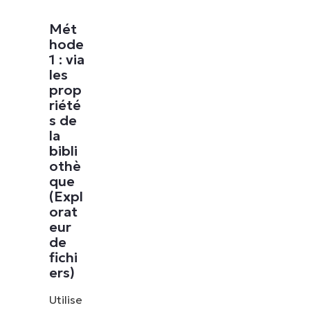
Mét
hode
1 : via
les
prop
riété
s de
la
bibli
othè
que
(Expl
orat
eur
de
fichi
ers)
Utilise