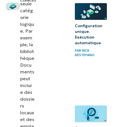
pour un
seule
explorateur
catég
de fichiers
orie
logiqu
simplifié
Configuration
e. Par
unique.
exem
Exécution
automatique.
ple, la
bibliot
PAR
NICK
DESTEFANO
hèque
Docu
ments
peut
inclur
e des
dossie
rs
locaux
et des
empla