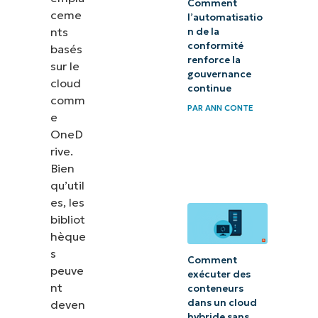
Comment
ceme
l’automatisatio
nts
n de la
conformité
basés
renforce la
sur le
gouvernance
cloud
continue
comm
PAR
ANN CONTE
e
OneD
rive.
Bien
qu’util
es, les
bibliot
hèque
s
Comment
peuve
exécuter des
nt
conteneurs
dans un cloud
deven
hybride sans