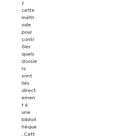
z
cette
méth
ode
pour
contr
ôler
quels
dossie
rs
sont
liés
direct
emen
t à
une
bibliot
hèque
. Cett