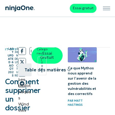
Essai gratuit
LAS
6
IT OPS
Catego
/
/
T
MI
Essai
ries:
UPD
N
Gratuit
ATE
DE
I
D
6
LE
T
AO
C
o
Ce que Mythos
p
ÛT
T
Table des matières
s
202
U
nous apprend
5
RE
sur l’avenir de la
Les
Comment
Comment
gestion des
bibliot
supprimer
supprimer
vulnérabilités et
hèque
des correctifs
un dossier
un
s
PAR
MATT
ou un
Wind
HASTINGS
dossier
ows
lecteur