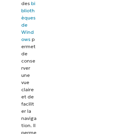
des
bi
blioth
èques
de
Wind
ows
p
ermet
de
conse
rver
une
vue
claire
et de
facilit
er la
naviga
tion. Il
perme