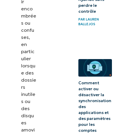
ir
perdre le
enco
contrôle
mbrée
PAR
LAUREN
s ou
BALLEJOS
confu
ses,
en
partic
ulier
lorsqu
e des
dossie
Comment
rs
activer ou
inutile
désactiver la
s ou
synchronisation
des
des
applications et
disqu
des paramètres
es
pour les
amovi
comptes