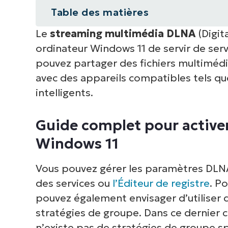
Table des matières
Le
streaming multimédia DLNA
(Digit
Guide complet pour activer et dé
ordinateur Windows 11 de servir de serv
Pourquoi gérer le streaming mul
pouvez partager des fichiers multimédi
avec des appareils compatibles tels qu
Maîtrisez les différentes façons d
intelligents.
multimédia DLNA dans Windows 1
Guide complet pour activer
Windows 11
Vous pouvez gérer les paramètres DLNA 
des services ou
l’Éditeur de registre
. P
pouvez également envisager d’utiliser
stratégies de groupe. Dans ce dernier cas
n’existe pas de stratégies de groupe s