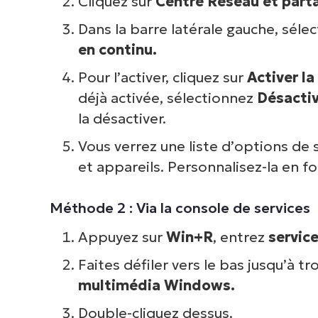
Cliquez sur
Centre Réseau et part
V
Dans la barre latérale gauche, séle
en continu.
P
Pour l’activer, cliquez sur
Activer l
d
déjà activée, sélectionnez
Désactiv
inf
la désactiver.
cor
Vous verrez une liste d’options de
et appareils. Personnalisez-la en f
Méthode 2 : Via la console de services
Appuyez sur
Win+R
, entrez
servic
Faites défiler vers le bas jusqu’à t
multimédia Windows.
Double-cliquez dessus.