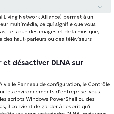
al Living Network Alliance) permet à un
sactiver DLNA sur Windows 11
eur multimédia, ce qui signifie que vous
timédia DLNA ?
as, tels que des images et de la musique,
e des haut-parleurs ou des téléviseurs
’activer ou de désactiver le streaming
1
 et désactiver DLNA sur
via le Panneau de configuration, le Contrôle
our les environnements d’entreprise, vous
 des scripts Windows PowerShell ou des
, il convient de garder à l’esprit qu’il
pécifiques pour restreindre DLNA, mais vous