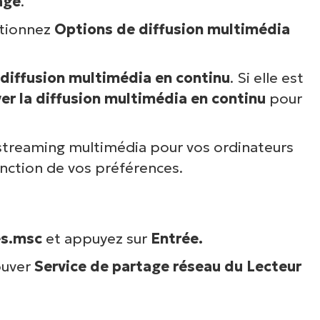
age
.
oir NinjaOne en acti
ctionnez
Options de diffusion multimédia
arcourez nos démonstrations à la demande po
a diffusion multimédia en continu
. Si elle est
écouvrir comment NinjaOne simplifie les tâch
er la diffusion multimédia en continu
pour
ormatiques telles que la gestion des terminaux,
rectifs, le MDM, la gestion des tickets et bien 
encore.
 streaming multimédia pour vos ordinateurs
onction de vos préférences.
Explorer les démos
es.msc
et appuyez sur
Entrée.
rouver
Service de partage réseau du Lecteur