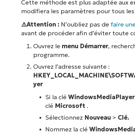
Cette méthode est plus adaptée aux env
modifiera les paramètres pour tous les 
⚠️Attention :
N’oubliez pas de
faire un
avant de procéder afin d’éviter toute
Ouvrez le
menu Démarrer
, recher
programme.
Ouvrez l’adresse suivante :
HKEY_LOCAL_MACHINE\SOFTWARE
yer
Si la clé
WindowsMediaPlaye
clé
Microsoft
.
Sélectionnez
Nouveau
>
Clé.
Nommez la clé
WindowsMedia