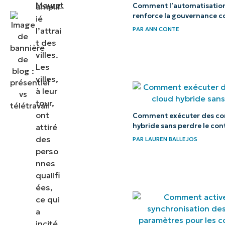
que jamais
Mouret
amplif
Comment l’automatisation
renforce la gouvernance c
ié
Le
l’attrai
PAR
ANN CONTE
télétravail
t des
menace
villes.
Les
les
villes,
anciens
à leur
modes
tour,
de
ont
Comment exécuter des con
gestion
hybride sans perdre le con
attiré
des
PAR
LAUREN BALLEJOS
Atténuer
perso
nnes
les
qualifi
difficultés
ées,
ce qui
Modèle de
a
travail
incité