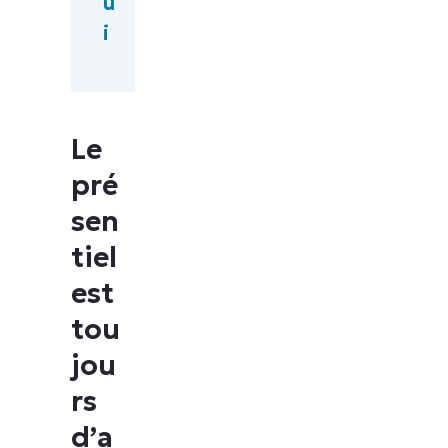
u
i
Le
pré
sen
tiel
est
tou
jou
rs
d’a