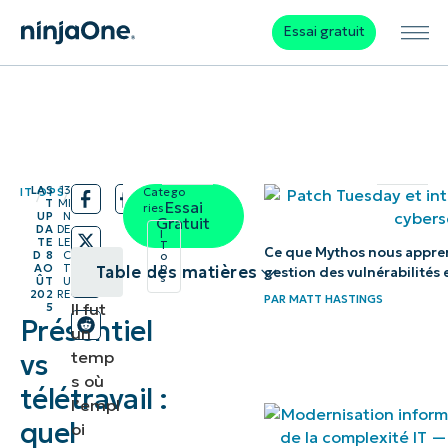
Essai gratuit
LAS
13
IT OPS
Catego
/
/
T
MI
Essai
ries:
UP
N
Gratuit
DA
DE
I
TE
LE
T
Ce que Mythos nous apprend
D
8
C
o
p
AO
T
Table des matières
gestion des vulnérabilités 
s
ÛT
U
202
RE
PAR
MATT HASTINGS
Il fut
5
Le
Présentiel
un
présentiel
temp
vs
est
s où
télétravail :
toujours
l’empl
quel
oi
d’actualité