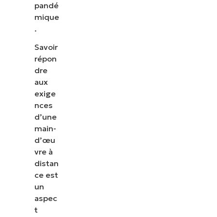
pandé
mique
.
Savoir
répon
dre
aux
exige
nces
d’une
main-
d’œu
vre à
distan
ce est
un
aspec
t