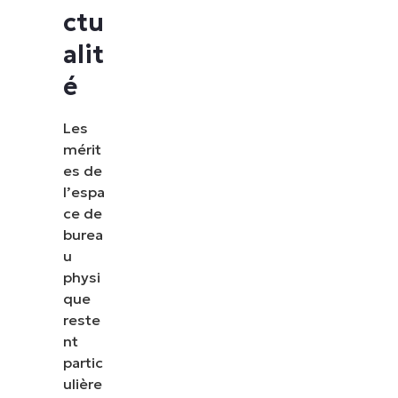
ctu
alit
é
Les
mérit
es de
l’espa
ce de
burea
u
physi
que
reste
nt
partic
ulière