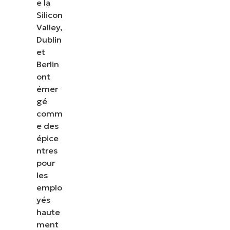
e la
Silicon
Valley,
Dublin
et
Berlin
ont
émer
gé
comm
e des
épice
ntres
pour
les
emplo
yés
haute
ment