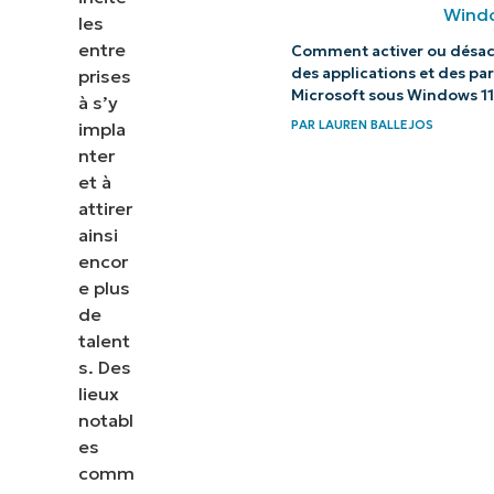
hybride : le
les
meilleur
entre
Comment activer ou désact
compromis ?
des applications et des p
prises
Microsoft sous Windows 11
à s’y
S’épanouir
PAR
LAUREN BALLEJOS
impla
nter
en
et à
présentiel
attirer
ou en
ainsi
télétravail
encor
avec
e plus
de
NinjaOne
talent
s. Des
lieux
notabl
es
comm