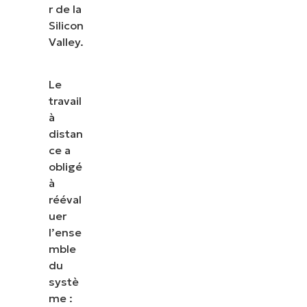
r de la
Silicon
Valley.
Le
travail
à
distan
ce a
obligé
à
rééval
uer
l’ense
mble
du
systè
me :