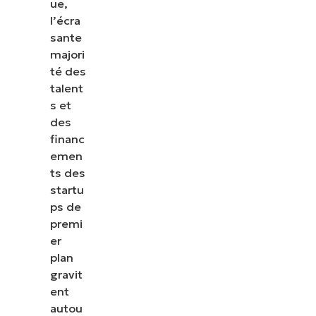
ue,
l’écra
sante
majori
té des
talent
s et
des
financ
emen
ts des
startu
ps de
premi
er
plan
gravit
ent
autou