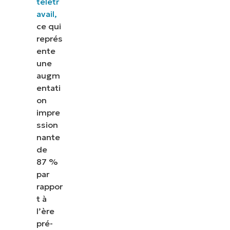
télétr
avail,
ce qui
représ
ente
une
augm
entati
on
impre
ssion
nante
de
87 %
par
rappor
t à
l’ère
pré-