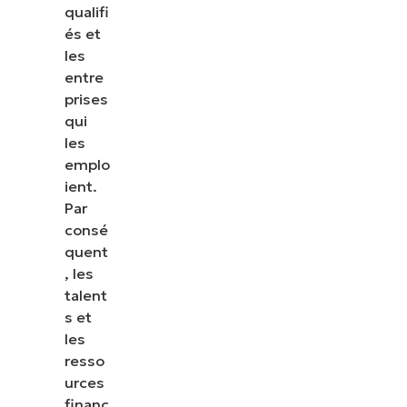
qualifi
és et
les
entre
prises
qui
les
emplo
ient.
Par
consé
quent
, les
talent
s et
les
resso
urces
financ