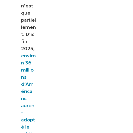
n’est
que
partiel
lemen
t. D’ici
fin
2025,
enviro
n 36
millio
ns
d’Am
éricai
ns
auron
t
adopt
é le