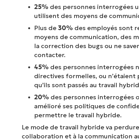
25%
des personnes interrogées uti
utilisent des moyens de communica
Plus de
30%
des employés sont re
moyens de communication, des mise
la correction des bugs ou ne save
contacter.
45%
des personnes interrogées n
directives formelles, ou n’étaient
qu’ils sont passés au travail hybrid
20%
des personnes interrogées on
V
amélioré ses politiques de confid
permettre le travail hybride.
Le mode de travail hybride va perdurer
P
collaboration et à la communication au
d