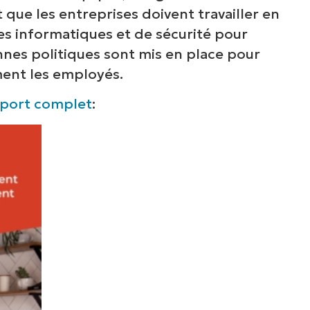
t que les entreprises doivent travailler en
ormatiques telles que la gestion des terminaux,
es informatiques et de sécurité pour
rectifs, le MDM, la gestion des tickets et bien 
onnes politiques sont mis en place pour
encore.
ment les employés.
Explorer les démos
pport complet
: