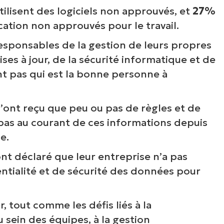
lisent des logiciels non approuvés, et
27%
tion non approuvés pour le travail.
sponsables de la gestion de leurs propres
s à jour, de la sécurité informatique et de
nt pas qui est la bonne personne à
’ont reçu que peu ou pas de règles et de
 pas au courant de ces informations depuis
e.
t déclaré que leur entreprise n’a pas
oir NinjaOne en acti
entialité et de sécurité des données pour
, tout comme les défis liés à la
arcourez nos démonstrations à la demande po
 sein des équipes, à la gestion
écouvrir comment NinjaOne simplifie les tâch