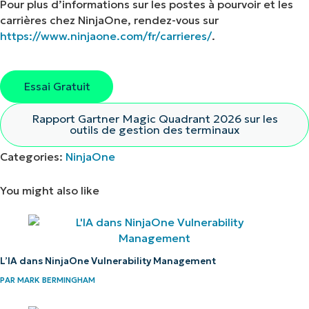
Pour plus d’informations sur les postes à pourvoir et les
Voir NinjaOne en action
carrières chez NinjaOne, rendez-vous sur
Parcourez nos démonstrations à la demande
https://www.ninjaone.com/fr/carrieres/
.
pour découvrir comment NinjaOne simplifie les
tâches informatiques telles que la gestion des
terminaux, les correctifs, le MDM, la gestion
Essai Gratuit
des tickets et bien plus encore.
Rapport Gartner Magic Quadrant 2026 sur les
Explorer les démos
outils de gestion des terminaux
Categories:
NinjaOne
You might also like
L’IA dans NinjaOne Vulnerability Management
PAR
MARK BERMINGHAM