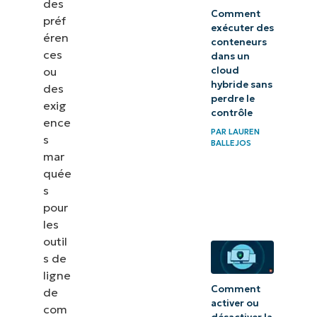
des
Comment
préf
exécuter des
éren
conteneurs
ces
dans un
ou
cloud
hybride sans
des
perdre le
exig
contrôle
ence
PAR
LAUREN
s
BALLEJOS
mar
quée
s
pour
les
outil
s de
ligne
Comment
de
activer ou
com