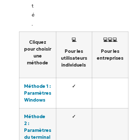
t
é
.
💻
💻💻💻
Cliquez
pour choisir
Pour les
Pour les
une
utilisateurs
entreprises
méthode
individuels
Méthode 1 :
✓
Paramètres
Windows
Méthode
✓
2 :
Paramètres
du terminal