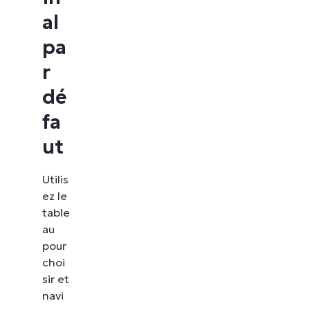
al
pa
r
dé
fa
ut
Utilis
ez le
table
au
pour
choi
sir et
navi