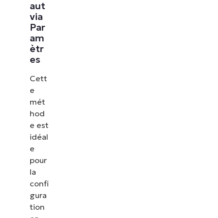
aut
via
Par
am
ètr
es
Cett
e
mét
hod
e est
idéal
e
pour
la
confi
gura
tion