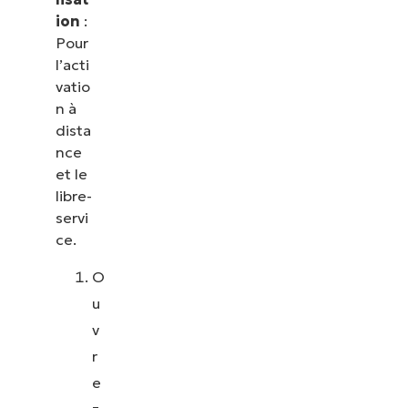
ion
:
Pour
l’acti
vatio
n à
dista
nce
et le
libre-
servi
ce.
O
u
v
r
e