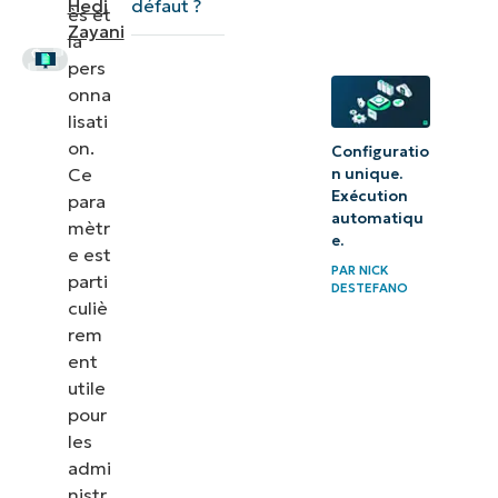
l’application
défaut ?
Hedi
ès et
Zayani
de terminal
la
par défaut
pers
onna
lisati
on.
Configuratio
Ce
n unique.
Exécution
para
automatiqu
mètr
e.
e est
PAR
NICK
parti
DESTEFANO
culiè
rem
ent
utile
pour
les
admi
nistr