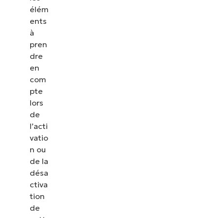
élém
ents
à
pren
dre
en
com
pte
lors
de
l’acti
vatio
n ou
de la
désa
ctiva
tion
de