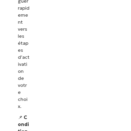
guer
rapid
eme
nt
vers
les
étap
es
d’act
ivati
on
de
votr
e
choi
x.
📌
C
ondi