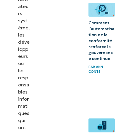
ateu
rs
syst
Comment
ème,
l’automatisa
les
tion de la
conformité
déve
renforce la
lopp
gouvernanc
eurs
e continue
ou
PAR
ANN
les
CONTE
resp
onsa
bles
infor
mati
ques
qui
ont