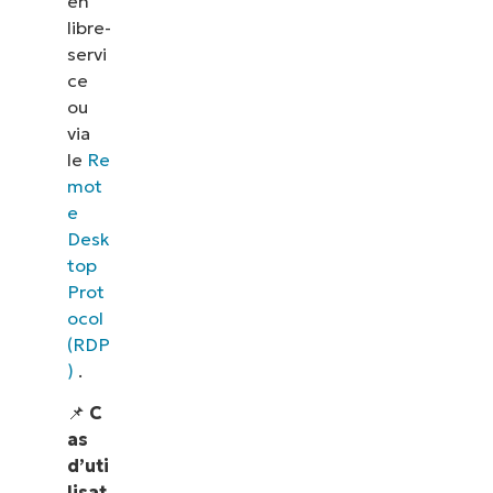
en
libre-
servi
ce
ou
via
le
Re
mot
e
Desk
top
Prot
ocol
(RDP
)
.
📌
C
as
d’uti
lisat