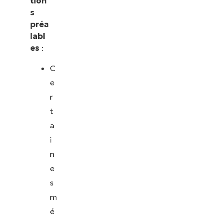
tion
s
préa
labl
es
:
C
e
r
t
a
i
n
e
s
m
é