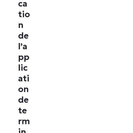
ca
tio
n
de
l’a
pp
lic
ati
on
de
te
rm
in