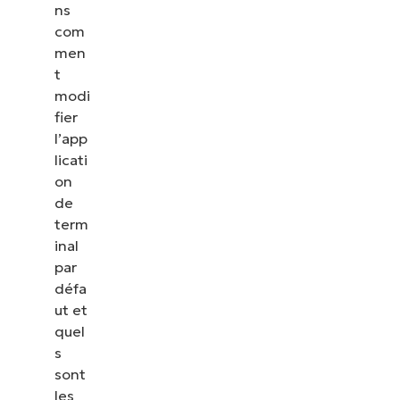
ns
com
men
t
modi
fier
l’app
licati
on
de
term
inal
par
défa
ut et
quel
s
sont
les