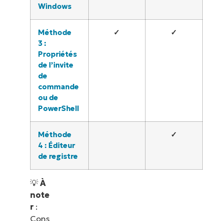
Windows
Méthode
✓
✓
3 :
Propriétés
de l’invite
de
commande
ou de
PowerShell
Méthode
✓
4 : Éditeur
de registre
💡
À
note
r
:
Cons