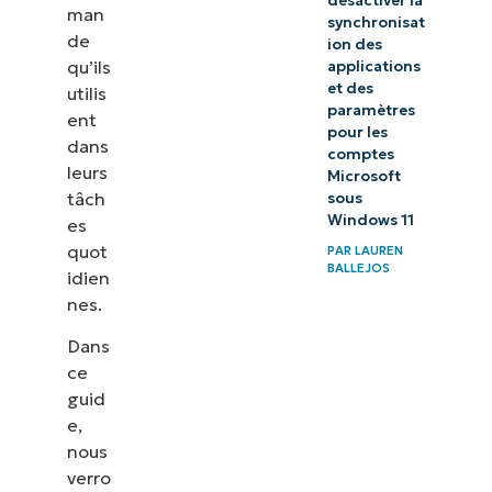
désactiver la
man
synchronisat
de
ion des
qu’ils
applications
et des
utilis
paramètres
ent
pour les
dans
comptes
leurs
Microsoft
tâch
sous
Windows 11
es
quot
PAR
LAUREN
BALLEJOS
idien
nes.
Dans
ce
guid
e,
nous
verro