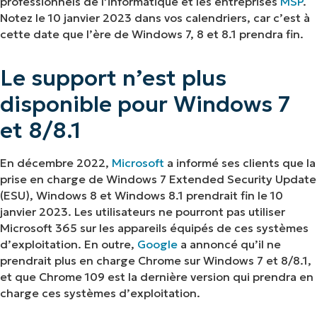
professionnels de l’informatique et les entreprises
MSP
.
Pourquoi Microsoft a mis fin à la prise en charge
Notez le 10 janvier 2023 dans vos calendriers, car c’est à
de Windows 7 et 8/8.1
cette date que l’ère de Windows 7, 8 et 8.1 prendra fin.
Comment la mise à jour de Windows affecte les
Le support n’est plus
professionnels de l’informatique et les
disponible pour Windows 7
entreprises
et 8/8.1
3 façons pour les responsables informatiques de
gérer la mise à jour de Windows
En décembre 2022,
Microsoft
a informé ses clients que la
prise en charge de Windows 7 Extended Security Update
Conclusion
(ESU), Windows 8 et Windows 8.1 prendrait fin le 10
janvier 2023. Les utilisateurs ne pourront pas utiliser
Microsoft 365 sur les appareils équipés de ces systèmes
d’exploitation. En outre,
Google
a annoncé qu’il ne
prendrait plus en charge Chrome sur Windows 7 et 8/8.1,
et que Chrome 109 est la dernière version qui prendra en
charge ces systèmes d’exploitation.