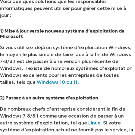
Voici quelques solutions que les responsables
informatiques peuvent utiliser pour gérer cette mise à
jour :
1) Mise à jour vers le nouveau système d’exploitation de
Microsoft
Si vous utilisez déjà un système d’exploitation Windows,
le moyen le plus simple de faire face à la fin de Windows
Voir NinjaOne en action
7-8/8.1 est de passer à une version plus récente de
Parcourez nos démonstrations à la demande
Windows. Il existe de nombreux systèmes d’exploitation
pour découvrir comment NinjaOne simplifie les
Windows excellents pour les entreprises de toutes
tâches informatiques telles que la gestion des
tailles, tels que
Windows 10 ou 11
.
terminaux, les correctifs, le MDM, la gestion
des tickets et bien plus encore.
2) Passez à un autre système d’exploitation
De nombreux chefs d’entreprise considèrent la fin de
Explorer les démos
Windows 7-8/8.1 comme une occasion de passer à un
autre système d’exploitation, tel que
Linux
. Si votre
système d’exploitation actuel ne fournit pas le service, la