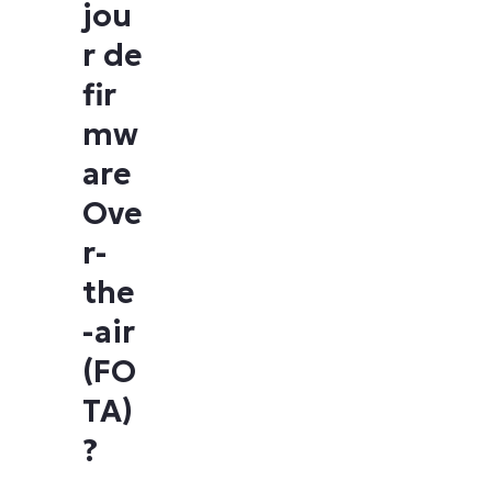
jou
r de
fir
mw
are
Ove
r-
the
-air
(FO
TA)
?