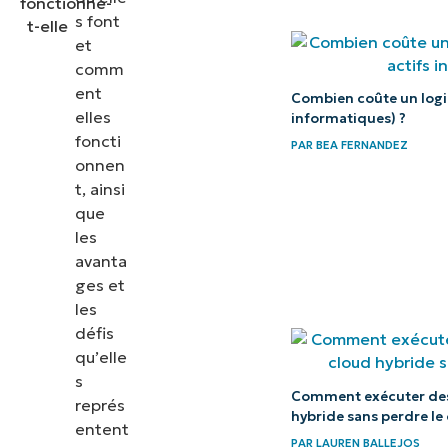
s font
et
comm
ent
Combien coûte un logic
elles
informatiques) ?
foncti
PAR
BEA FERNANDEZ
onnen
t, ainsi
que
les
avanta
ges et
les
défis
qu’elle
s
Comment exécuter des
représ
hybride sans perdre le
entent
PAR
LAUREN BALLEJOS