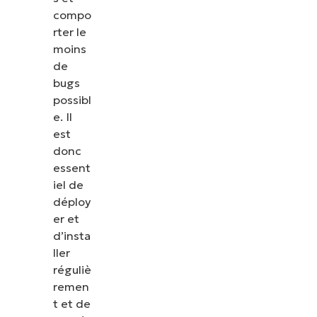
compo
rter le
moins
de
bugs
possibl
e. Il
est
donc
essent
iel de
déploy
er et
d’insta
ller
réguliè
remen
t et de