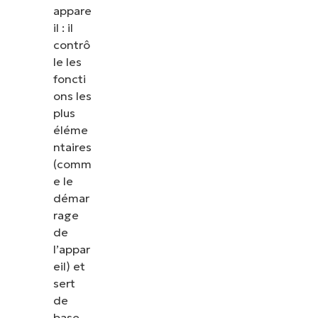
appare
il : il
contrô
le les
foncti
ons les
plus
éléme
ntaires
(comm
e le
démar
rage
de
l’appar
eil) et
sert
de
base