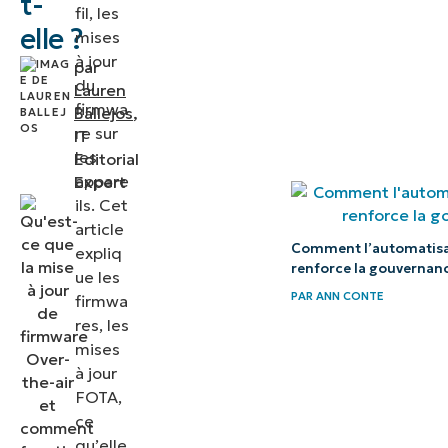
t-
fil, les
de la FOTA
elle ?
mises
à jour
Applications
par
du
Lauren
concrètes
firmwa
Ballejos
,
du firmware
re sur
IT
Over-the-air
les
Editorial
appare
Expert
Gestion
ils. Cet
efficace
article
Comment l’automatisat
expliq
des mises à
renforce la gouvernan
ue les
jour des
PAR
ANN CONTE
firmwa
appareils
res, les
d’entreprise
mises
à grande
à jour
FOTA,
échelle
ce
qu’elle