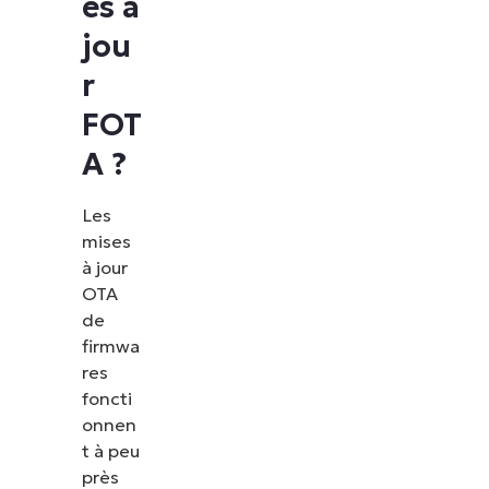
es à
jou
r
FOT
A ?
Les
mises
à jour
OTA
de
firmwa
res
foncti
onnen
t à peu
près