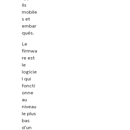
ils
mobile
s et
embar
qués.
Le
firmwa
re est
le
logicie
l qui
foncti
onne
au
niveau
le plus
bas
d’un