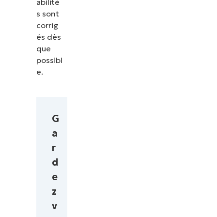
abilité
s sont
corrig
és dès
que
possibl
e.
G
a
r
d
e
z
v