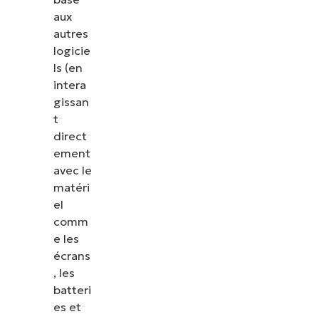
aux
autres
logicie
ls (en
intera
gissan
t
direct
ement
avec le
matéri
el
comm
e les
écrans
, les
batteri
es et