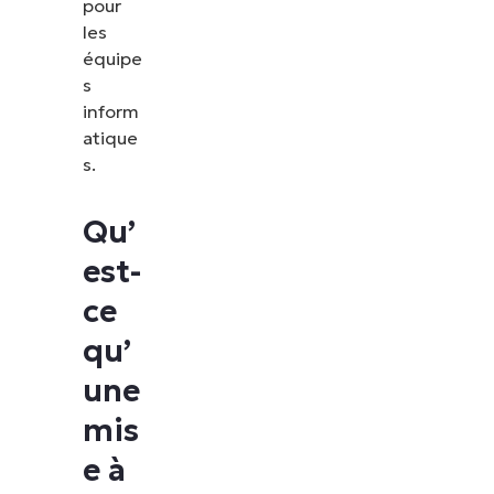
pour
les
équipe
s
inform
atique
s.
Qu’
est-
ce
qu’
une
mis
e à