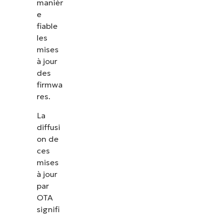
manièr
e
fiable
les
mises
à jour
des
firmwa
res.
La
diffusi
on de
ces
mises
à jour
par
OTA
signifi