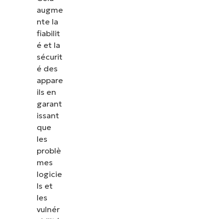
augme
nte la
fiabilit
é et la
sécurit
é des
appare
ils en
garant
issant
que
les
problè
mes
logicie
ls et
les
vulnér