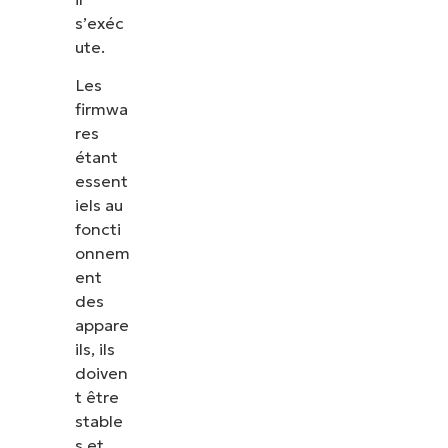
s’exéc
ute.
Les
firmwa
res
étant
essent
iels au
foncti
onnem
ent
des
appare
ils, ils
doiven
t être
stable
s et