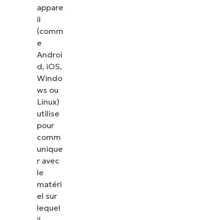
appare
il
(comm
e
Androi
d, iOS,
Windo
ws ou
Linux)
utilise
pour
comm
unique
r avec
le
matéri
el sur
lequel
il