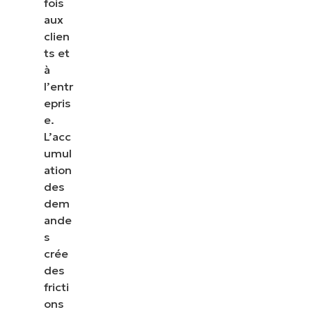
fois
aux
clien
ts et
à
l’entr
epris
e.
L’acc
umul
ation
des
dem
ande
s
crée
des
fricti
ons