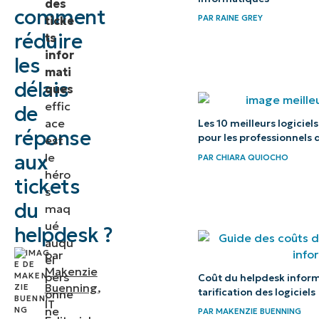
des
gestion
comment
PAR
RAINE GREY
ticke
des
réduire
ts
tickets
infor
les
mati
Stratégies
délais
ques
clés pour
effic
de
ace
accélérer
Les 10 meilleurs logicie
réponse
pour les professionnels 
est
les délais
aux
le
PAR
CHIARA QUIOCHO
de
héro
tickets
réponse
s
du
aux
maq
ué
tickets
helpdesk ?
auqu
par
Choisissez
el
Makenzie
pers
Coût du helpdesk inform
une
Buenning
,
tarification des logiciels
onne
efficacité
IT
ne
PAR
MAKENZIE BUENNING