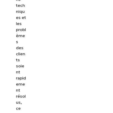
tech
niqu
es et
les
probl
ème
s
des
clien
ts
soie
nt
rapid
eme
nt
résol
us,
ce