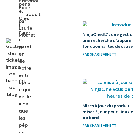
Editorial
au top
pens
Expert
pour les
e.
|
traduit
tickets
C’es
par
t
Laurie
l’ang
Mouret
NinjaOne 5.7 : une gestio
e
une recherche d’appareil
gardi
fonctionnalités de sauve
en
PAR
SHARI BARNETT
de
votre
entr
epris
e qui
veille
à ce
Mises à jour du produit 
que
mises à jour pour Linux 
les
de bord
pépi
PAR
SHARI BARNETT
ns