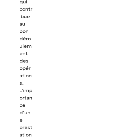
qui
contr
ibue
au
bon
déro
ulem
ent
des
opér
ation
s.
L’imp
ortan
ce
d’un
e
prest
ation