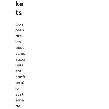
ke
ts
Com
pren
dre
les
obst
acles
auxq
uels
est
confr
onté
Voir NinjaOne en ac
le
syst
Parcourez nos démonstrations à la demande pour
ème
NinjaOne simplifie les tâches informatiques telles
de