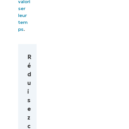
valori
ser
leur
tem
ps
.
R
é
d
u
i
s
e
z
c