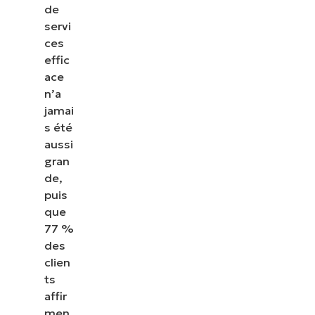
de
servi
ces
effic
ace
n’a
jamai
s été
aussi
gran
de,
puis
que
77 %
des
clien
ts
affir
men