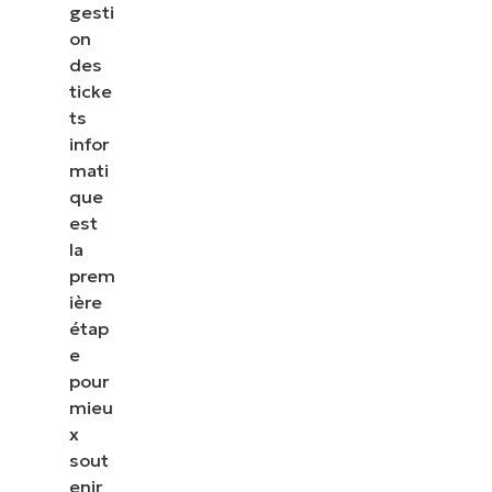
terminaux, les correctifs, le MDM, la gestion des t
gesti
encore.
on
des
ticke
Explorer les démos
ts
infor
mati
que
est
la
prem
ière
étap
e
pour
mieu
x
sout
enir