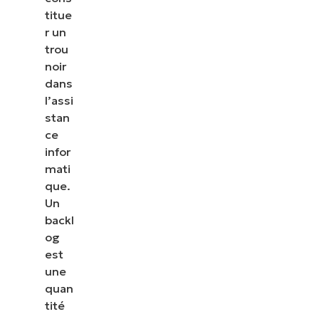
titue
r un
trou
noir
dans
l’assi
stan
ce
infor
mati
que.
Un
backl
og
est
une
quan
tité