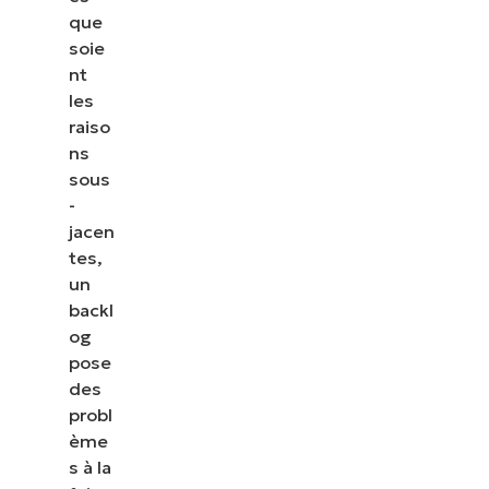
que
soie
nt
les
raiso
ns
sous
-
jacen
tes,
un
backl
og
pose
des
probl
ème
s à la