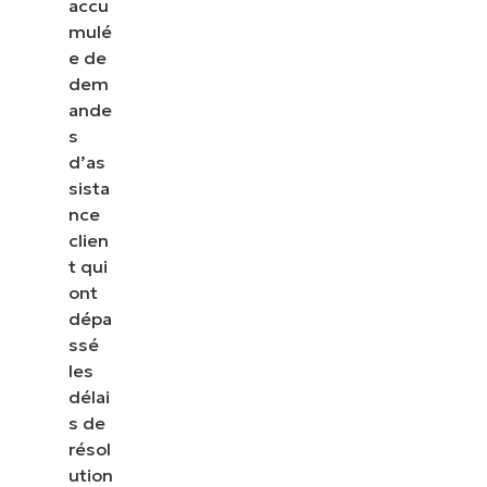
accu
mulé
e de
dem
ande
s
d’as
sista
nce
clien
t qui
ont
dépa
ssé
les
délai
s de
résol
ution