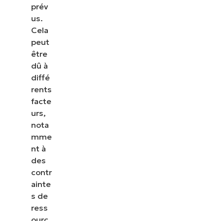
prév
us.
Cela
peut
être
dû à
diffé
rents
facte
urs,
nota
mme
nt à
des
contr
ainte
s de
ress
ourc