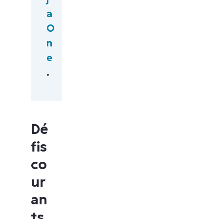
a
O
n
e
.
Dé
fis
co
ur
an
ts