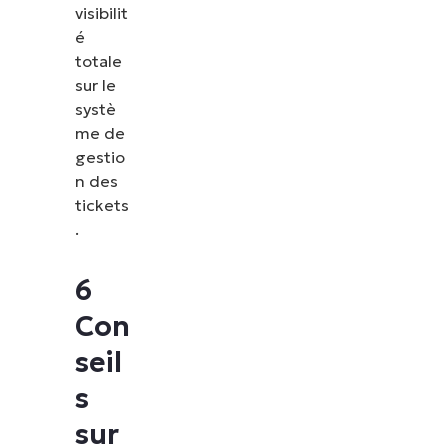
visibilit
é
totale
sur le
systè
me de
gestio
n des
tickets
.
6
Con
seil
s
sur