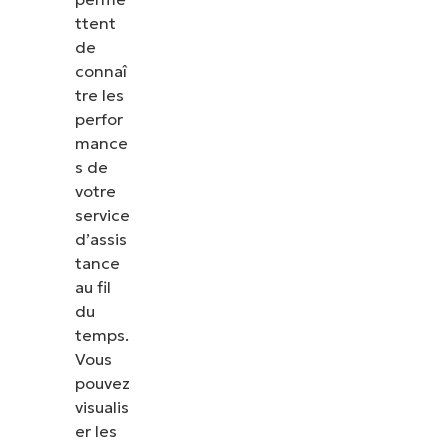
les correctifs, le MDM, la gestion des tickets et
ttent
bien plus encore.
de
connaî
tre les
Explorer les démos
perfor
mance
s de
votre
service
d’assis
tance
au fil
du
temps.
Vous
pouvez
visualis
er les