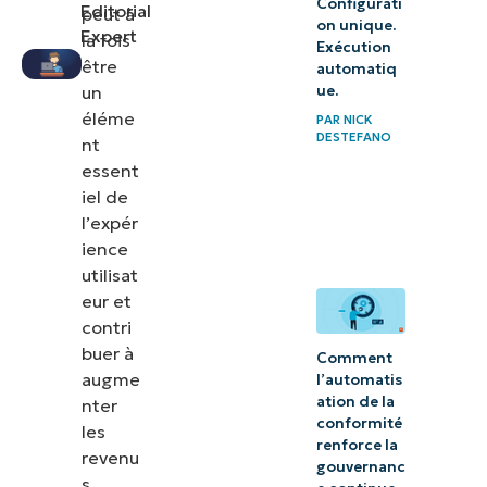
Configurati
Editorial
peut à
Helpdedsk
on unique.
Expert
la fois
Exécution
(service
être
automatiq
d’assistance)
un
ue.
avec
éléme
PAR
NICK
DESTEFANO
nt
NinjaOne
essent
iel de
l’expér
ience
utilisat
eur et
contri
buer à
Comment
augme
l’automatis
ation de la
nter
conformité
les
renforce la
revenu
gouvernanc
s,