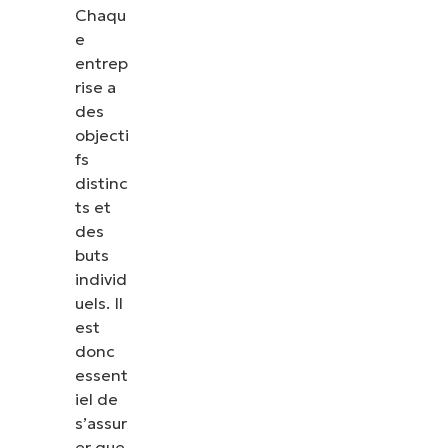
Chaqu
e
entrep
rise a
des
objecti
fs
distinc
ts et
des
buts
individ
uels. Il
est
donc
essent
iel de
s’assur
er que