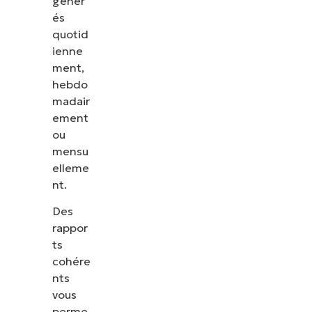
génér
és
quotid
ienne
ment,
hebdo
madair
ement
ou
mensu
elleme
nt.
Des
rappor
Voir NinjaOne en action
ts
cohére
Parcourez nos démonstrations à la demande pour
nts
découvrir comment NinjaOne simplifie les tâches
vous
informatiques telles que la gestion des terminaux,
perme