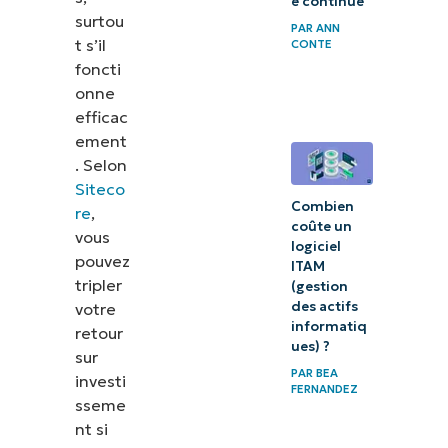
e continue
surtou
PAR
ANN
t s’il
CONTE
foncti
onne
efficac
ement
. Selon
Siteco
Combien
re
,
coûte un
vous
logiciel
pouvez
ITAM
tripler
(gestion
des actifs
votre
informatiq
retour
ues) ?
sur
PAR
BEA
investi
FERNANDEZ
sseme
nt si