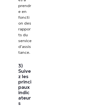
prendr
e en
foncti
on des
rappor
ts du
service
d’assis
tance.
3)
Suive
z les
princi
paux
indic
ateur
s