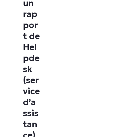
un
rap
por
t de
Hel
pde
sk
(ser
vice
d’a
ssis
tan
ce)