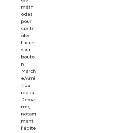
méth
odes
pour
contr
ôler
l’accè
s au
bouto
n
March
e/Arrê
t du
menu
Déma
Voir NinjaOne en action
rrer,
notam
Parcourez nos démonstrations à la demande pour
ment
découvrir comment NinjaOne simplifie les tâches
l’édite
informatiques telles que la gestion des terminaux,