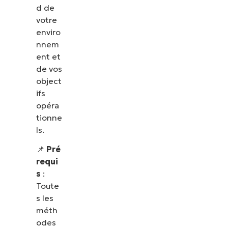
d de
votre
enviro
nnem
ent et
de vos
object
ifs
opéra
tionne
ls.
📌
Pré
requi
s
:
Toute
s les
méth
odes