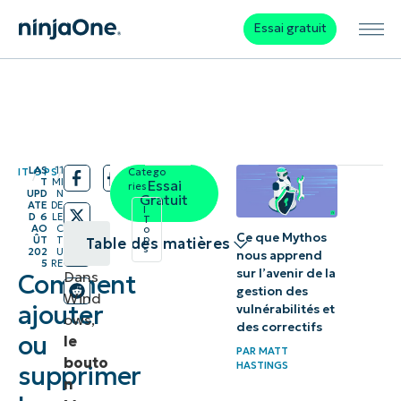
Essai gratuit
LAS
11
IT OPS
Catego
/
/
T
MI
Essai
ries:
UPD
N
Gratuit
ATE
DE
I
D
6
LE
T
AO
C
o
Ce que Mythos
p
ÛT
T
Table des matières
s
202
U
nous apprend
5
RE
sur l’avenir de la
Dans
Comment
Comment
gestion des
Wind
ajouter ou
ajouter
vulnérabilités et
ows,
des correctifs
supprimer le
ou
le
PAR
MATT
bouton
bouto
HASTINGS
supprimer
n
Marche/Arrêt