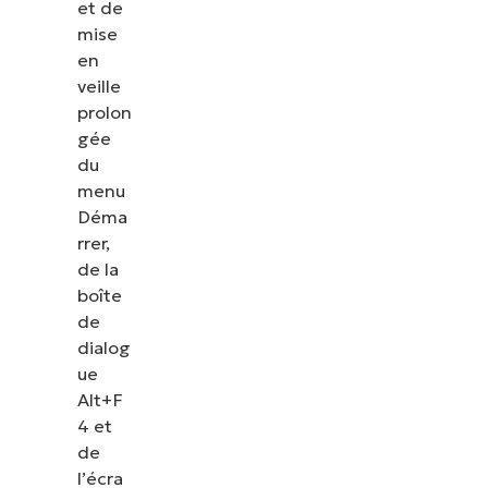
et de
mise
en
veille
prolon
gée
du
menu
Déma
rrer,
de la
boîte
de
dialog
ue
Alt+F
4 et
de
l’écra