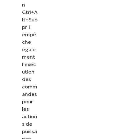
n
Ctrl+A
lt+Sup
pr. Il
empê
che
égale
ment
l’exéc
ution
des
comm
andes
pour
les
action
s de
puissa
nce