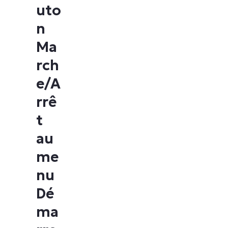
uto
n
Ma
rch
e/A
rrê
t
au
me
nu
Dé
ma