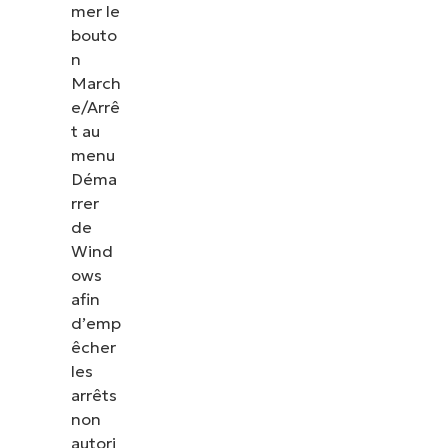
mer le
bouto
n
March
e/Arrê
t au
menu
Déma
rrer
de
Wind
ows
afin
d’emp
êcher
les
arrêts
non
autori