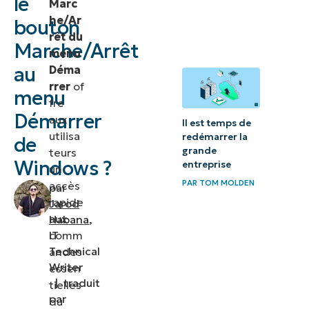
le
Marc
au menu
he/Ar
bouton
Démarrer ?
rêt du
Marche/Arrêt
menu
Pourquoi
au
Déma
gérer le
rrer
of
menu
bouton
fre
Démarrer
aux
Marche/Arrêt
Il est temps de
utilisa
redémarrer la
dans le menu
de
grande
teurs
Démarrer ?
Windows ?
entreprise
un
PAR
TOM MOLDEN
accès
par
Considérations
rapide
Jarod
supplémentaires
aux
Habana
,
pour la gestion
comm
IT
de l’accessibilité
Technical
andes
Writer
essen
du bouton
|
traduit
tielles
Marche/Arrêt
par
du