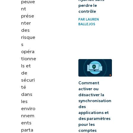
peuve
perdre le
nt
contrôle
prése
PAR
LAUREN
nter
BALLEJOS
des
risque
s
opéra
tionne
ls et
de
sécuri
Comment
té
activer ou
dans
désactiver la
les
synchronisation
des
enviro
applications et
nnem
des paramètres
ents
pour les
parta
comptes