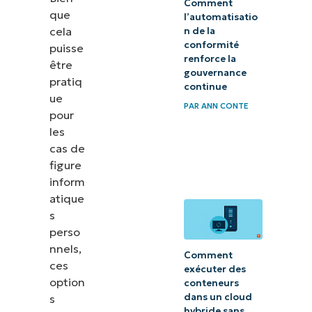
Comment
que
l’automatisatio
cela
n de la
conformité
puisse
renforce la
être
gouvernance
pratiq
continue
ue
PAR
ANN CONTE
pour
les
cas de
figure
inform
atique
s
perso
nnels,
Comment
ces
exécuter des
option
conteneurs
dans un cloud
s
hybride sans