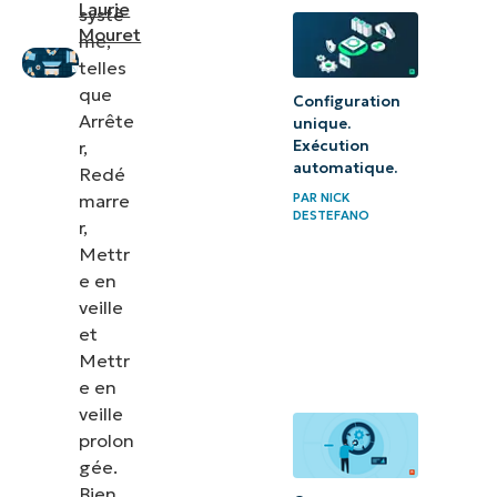
dans le menu
Laurie
systè
Mouret
Démarrer
me,
telles
Optimiser
que
Configuration
Windows en
Arrête
unique.
r,
Exécution
gérant le
automatique.
Redé
bouton
marre
PAR
NICK
Marche/Arrêt
DESTEFANO
r,
du menu
Mettr
Démarrer
e en
veille
et
Mettr
e en
veille
prolon
gée.
Bien