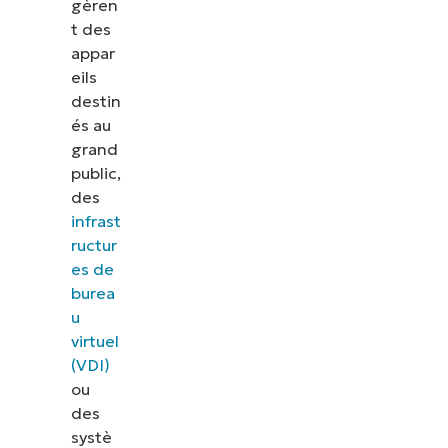
gèren
t des
appar
eils
destin
és au
grand
public,
des
infrast
ructur
es de
burea
u
virtuel
(VDI)
ou
des
systè