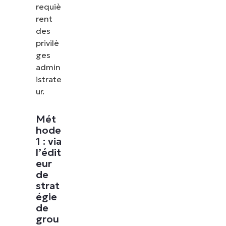
requiè
rent
des
privilè
ges
admin
istrate
ur.
Mét
hode
1 : via
l’édit
eur
de
strat
égie
de
grou