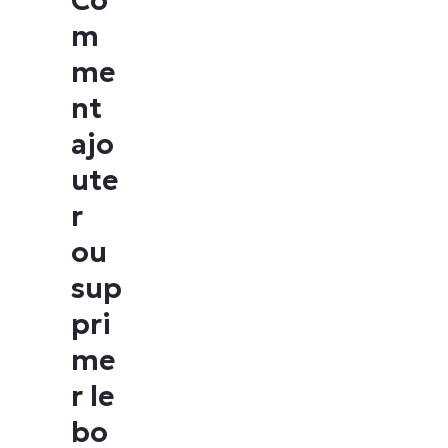
Co
m
me
nt
ajo
ute
r
ou
sup
pri
me
r le
bo