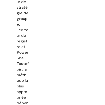
ur de
les correctifs, le MDM, la gestion des tickets et
straté
bien plus encore.
gie de
group
Explorer les démos
e,
l’édite
ur de
regist
re et
Power
Shell.
Toutef
ois, la
méth
ode la
plus
appro
priée
dépen