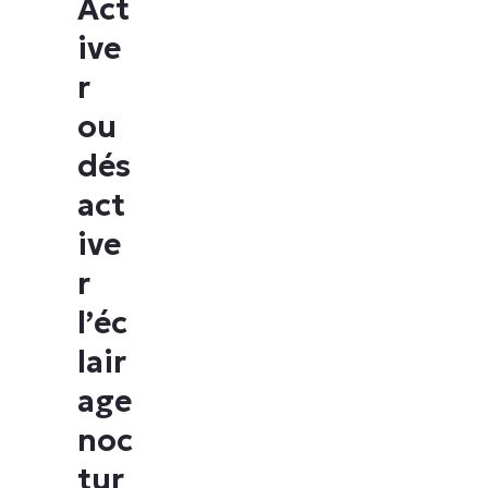
Act
les correctifs, le MDM, la gestion des tickets et
ive
bien plus encore.
r
Explorer les démos
ou
dés
act
ive
r
l’éc
lair
age
noc
tur