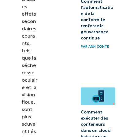
Comment
es
l’automatisatio
effets
n de la
conformité
secon
renforce la
daires
gouvernance
coura
continue
nts,
PAR
ANN CONTE
tels
que la
séche
resse
oculair
e et la
vision
floue,
sont
Comment
plus
exécuter des
souve
conteneurs
dans un cloud
nt liés
hybride sans