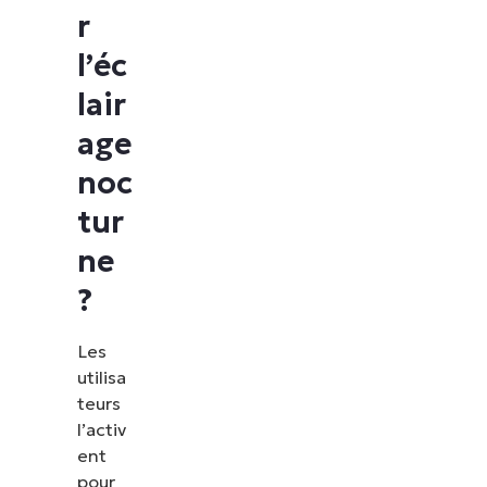
r
l’éc
lair
age
noc
tur
ne
?
Les
utilisa
teurs
l’activ
ent
pour