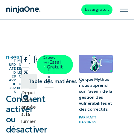
Essai gratuit
LAS
7
IT OPS
Catego
/
/
T
MI
Essai
ries:
UPD
N
Gratuit
ATE
DE
I
D
LE
T
28
C
o
Ce que Mythos
p
AVR
T
Table des matières
s
IL
U
nous apprend
202
RE
sur l’avenir de la
Depui
5
Pourquoi
Comment
gestion des
s des
activer ou
vulnérabilités et
année
activer
des correctifs
désactiver
s, la
ou
PAR
MATT
l’éclairage
lumièr
HASTINGS
désactiver
e
nocturne ?