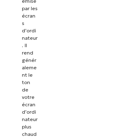
émise
par les
écran
s
d’ordi
nateur
. Il
rend
génér
aleme
nt le
ton
de
votre
écran
d’ordi
nateur
plus
chaud