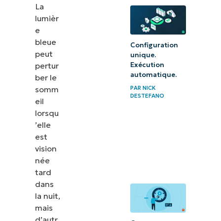
La
problèmes
lumièr
e
FAQ sur
bleue
Configuration
l’éclairage
peut
unique.
nocturne
pertur
Exécution
dans
automatique.
ber le
Windows
somm
PAR
NICK
DESTEFANO
eil
L’éclairage
lorsqu
’elle
nocturne
est
dans
vision
Windows,
née
pour la
tard
santé de
dans
la nuit,
vos yeux
mais
d’autr