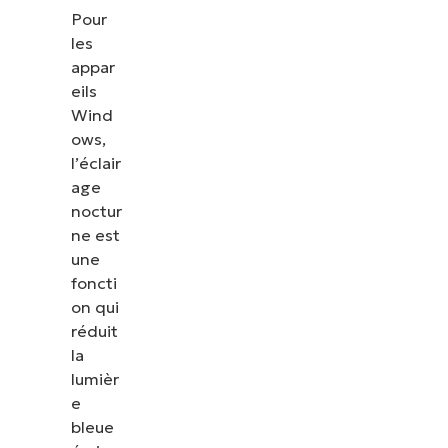
Pour
les
appar
eils
Wind
ows,
l’éclair
age
noctur
ne est
une
foncti
on qui
réduit
la
lumièr
e
bleue