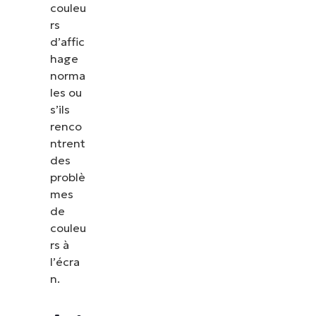
couleu
rs
d’affic
hage
norma
les ou
s’ils
renco
ntrent
des
problè
mes
de
couleu
Voir NinjaOne en action
rs à
l’écra
n.
Parcourez nos démonstrations à la demande pour
découvrir comment NinjaOne simplifie les tâches
informatiques telles que la gestion des terminaux,