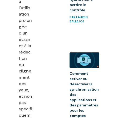
à
perdre le
l’utilis
contrôle
ation
PAR
LAUREN
prolon
BALLEJOS
gée
d’un
écran
et à la
réduc
tion
du
cligne
Comment
ment
activer ou
des
désactiver la
yeux,
synchronisation
des
et non
applications et
pas
des paramètres
spécifi
pour les
quem
comptes