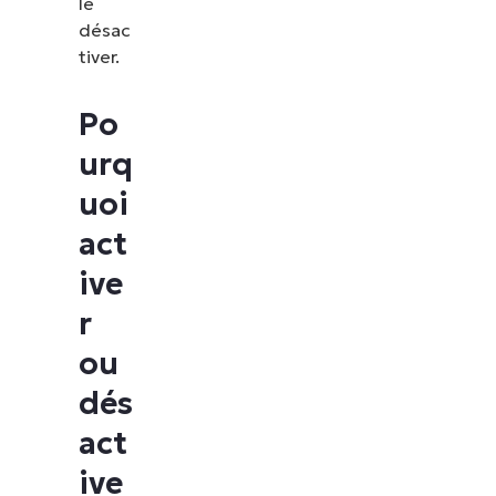
le
désac
tiver.
Po
urq
uoi
act
ive
r
ou
dés
act
ive