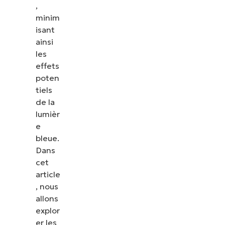
,
minim
isant
ainsi
les
effets
poten
tiels
de la
lumièr
e
bleue.
Dans
cet
article
, nous
allons
explor
er les