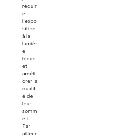
réduir
e
l’expo
sition
à la
lumièr
e
bleue
et
améli
orer la
qualit
é de
leur
somm
eil.
Par
ailleur