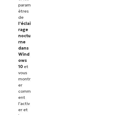
param
ètres
de
l’éclai
rage
noctu
rne
dans
Wind
ows
10
et
vous
montr
er
comm
ent
l’activ
er et