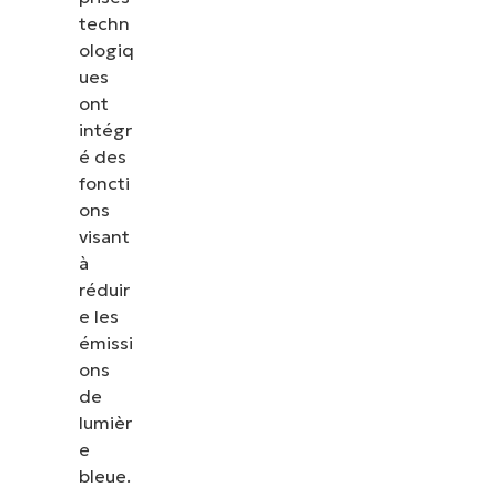
techn
ologiq
ues
ont
intégr
é des
foncti
ons
visant
à
réduir
e les
émissi
ons
de
lumièr
e
bleue.