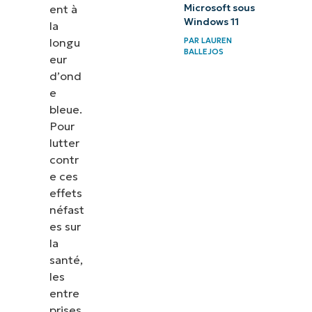
ent à
Microsoft sous
Windows 11
la
longu
PAR
LAUREN
BALLEJOS
eur
d’ond
e
bleue.
Pour
lutter
contr
e ces
effets
néfast
es sur
la
santé,
les
entre
prises