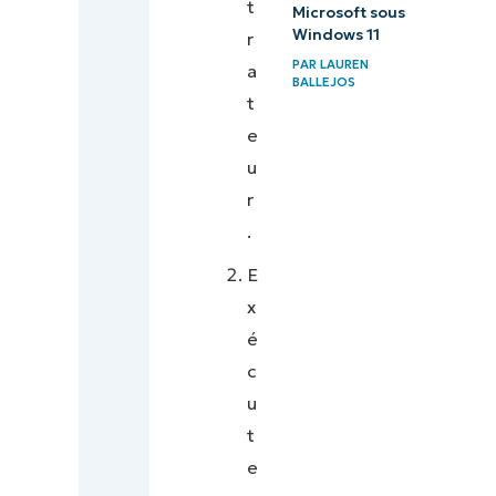
t
Microsoft sous
Windows 11
r
PAR
LAUREN
a
BALLEJOS
t
e
u
r
.
E
x
é
c
u
t
e