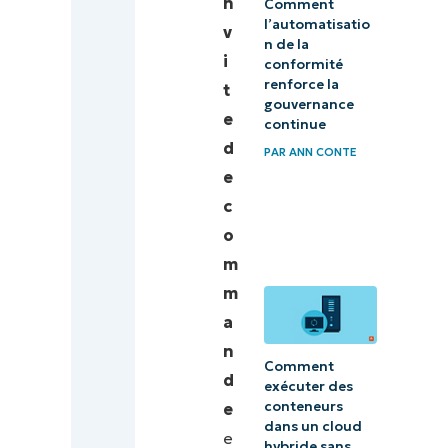
n
Comment
ce qu’une
l’automatisatio
v
clé de
n de la
i
conformité
produit
renforce la
t
Microsoft
gouvernance
e
?
continue
d
PAR
ANN CONTE
Pourquoi
e
avez-vous
c
besoin
o
de votre
m
clé de
m
produit
a
Microsoft
n
Comment
?
d
exécuter des
conteneurs
e
Autres
dans un cloud
e
hybride sans