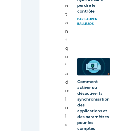
informations
n
perdre le
importantes
contrôle
t
concernant
PAR
LAUREN
a
BALLEJOS
votre clé de
n
licence
t
Windows 10
q
u
’
a
d
Comment
activer ou
m
désactiver la
i
synchronisation
des
n
applications et
i
des paramètres
pour les
s
comptes