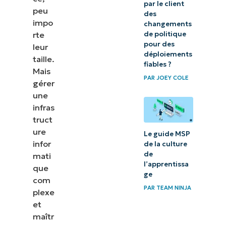
par le client
peu
des
impo
changements
rte
de politique
pour des
leur
déploiements
taille.
fiables ?
Mais
PAR
JOEY COLE
gérer
une
infras
truct
ure
Le guide MSP
infor
de la culture
de
mati
l’apprentissa
que
ge
com
PAR
TEAM NINJA
plexe
et
maîtr