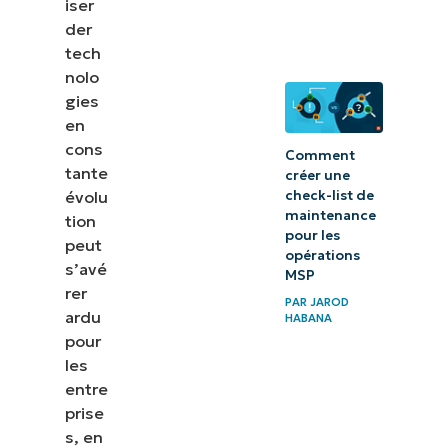
iser
der
tech
nolo
gies
en
cons
Comment
tante
créer une
check-list de
évolu
maintenance
tion
pour les
peut
opérations
s’avé
MSP
rer
PAR
JAROD
ardu
HABANA
pour
les
entre
prise
s, en