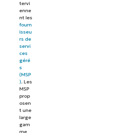
tervi
enne
nt les
fourn
isseu
rs de
servi
ces
géré
s
(MSP
)
. Les
MSP
prop
osen
t une
large
gam
me