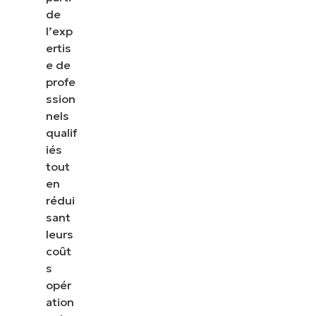
de
l’exp
ertis
e de
profe
ssion
nels
qualif
iés
tout
en
rédui
sant
leurs
coût
s
opér
ation