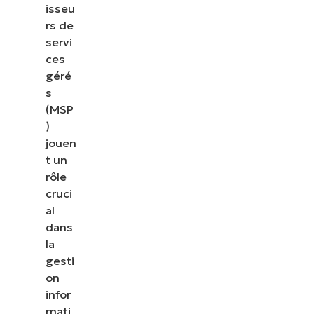
isseu
rs de
servi
ces
géré
s
(MSP
)
jouen
t un
rôle
cruci
al
dans
la
gesti
on
infor
mati