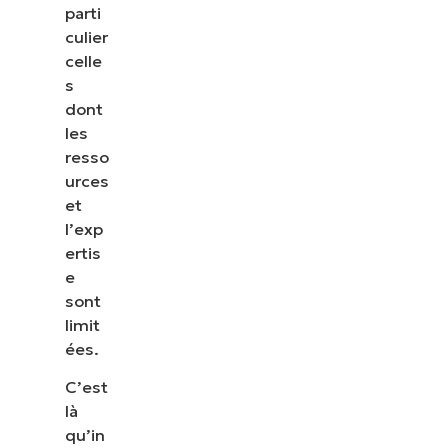
parti
culier
celle
s
dont
les
resso
urces
et
l’exp
ertis
e
sont
limit
ées.
C’est
là
qu’in