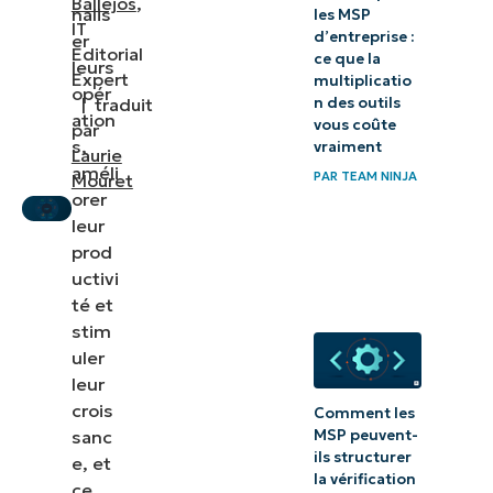
Ballejos
,
nalis
les MSP
IT
d’entreprise :
er
Editorial
ce que la
leurs
Expert
multiplicatio
opér
n des outils
|
traduit
ation
vous coûte
par
s,
vraiment
Laurie
améli
PAR
TEAM NINJA
Mouret
orer
leur
prod
uctivi
té et
stim
uler
leur
crois
Comment les
sanc
MSP peuvent-
ils structurer
e, et
la vérification
ce,