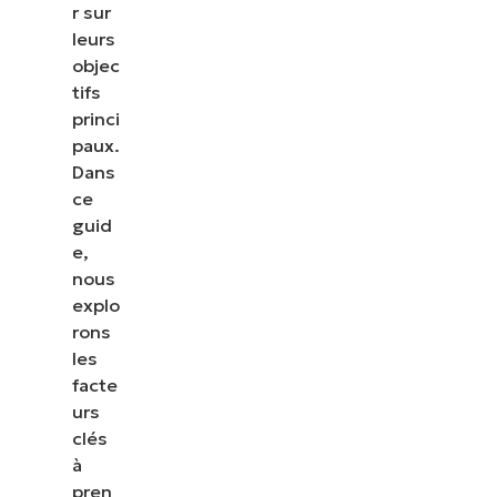
r sur
leurs
objec
tifs
princi
paux.
Dans
ce
guid
e,
nous
explo
rons
les
facte
urs
clés
à
pren