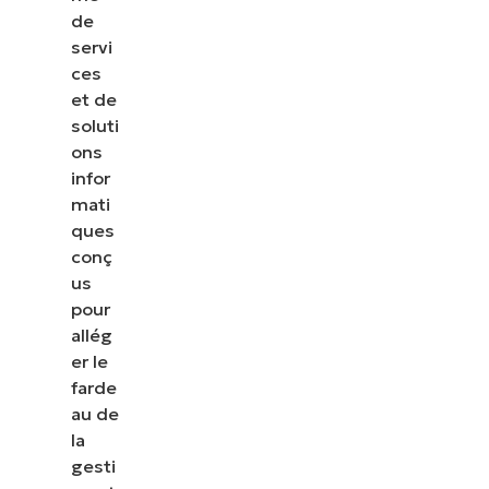
de
servi
ces
et de
soluti
ons
infor
mati
ques
conç
us
pour
allég
er le
farde
au de
la
gesti