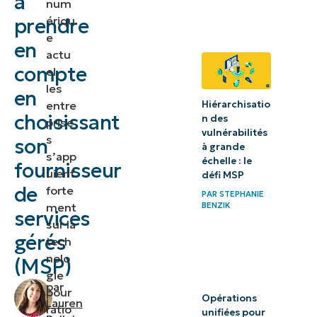
à
num
clés à
ériqu
prendre
e
prendre
en
actu
en
compte
el,
compte
les
en
pour
entre
Hiérarchisatio
choisissant
n des
prise
choisir
vulnérabilités
s
son
un MSP
à grande
s’app
échelle : le
fournisseur
uient
Prendre
défi MSP
de
forte
sa
PAR
STEPHANIE
ment
BENZIK
services
décision
sur la
gérés
tech
Choisir un
nolo
(MSP)
MSP en
gie
par
toute
pour
Opérations
Lauren
ratio
confiance
unifiées pour