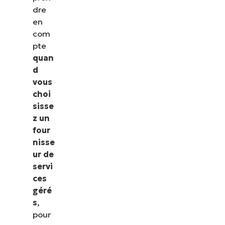
dre
en
com
pte
quan
d
vous
choi
sisse
z un
four
nisse
ur de
servi
ces
géré
s
,
pour