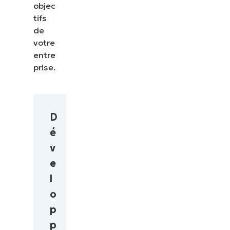
objec
tifs
de
votre
entre
prise
.
D
é
v
e
l
o
p
p