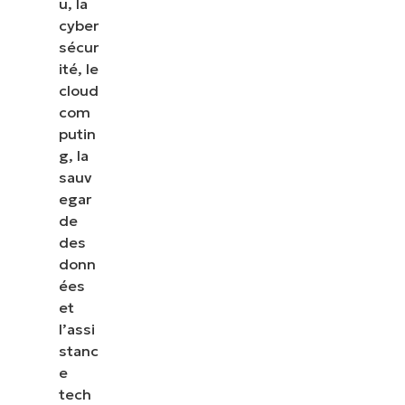
u, la
cyber
sécur
ité, le
cloud
com
putin
g, la
sauv
egar
de
des
donn
ées
et
l’assi
stanc
e
tech