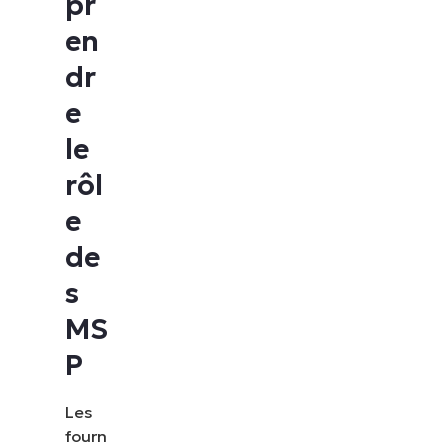
pr
en
dr
e
le
rôl
e
de
s
MS
P
Les
fourn