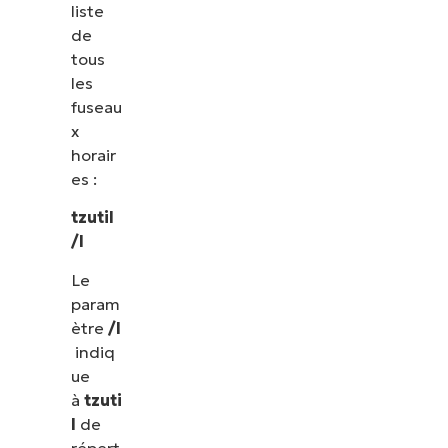
liste
de
tous
les
fuseau
x
horair
es :
tzutil
/l
Le
param
ètre
/l
indiq
ue
à
tzuti
l
de
répert