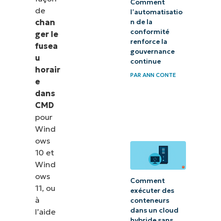
Comment
Changement
de
l’automatisatio
de fuseau
chan
n de la
conformité
horaire à
ger le
renforce la
fusea
partir de
gouvernance
u
l’interface
continue
horair
PAR
ANN CONTE
Paramètres
e
dans
FAQ sur le
CMD
changement
pour
de fuseau
Wind
ows
horaire de
10 et
Windows
Wind
ows
Conséquences
Comment
11, ou
exécuter des
d’un fuseau
à
conteneurs
horaire mal
dans un cloud
l’aide
hybride sans