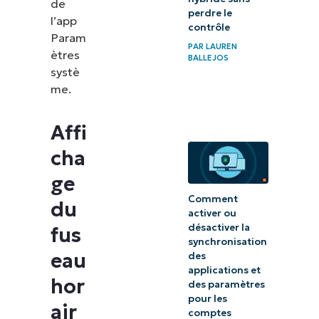
réglé
de
perdre le
l’app
contrôle
Gestion de la
Param
PAR
LAUREN
configuration
ètres
BALLEJOS
systè
des fuseaux
me.
horaires pour
plusieurs
Affi
appareils
cha
ge
Comment
du
activer ou
désactiver la
fus
synchronisation
eau
des
applications et
hor
des paramètres
pour les
air
comptes