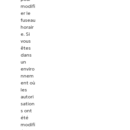
modifi
er le
fuseau
horair
e. Si
vous
êtes
dans
un
enviro
nnem
ent où
les
autori
sation
s ont
été
modifi