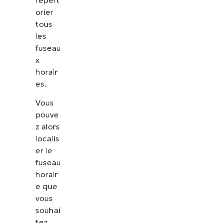
orier
tous
les
fuseau
x
horair
es.
Vous
pouve
z alors
localis
er le
fuseau
horair
e que
vous
souhai
tez