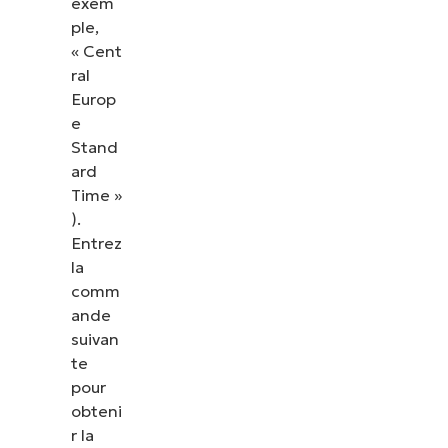
exem
ple,
« Cent
ral
Europ
e
Stand
ard
Time »
).
Entrez
la
comm
ande
suivan
te
pour
obteni
r la