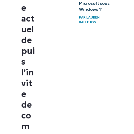
Microsoft sous
e
Windows 11
act
PAR
LAUREN
BALLEJOS
uel
de
pui
s
l’in
vit
e
de
co
m