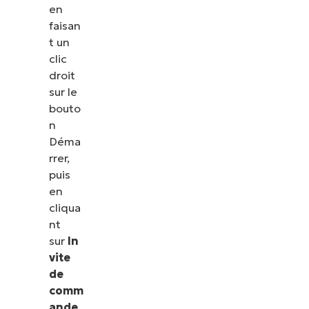
en
faisan
t un
clic
droit
sur le
bouto
n
Déma
rrer,
puis
en
cliqua
nt
sur
In
vite
de
comm
ande