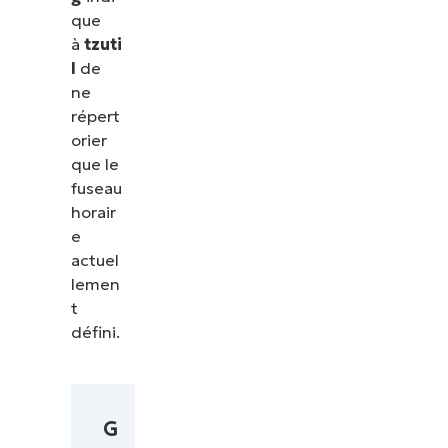
que
à
tzuti
l
de
ne
répert
orier
que le
fuseau
horair
e
actuel
lemen
t
défini.
G