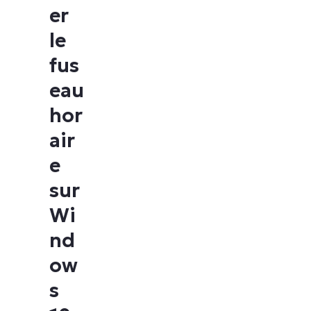
er
le
fus
eau
hor
air
e
sur
Wi
nd
ow
s