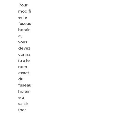
Pour
modifi
er le
fuseau
horair
e,
vous
devez
conna
ître le
nom
exact
du
fuseau
horair
e à
saisir
(par