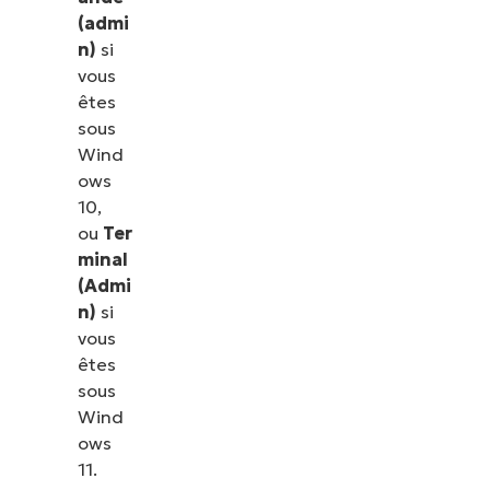
(admi
n)
si
vous
êtes
sous
Wind
ows
10,
ou
Ter
minal
(Admi
n)
si
vous
êtes
sous
Wind
ows
11.