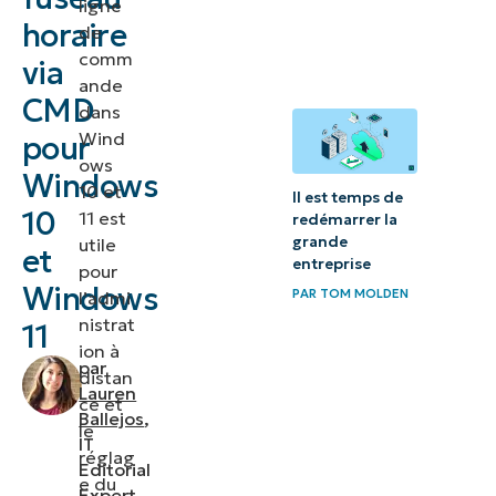
ligne
l’invite de
horaire
de
commande
comm
via
ande
Modifier le
CMD
dans
fuseau
Wind
pour
horaire sur
ows
Windows
10 et
Windows
Il est temps de
10
11 est
redémarrer la
10 et sur
grande
utile
et
Windows
entreprise
pour
11 :
Windows
PAR
TOM MOLDEN
l’admi
instructions
nistrat
11
ion à
étape par
par
distan
étape
Lauren
ce et
Ballejos
,
le
Exemples de
IT
réglag
CMD de
Editorial
e du
Expert