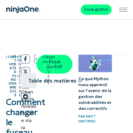
Essai gratuit
LAS
6
IT OPS
Catego
/
/
T
MI
Essai
ries:
UPD
N
Gratuit
ATE
D
I
D
E
T
24
LE
o
Ce que Mythos
p
NO
C
Table des matières
s
VEM
T
nous apprend
BRE
U
sur l’avenir de la
Chan
202
R
Affichage
5
E
gestion des
ger le
Comment
du fuseau
vulnérabilités et
fuseau
des correctifs
changer
horaire
horair
PAR
MATT
actuel
le
e via
HASTINGS
la
depuis
fuseau