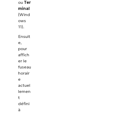
ou
Ter
minal
(Wind
ows
11).
Ensuit
e,
pour
affich
er le
fuseau
horair
e
actuel
lemen
t
défini
à