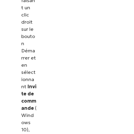
faisan
t un
clic
droit
sur le
bouto
n
Déma
rrer et
en
sélect
ionna
nt
Invi
te de
comm
ande
(
Wind
ows
10),