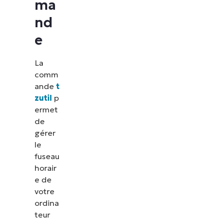
ma
nd
e
La
comm
ande
t
zutil
p
ermet
de
gérer
le
fuseau
horair
e de
votre
ordina
teur