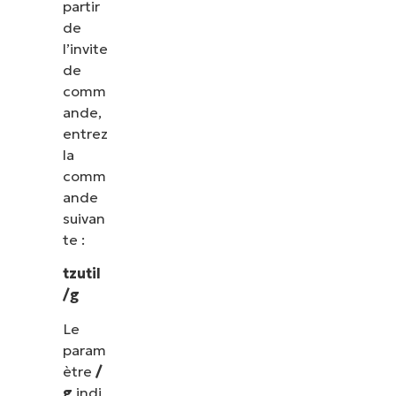
partir
de
l’invite
de
comm
ande,
entrez
la
comm
ande
suivan
te :
tzutil
/g
Le
param
ètre
/
g
indi