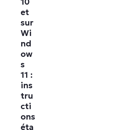
10
et
sur
Wi
nd
ow
s
11 :
ins
tru
cti
ons
éta