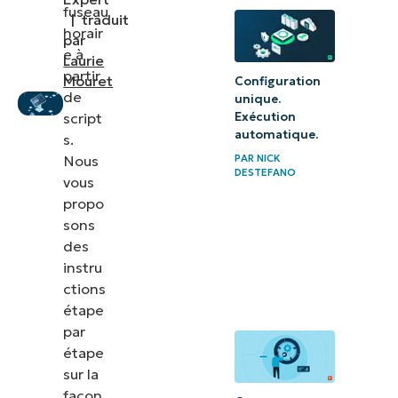
changement
fuseau
|
traduit
de fuseau
horair
par
horaire
e à
Laurie
partir
Mouret
Configuration
Changer
de
unique.
script
Exécution
de fuseau
automatique.
s.
horaire
Nous
PAR
NICK
avec
DESTEFANO
vous
PowerShell
propo
sons
Exemples
des
PowerShell
instru
ctions
de
étape
changement
par
de fuseau
étape
horaire
sur la
façon