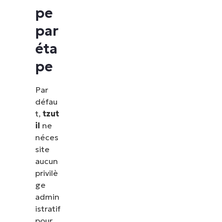
pe
par
éta
pe
Par
défau
t,
tzut
il
ne
néces
site
aucun
privilè
ge
admin
istratif
pour