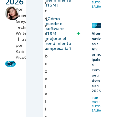
2026
O
ELITO
de las
ITSM?
BALBA
Por
n
mejores
Raine
e
¿Cómo
herramientas
Grey
,
puede el
e
Technical
ITSM
software
n
Writer
ITSM
Alter
(Capterra)
mejorar el
nativ
|
traducido
c
rendimiento
as a
por
5 funciones
a
empresarial?
Afi:
Karina
clave de las
princ
b
PicoCatala
ipale
mejores
e
s
herramientas
com
z
peti
ITSM en
a
dore
2026
s en
l
2026
a
Cómo
POR
l
MIGU
encontrar las
ELITO
i
BALBA
mejores
s