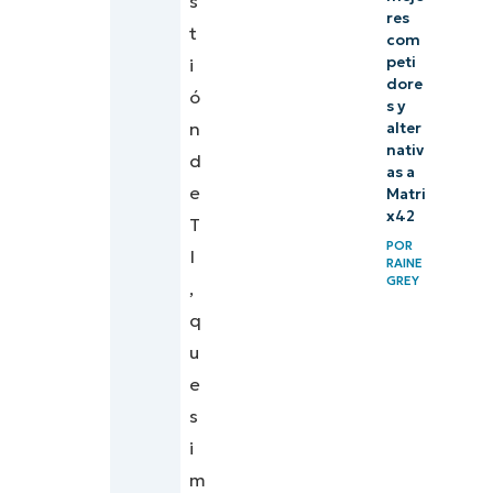
s
res
t
com
peti
i
dore
ó
s y
n
alter
nativ
d
as a
e
Matri
x42
T
POR
I
RAINE
GREY
,
q
u
e
s
i
m