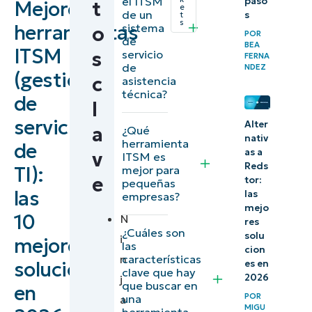
el ITSM
paso
Mejores
t
herramientas
e
de un
s
t
s
herramientas
de gestión
sistema
o
POR
de
BEA
de servicios
ITSM
s
servicio
FERNA
de
de TI (ITSM)
NDEZ
(gestión
c
asistencia
técnica?
de
Las 10
l
mejores
servicios
Alter
a
¿Qué
nativ
herramientas
herramienta
de
as a
v
ITSM es
ITSM
Reds
TI):
mejor para
e
tor:
pequeñas
Comparación
las
las
empresas?
mejo
de las
10
N
res
mejores
¿Cuáles son
solu
i
mejores
las
cion
soluciones
n
características
soluciones
es en
clave que hay
ITSM (G2)
2026
j
que buscar en
en
POR
una
a
Comparación
MIGU
herramienta