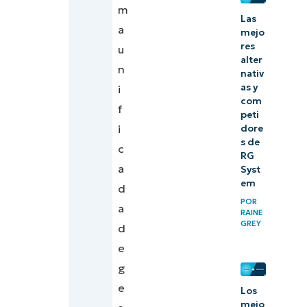
m
Las
a
mejo
res
u
alter
n
nativ
as y
i
com
f
peti
i
dore
s de
c
RG
a
Syst
em
d
POR
a
RAINE
GREY
d
e
g
e
Los
mejo