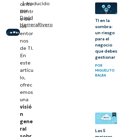
|
traducido
oints
pueden
por
dentr
proteger
David
o de
TI en la
HerreraRivero
los
los
sombra:
entor
un riesgo
endpoints?
para el
nos
negocio
Gestiona los
de TI.
que debes
En
endpoints
gestionar
este
de tu
POR
artícu
MIGUELITO
organización
BALBA
lo,
con
ofrec
NinjaOne
emos
una
visió
n
gene
ral
Las 5
sobr
mejores