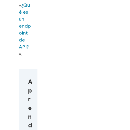
«
¿Qu
é es
un
endp
oint
de
API?
«.
A
p
r
e
n
d