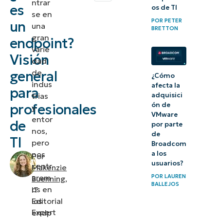
ntrar
es
os de TI
se en
¿Para qué
POR
PETER
un
una
BRETTON
sirve un
gran
endpoint?
varie
endpoint?
Visión
dad
¿Qué es la
de
general
¿Cómo
indus
gestión de
afecta la
para
trias
adquisici
endpoints?
ón de
profesionales
y
VMware
entor
de
5 buenas
por parte
nos,
de
prácticas
TI
pero
Broadcom
para la
nos
a los
Por
usuarios?
gestión
centr
Makenzie
arem
POR
LAUREN
Buenning
,
de
BALLEJOS
os en
IT
endpoints
los
Editorial
Expert
endp
¿Cómo se