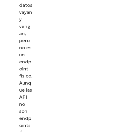
datos
vayan
y
veng
an,
pero
no es
un
endp
oint
físico.
Aunq
ue las
API
no
son
endp
oints