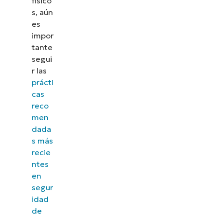
físico
s, aún
es
impor
tante
segui
r las
prácti
cas
reco
men
dada
s más
recie
ntes
en
segur
idad
de