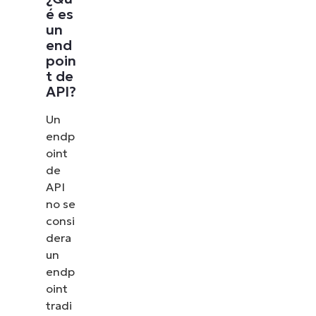
é es
un
end
poin
t de
API?
Un
endp
oint
de
API
no se
consi
dera
un
endp
oint
tradi