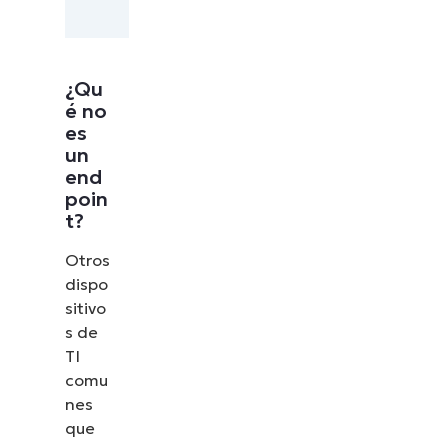
¿Qu
é no
es
un
end
poin
t?
Otros
dispo
sitivo
s de
TI
comu
nes
que