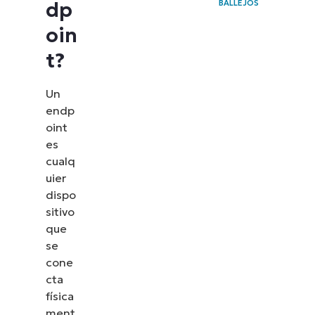
dp
BALLEJOS
oin
t?
Un
endp
oint
es
cualq
uier
dispo
sitivo
que
se
cone
cta
física
ment