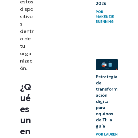
estos
2026
dispo
POR
sitivo
MAKENZIE
BUENNING
s
dentr
o de
tu
orga
nizaci
ón.
Estrategia
de
¿Q
transform
ué
ación
digital
es
para
equipos
un
de TI: la
guía
en
POR
LAUREN