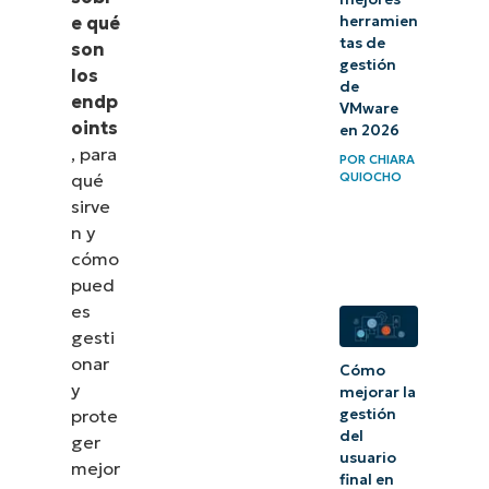
e qué
herramien
tas de
son
gestión
los
de
endp
VMware
oints
en 2026
, para
POR
CHIARA
qué
QUIOCHO
sirve
n y
cómo
pued
es
gesti
onar
Cómo
y
mejorar la
prote
gestión
del
ger
usuario
mejor
final en