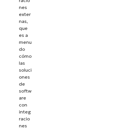
racio
nes
exter
nas,
que
es a
menu
do
cómo
las
soluci
ones
de
softw
are
con
integ
racio
nes