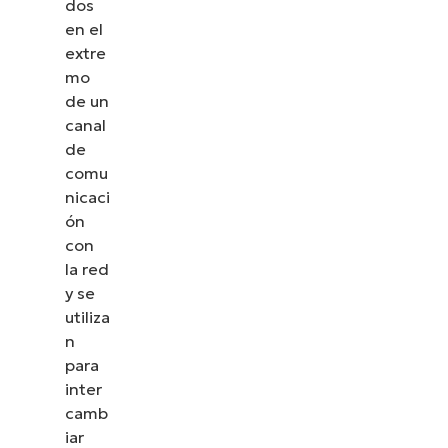
dos
en el
extre
mo
de un
canal
de
comu
nicaci
ón
con
la red
y se
utiliza
n
para
inter
camb
iar