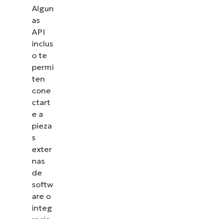
Algun
as
API
inclus
o te
permi
ten
cone
ctart
e a
pieza
s
exter
nas
de
softw
are o
integ