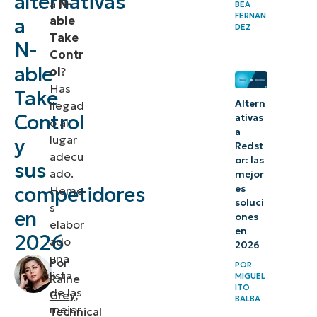
alternativas
a
N-
BEA
2.
FERNAN
able
a
DEZ
BeyondTrust
Take
N-
Remote
Contr
able
ol
?
Support
Has
Take
3.
Altern
llegad
Control
ativas
o al
Zoho
a
lugar
y
Assist
Redst
adecu
or: las
sus
ado.
mejor
Evaluar
competidores
es
Hemo
alternativas
soluci
s
en
ones
para tomar
elabor
en
2026
el control
ado
2026
una
Por
POR
lista
MIGUEL
Raine
ITO
de las
Grey
,
BALBA
mejor
Technical