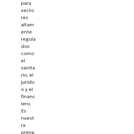
para
secto
res
altam
ente
regula
dos
como
el
sanita
rio, el
jurídic
o y el
financ
Descubre NinjaOne en
iero.
acción
Es
nuest
ra
Explora nuestras demos bajo demanda y descubre
prime