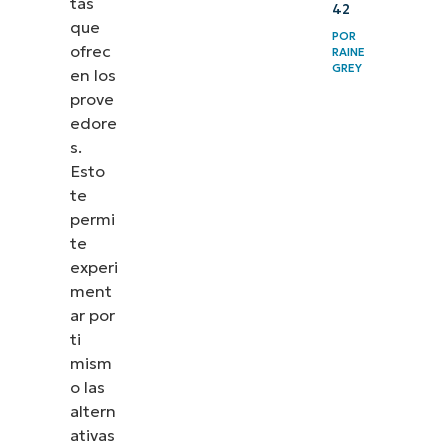
tas
42
que
POR
ofrec
RAINE
GREY
en los
prove
edore
s.
Esto
te
permi
te
experi
ment
ar por
ti
mism
o las
altern
ativas