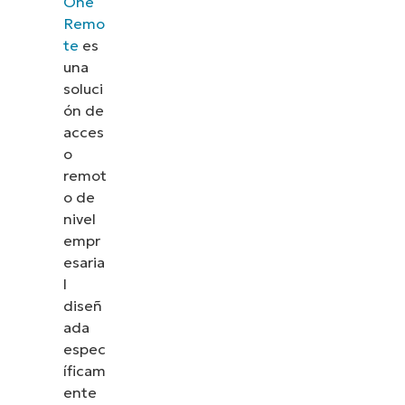
One
Remo
te
es
una
soluci
ón de
acces
o
remot
o de
nivel
empr
esaria
l
diseñ
ada
espec
íficam
ente