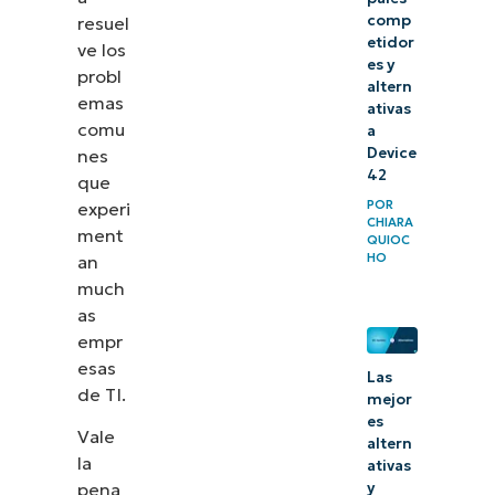
comp
resuel
etidor
ve los
es y
probl
altern
emas
ativas
comu
a
Device
nes
42
que
POR
experi
CHIARA
ment
QUIOC
HO
an
much
as
empr
esas
Las
de TI.
mejor
es
Vale
altern
la
ativas
pena
y