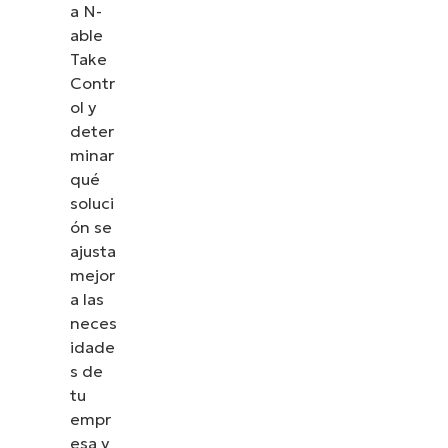
a N-
able
Take
Contr
ol y
deter
minar
qué
soluci
ón se
ajusta
mejor
a las
neces
idade
s de
tu
empr
esa y