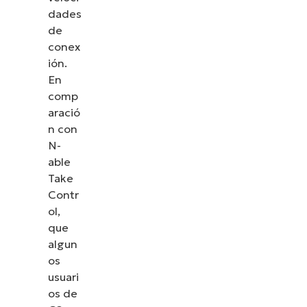
dades
de
conex
ión.
En
comp
aració
n con
N-
able
Take
Contr
ol,
que
algun
os
usuari
os de