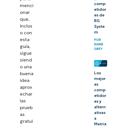
comp
menci
etidor
onar
es de
que,
RG
inclus
Syste
o con
m
esta
POR
RAINE
guía,
GREY
sigue
siend
o una
Los
buena
mejor
idea
es
aprov
comp
echar
etidor
las
es y
altern
prueb
ativas
as
a
gratui
Matrix