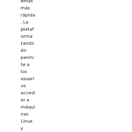
emas
más
rápida
. La
plataf
orma
tambi
én
permi
te a
los
usuari
os
acced
er a
máqui
nas
Linux
y