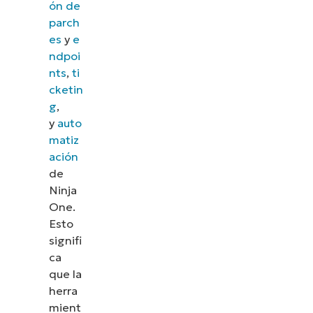
ón de
parch
es
y
e
ndpoi
nts
,
ti
cketin
g
,
y
auto
matiz
ación
de
Ninja
One.
Esto
signifi
ca
que la
herra
mient