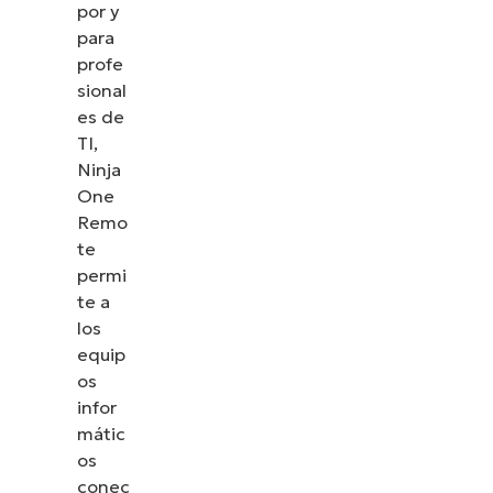
por y
para
profe
sional
es de
TI,
Ninja
One
Remo
te
permi
te a
los
equip
os
infor
mátic
os
conec