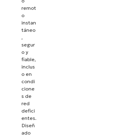
o
remot
o
instan
táneo
,
segur
o y
fiable,
inclus
o en
condi
cione
s de
red
defici
entes.
Diseñ
ado