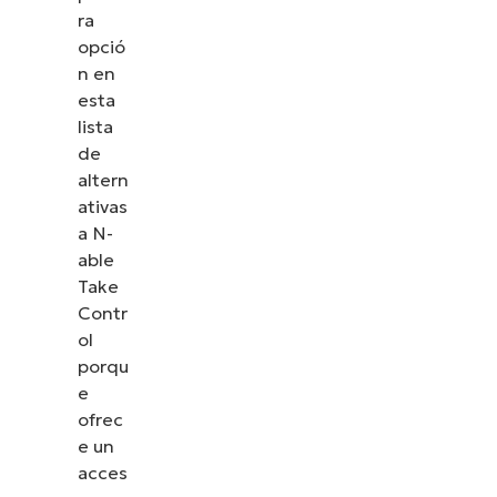
cómo NinjaOne simplifica tareas de TI como la
ra
gestión de endpoints, el parcheo, el MDM, la
opció
gestión de tickets y mucho más.
n en
esta
Explora las demos
lista
de
altern
ativas
a N-
able
Take
Contr
ol
porqu
e
ofrec
e un
acces