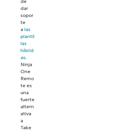
de
dar
sopor
te
a
las
plantil
las
híbrid
as
.
Ninja
One
Remo
te es
una
fuerte
altern
ativa
a
Take