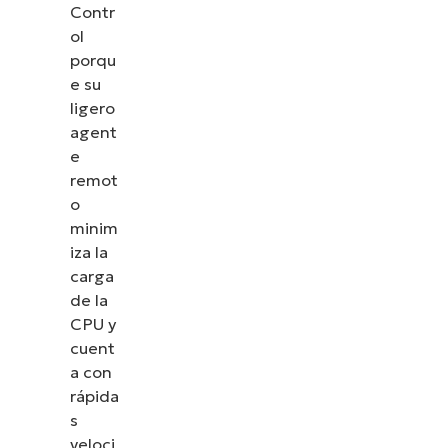
Contr
ol
porqu
e su
ligero
agent
e
remot
o
minim
iza la
carga
de la
CPU y
cuent
a con
rápida
s
veloci