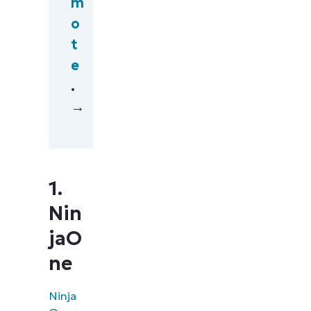
m
o
t
e
.
→
1.
Nin
jaO
ne
Ninja