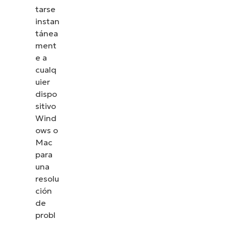
tarse
instan
tánea
ment
e a
cualq
uier
dispo
sitivo
Wind
ows o
Mac
para
una
resolu
ción
de
probl