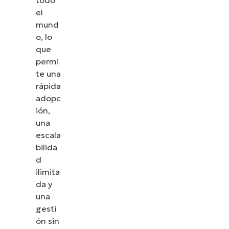
todo
el
mund
o, lo
que
permi
te una
rápida
adopc
ión,
una
escala
bilida
d
ilimita
da y
una
gesti
ón sin