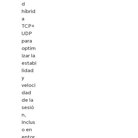
d
híbrid
a
TCP+
UDP
para
optim
izar la
estabi
lidad
y
veloci
dad
de la
sesió
n,
inclus
o en
entor