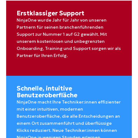
Erstklassiger Support
NinjaOne wurde Jahr für Jahr von unseren
Partnern für seinen branchenführenden
Support zur Nummer 1 auf G2 gewählt. Mit
unserem kostenlosen und unbegrenzten
Onboarding, Training und Support sorgen wir als
Partner für Ihren Erfolg.
Schnelle, intuitive
Benutzeroberfläche
NinjaOne macht Ihre Techniker:innen effizienter
mit einer intuitiven, modernen
Benutzeroberfläche, die alle Entscheidungen an
einem Ort zusammenführt und überflüssige
Klicks reduziert. Neue Techniker:innen können
NinjaOne in wenigen Stunden erlernen.