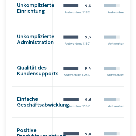
Unkomplizierte
9,3
7,7
Einrichtung
Antworten: 1.182
Antworten: 94
Unkomplizierte
9,3
7,9
Administration
Antworten: 1.187
Antworten: 83
Qualität des
9,4
8,0
Kundensupports
Antworten: 1.253
Antworten: 126
Einfache
9,6
8,0
Geschäftsabwicklung
Antworten: 1.162
Antworten: 82
Positive
9,8
8,2
Produktausrichtung