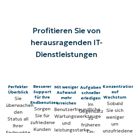
Profitieren Sie von
herausragenden IT-
Dienstleistungen
Besserer
Konzentratio
Perfekter
Mit weniger
Aufgaben
Support
auf
Überblick
Aufwand
schneller
für Ihre
Wachstum
mehr
Sie
erledigen
Endbenutzer
Sobald
erreichen
Im
überwachen
Sorgen
Benutzerfreundliche
Sie sich
Gegensatz
den
Sie für
Wartungswerkzeuge
weniger
zu
Status all
zufriedene
und
um
früheren
Ihrer
Kunden
leistungsstarke
unzufriedene
On-
Endpunkte