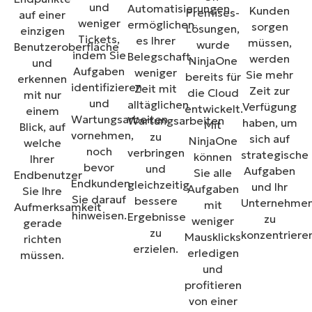
und
Automatisierungen
Kunden
Premises-
auf einer
weniger
ermöglichen
sorgen
Lösungen,
einzigen
Tickets,
es Ihrer
müssen,
wurde
Benutzeroberfläche
indem Sie
Belegschaft,
werden
NinjaOne
und
Aufgaben
weniger
Sie mehr
bereits für
erkennen
identifizieren
Zeit mit
Zeit zur
die Cloud
mit nur
und
alltäglichen
Verfügung
entwickelt.
einem
Wartungsarbeiten
Wartungsarbeiten
haben, um
Mit
Blick, auf
vornehmen,
zu
sich auf
NinjaOne
welche
noch
verbringen
strategische
können
Ihrer
bevor
und
Aufgaben
Sie alle
Endbenutzer
Endkunden
gleichzeitig
und Ihr
Aufgaben
Sie Ihre
Sie darauf
bessere
Unternehme
mit
Aufmerksamkeit
hinweisen.
Ergebnisse
zu
weniger
gerade
zu
konzentriere
Mausklicks
richten
erzielen.
erledigen
müssen.
und
profitieren
von einer