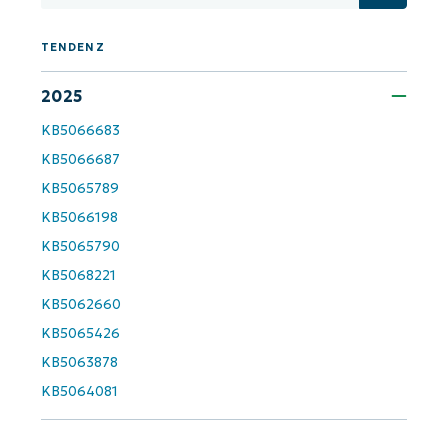
Land
TENDENZ
Company
name*
2025
KB5066683
KB5066687
KB5065789
KB5066198
KB5065790
KB5068221
KB5062660
KB5065426
KB5063878
KB5064081