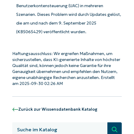
Benutzerkontensteuerung (UAC) in mehreren
Szenarien. Dieses Problem wird durch Updates gelöst,
die am und nach dem 9. September 2025
(KB5065429) veröffentlicht wurden.
Starten Sie mit NinjaOne AI-gesteuerten
Haftungsausschluss: Wir ergreifen Maßnahmen, um
KB-Analysen!
sicherzustellen, dass KI-generierte Inhalte von höchster
Qualität sind, können jedoch keine Garantie für ihre
Genauigkeit übernehmen und empfehlen den Nutzern,
First
and
eigene unabhängige Recherchen anzustellen. Erstellt
last
name*
am 2025-09-30 02:26 AM
Business
email*
Zurück zur Wissensdatenbank Katalog
Phone
number*
Suche