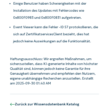
Einige Benutzer haben Schwierigkeiten mit der
Installation des Updates mit Fehlercodes wie
0x800F0983 und 0x800F0831 aufgetreten.
Event Viewer kann die Fehler -ID 57 protokollieren, die
sich auf ZertifikatservicesClient bezieht, dies hat
jedoch keine Auswirkungen auf die Funktionalität.
Haftungsausschluss: Wir ergreifen Maßnahmen, um
sicherzustellen, dass KI-generierte Inhalte von höchster
Qualität sind, können jedoch keine Garantie für ihre
Genauigkeit übernehmen und empfehlen den Nutzern,
eigene unabhängige Recherchen anzustellen. Erstellt
am 2025-09-30 01:40 AM
Starten Sie mit NinjaOne AI-gesteuerten
Zurück zur Wissensdatenbank Katalog