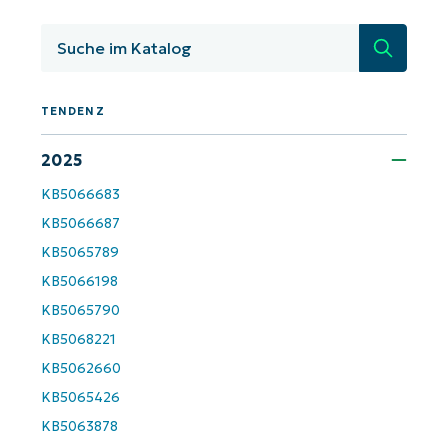
KB-Analysen!
Suche
First
and
last
name*
TENDENZ
Business
email*
2025
Phone
KB5066683
number*
KB5066687
KB5065789
Land
KB5066198
KB5065790
Company
name*
KB5068221
KB5062660
KB5065426
KB5063878