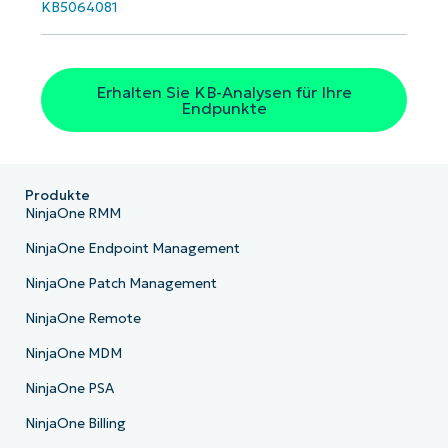
KB5064081
Erhalten Sie KB-Analysen für Ihre
Endpunkte
Produkte
NinjaOne RMM
NinjaOne Endpoint Management
NinjaOne Patch Management
NinjaOne Remote
NinjaOne MDM
NinjaOne PSA
NinjaOne Billing