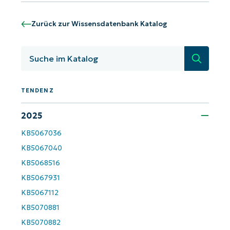
Starten Sie mit NinjaOne AI-gesteuerten
KB-Analysen!
Zurück zur Wissensdatenbank Katalog
First
and
last
Suche
name*
Business
email*
TENDENZ
2025
Phone
number*
KB5067036
KB5067040
Land
KB5068516
KB5067931
Company
name*
KB5067112
KB5070881
KB5070882