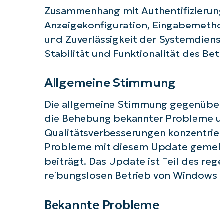
Zusammenhang mit Authentifizierung
Anzeigekonfiguration, Eingabemetho
und Zuverlässigkeit der Systemdienste
Stabilität und Funktionalität des Be
Allgemeine Stimmung
Die allgemeine Stimmung gegenüber K
die Behebung bekannter Probleme u
Qualitätsverbesserungen konzentrier
Probleme mit diesem Update gemelde
beiträgt. Das Update ist Teil des r
reibungslosen Betrieb von Windows 1
Bekannte Probleme