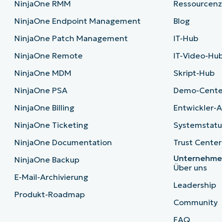
NinjaOne RMM
Ressourcen
NinjaOne Endpoint Management
Blog
NinjaOne Patch Management
IT-Hub
NinjaOne Remote
IT-Video-Hu
NinjaOne MDM
Skript-Hub
NinjaOne PSA
Demo-Cente
NinjaOne Billing
Entwickler-A
NinjaOne Ticketing
Systemstatu
NinjaOne Documentation
Trust Center
Unternehm
NinjaOne Backup
Über uns
E-Mail-Archivierung
Leadership
Produkt-Roadmap
Community
FAQ