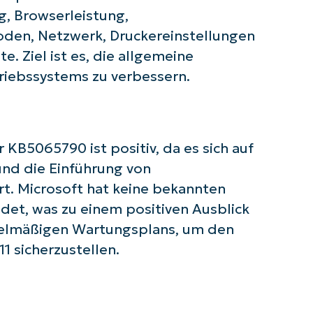
and
, Browserleistung,
last
name*
den, Netzwerk, Druckereinstellungen
Business
email*
. Ziel ist es, die allgemeine
triebssystems zu verbessern.
Phone
number*
Land
B5065790 ist positiv, da es sich auf
nd die Einführung von
Company
name*
t. Microsoft hat keine bekannten
t, was zu einem positiven Ausblick
egelmäßigen Wartungsplans, um den
1 sicherzustellen.