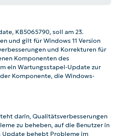
date, KB5065790, soll am 23.
n und gilt für Windows 11 Version
verbesserungen und Korrekturen für
edenen Komponenten des
em ein Wartungsstapel-Update zur
 der Komponente, die Windows-
eht darin, Qualitätsverbesserungen
 Sie mit NinjaOne AI-gesteuerten KB-A
bleme zu beheben, auf die Benutzer in
as Update behebt Probleme im
First