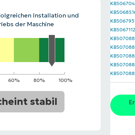
KB50670
RODUKTVORSTELLUNG ANSEHEN
KB506851
VORSTELLUNG ANSEHEN
RODUKTVORSTELLUNG ANSEHEN
PRODUKT-
olgreichen Installation und
KB506793
RODUKTVORSTELLUNG ANSEHEN
riebs der Maschine
KB506711
KB507088
KB507088
KB507088
KB507088
KB507088
60%
80%
100%
cheint stabil
Er