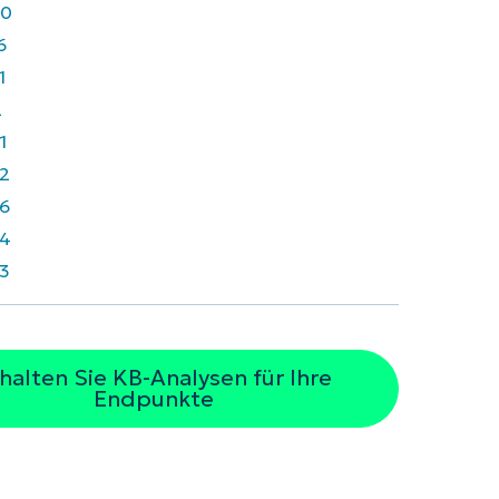
40
6
1
2
1
2
6
4
3
halten Sie KB-Analysen für Ihre
Endpunkte