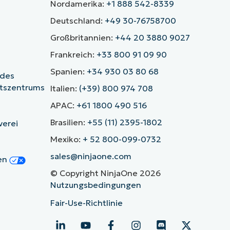
Nordamerika:
+1 888 542-8339
Deutschland:
+49 30-76758700
Großbritannien:
+44 20 3880 9027
Frankreich:
+33 800 91 09 90
Spanien:
+34 930 03 80 68
 des
itszentrums
Italien:
(+39) 800 974 708
APAC:
+61 1800 490 516
Brasilien:
+55 (11) 2395-1802
verei
Mexiko:
+ 52 800-099-0732
sales@ninjaone.com
gen
© Copyright NinjaOne 2026
Nutzungsbedingungen
Fair-Use-Richtlinie