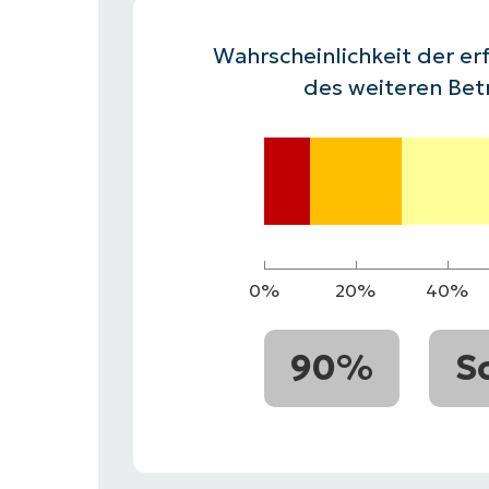
VERTRIEB KONTAKTIEREN
P
VERTRIEB KONTAKTIEREN
VERTRIEB KONTAKTIEREN
PRODUKT
P
Wahrscheinlichkeit der erf
ROADMAP
PLATTFORM
VERTRIEB KONTAKTIEREN
P
des weiteren Bet
0%
20%
40%
90%
S