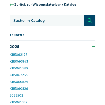
Starten Sie mit NinjaOne AI-gesteuerten
Zurück zur Wissensdatenbank Katalog
KB-Analysen!
First
Suche
and
last
name*
Business
TENDENZ
email*
2025
Phone
number*
KB5062197
KB5060843
Land
KB5061090
KB5062233
KB5060829
Company
name*
KB5060826
5058502
KB5061087