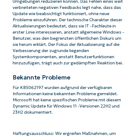
Umgebungen reduzieren können. Das Fehlen eines weit
verbreiteten negativen Feedbacks legt nahe, dass das
Update wie beabsichtigt funktioniert, ohne neue
Probleme einzuführen. Der technische Charakter dieser
Aktualisierungen bedeutet, dass sie IT -Fachleute in
erster Linie interessieren, anstatt allgemeine Windows -
Benutzer, was den begrenzten öffentlichen Diskurs um
sie herum erklärt. Der Fokus der Aktualisierung auf die
Verbesserung der zugrunde liegenden
Systemkomponenten, anstatt Benutzerfunktionen
hinzuzufügen, trägt auch zur gedämpften Reaktion bei.
Bekannte Probleme
Für KB5062197 wurden aufgrund der verfügbaren
Informationen keine bekannten Probleme gemeldet.
Microsoft hat keine spezifischen Probleme mit diesem
Starten Sie mit NinjaOne AI-gesteuerten
Dynamic Update für Windows 11 -Versionen 22H2 und
KB-Analysen!
23H2 dokumentiert.
First
and
last
Haftungsausschluss: Wir ergreifen Maßnahmen, um