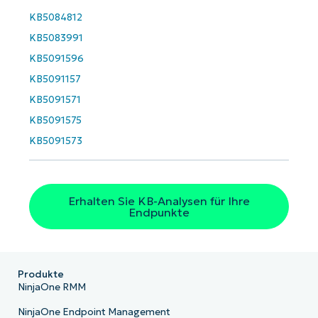
KB5084812
KB5083991
KB5091596
KB5091157
KB5091571
KB5091575
KB5091573
Erhalten Sie KB-Analysen für Ihre
Endpunkte
Produkte
NinjaOne RMM
NinjaOne Endpoint Management