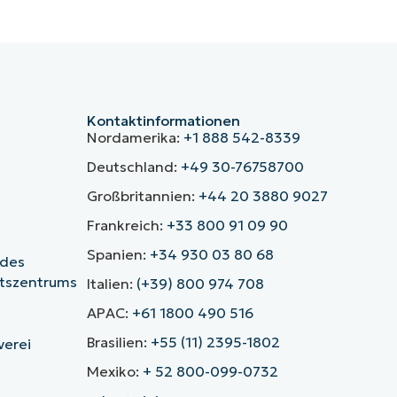
Kontaktinformationen
Nordamerika:
+1 888 542-8339
Deutschland:
+49 30-76758700
Großbritannien:
+44 20 3880 9027
Frankreich:
+33 800 91 09 90
Spanien:
+34 930 03 80 68
 des
itszentrums
Italien:
(+39) 800 974 708
APAC:
+61 1800 490 516
Brasilien:
+55 (11) 2395-1802
verei
Mexiko:
+ 52 800-099-0732