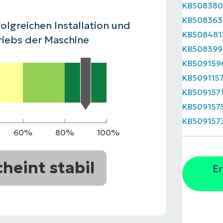
KB508380
RODUKTVORSTELLUNG ANSEHEN
KB508363
VORSTELLUNG ANSEHEN
RODUKTVORSTELLUNG ANSEHEN
PRODUKT-
olgreichen Installation und
KB508481
RODUKTVORSTELLUNG ANSEHEN
riebs der Maschine
KB508399
KB509159
KB509115
KB509157
KB509157
KB509157
60%
80%
100%
cheint stabil
Er