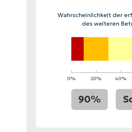
VERTRIEB KONTAKTIEREN
P
VERTRIEB KONTAKTIEREN
VERTRIEB KONTAKTIEREN
PRODUKT
P
Wahrscheinlichkeit der erf
ROADMAP
PLATTFORM
VERTRIEB KONTAKTIEREN
P
des weiteren Bet
0%
20%
40%
90%
S