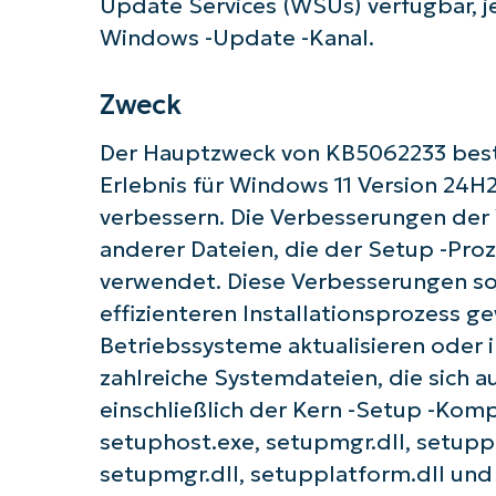
Update Services (WSUs) verfügbar, j
Windows -Update -Kanal.
Zweck
Der Hauptzweck von KB5062233 best
Erlebnis für Windows 11 Version 24
verbessern. Die Verbesserungen der
anderer Dateien, die der Setup -Pro
verwendet. Diese Verbesserungen sol
effizienteren Installationsprozess g
Betriebssysteme aktualisieren oder i
zahlreiche Systemdateien, die sich a
einschließlich der Kern -Setup -Kom
setuphost.exe, setupmgr.dll, setupp
setupmgr.dll, setupplatform.dll und 