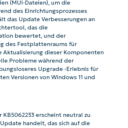
ien (MUI-Dateien), um die
 Sie mit NinjaOne AI-gesteuerten KB-A
end des Einrichtungsprozesses
hält das Update Verbesserungen an
First
and
tertool, das die
last
name*
lation bewertet, und der
Business
ng des Festplattenraums für
email*
ie Aktualisierung dieser Komponenten
Phone
ielle Probleme während der
number*
eibungsloseres Upgrade -Erlebnis für
Land
sten Versionen von Windows 11 und
Company
name*
 KB5062233 erscheint neutral zu
s Update handelt, das sich auf die