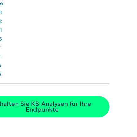
6
1
2
1
6
7
1
5
3
halten Sie KB-Analysen für Ihre
Endpunkte