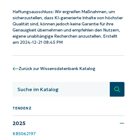
Haftungsausschluss: Wir ergreifen Maßnahmen, um
sicherzustellen, dass KI-generierte Inhalte von höchster
Qualität sind, können jedoch keine Garantie für ihre
Genauigkeit übernehmen und empfehlen den Nutzern,
Starten Sie mit NinjaOne AI-gesteuerten
eigene unabhängige Recherchen anzustellen. Erstellt
KB-Analysen!
am 2024-12-21 08:45 PM
First
and
last
name*
Zurück zur Wissensdatenbank Katalog
Business
email*
Suche
Phone
number*
TENDENZ
Land
2025
KB5062197