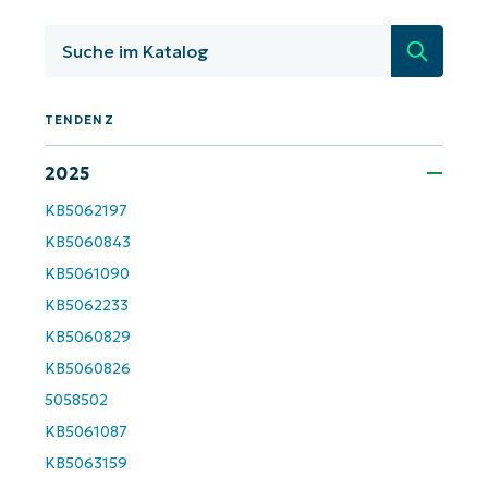
KB-Analysen!
Suche
First
and
last
name*
TENDENZ
Business
email*
2025
KB5062197
Phone
number*
KB5060843
KB5061090
Land
KB5062233
KB5060829
Company
KB5060826
name*
5058502
KB5061087
KB5063159