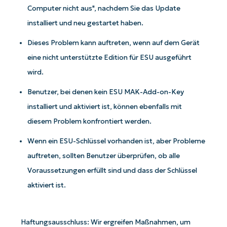
Computer nicht aus", nachdem Sie das Update
installiert und neu gestartet haben.
Dieses Problem kann auftreten, wenn auf dem Gerät
eine nicht unterstützte Edition für ESU ausgeführt
wird.
Benutzer, bei denen kein ESU MAK-Add-on-Key
installiert und aktiviert ist, können ebenfalls mit
diesem Problem konfrontiert werden.
Wenn ein ESU-Schlüssel vorhanden ist, aber Probleme
Starten Sie mit NinjaOne AI-gesteuerten
auftreten, sollten Benutzer überprüfen, ob alle
KB-Analysen!
Voraussetzungen erfüllt sind und dass der Schlüssel
aktiviert ist.
First
and
last
name*
Haftungsausschluss: Wir ergreifen Maßnahmen, um
Business