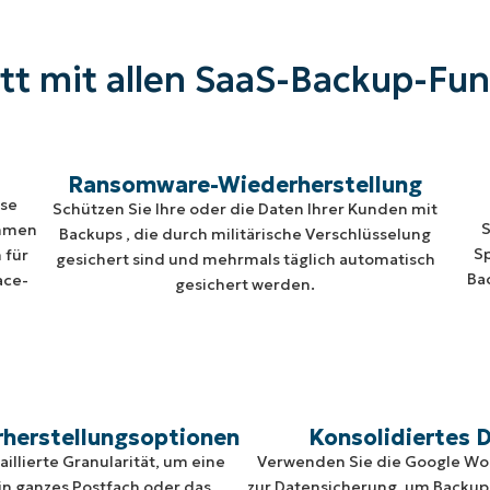
t mit allen SaaS-Backup-Fu
Ransomware-Wiederherstellung
ise
Schützen Sie Ihre oder die Daten Ihrer Kunden mit
S
ehmen
Backups , die durch militärische Verschlüsselung
S
 für
gesichert sind und mehrmals täglich automatisch
Ba
ace-
gesichert werden.
rherstellungsoptionen
Konsolidiertes 
aillierte Granularität, um eine
Verwenden Sie die Google W
ein ganzes Postfach oder das
zur Datensicherung, um Backups