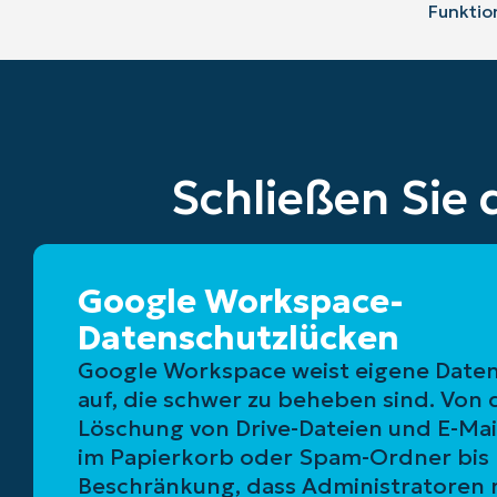
Funktio
Schließen Sie 
Google Workspace-
Datenschutzlücken
Google Workspace weist eigene Date
auf, die schwer zu beheben sind. Vo
Löschung von Drive-Dateien und E-Mai
im Papierkorb oder Spam-Ordner bis 
Beschränkung, dass Administratoren n