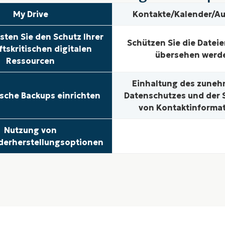
My Drive
Kontakte/Kalender/A
sten Sie den Schutz Ihrer
Schützen Sie die Dateien
tskritischen digitalen
übersehen werd
Ressourcen
Einhaltung des zune
sche Backups einrichten
Datenschutzes und der S
von Kontaktinforma
Nutzung von
derherstellungsoptionen