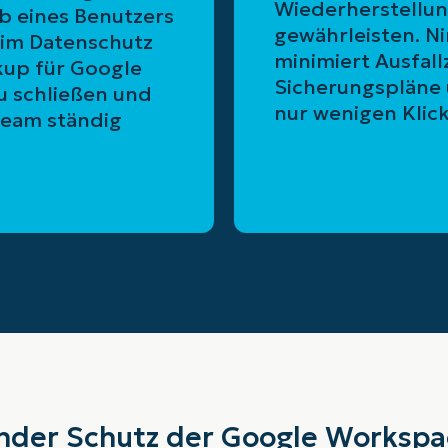
Wiederherstellung
b eines Benutzers
gewährleisten. N
 im Datenschutz
minimiert Ausfall
kup für Google
Sicherungspläne 
u schließen und
nur wenigen Klic
Team ständig
der Schutz der Google Worksp