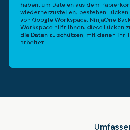
haben, um Dateien aus dem Papierkor
wiederherzustellen, bestehen Lücken
von Google Workspace. NinjaOne Bac
Workspace hilft Ihnen, diese Lücken z
die Daten zu schützen, mit denen Ihr 
arbeitet.
Umfassen