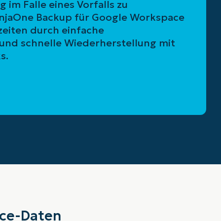
 im Falle eines Vorfalls zu
injaOne Backup für Google Workspace
zeiten durch einfache
und schnelle Wiederherstellung mit
ks.
ace-Daten