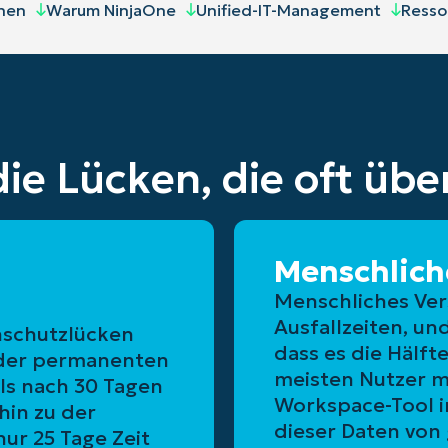
nen
Warum NinjaOne
Unified-IT-Management
Resso
die Lücken, die oft ü
Menschlich
Menschliches Ver
Ausfallzeiten, un
nschutzlücken
dass es die Hälfte
n der permanenten
meisten Nutzer m
ls nach 30 Tagen
Workspace-Tool i
hin zu der
dieser Daten von
ur 25 Tage Zeit