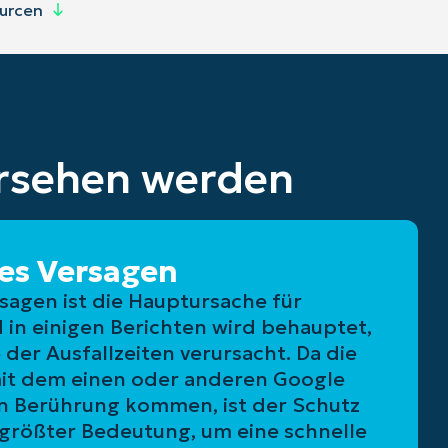
urcen
bersehen werden
es Versagen
sagen ist die Hauptursache für
d in einigen Berichten wird behauptet,
 der Ausfallzeiten verursacht. Da die
it dem einen oder anderen Google
n Berührung kommen, ist der Schutz
 größter Bedeutung, um eine schnelle