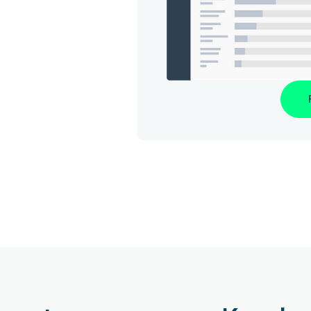
Land
d required, full access
Company
 all features
name*