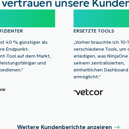
 vertrauen unsere Kunden
%
10-15
FIZIENTER
ERSETZTE TOOLS
ist 40 % günstiger als
„Vorher brauchte ich 10-
re Endpunkt-
verschiedene Tools, um 
t-Tool auf dem Markt,
erledigen, was NinjaOne
 leistungsfähiger und
seinem zentralisierten,
 bedienen.“
einheitlichen Dashboard
ermöglicht.“
Weitere Kundenberichte anzeigen