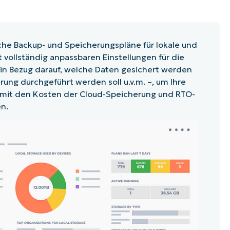
iche Backup- und Speicherungspläne für lokale und
 vollständig anpassbaren Einstellungen für die
NinjaOne
in Bezug darauf, welche Daten gesichert werden
NinjaOne
erung durchgeführt werden soll u.v.m. –, um Ihre
mit den Kosten der Cloud-Speicherung und RTO-
NinjaOne
en.
Wiederherstellung
.