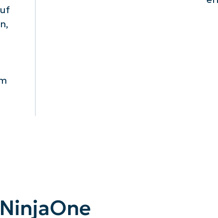
uf
n,
em
NinjaOne