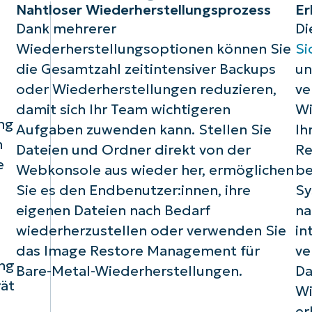
Nahtloser Wiederherstellungsprozess
Er
Dank mehrerer
Di
Wiederherstellungsoptionen können Sie
Si
die Gesamtzahl zeitintensiver Backups
un
oder Wiederherstellungen reduzieren,
ve
damit sich Ihr Team wichtigeren
Wi
ng
Aufgaben zuwenden kann. Stellen Sie
Ih
n
Dateien und Ordner direkt von der
Re
e
Webkonsole aus wieder her, ermöglichen
be
Sie es den Endbenutzer:innen, ihre
Sy
eigenen Dateien nach Bedarf
na
wiederherzustellen oder verwenden Sie
in
das Image Restore Management für
ve
ng
Bare-Metal-Wiederherstellungen.
Da
ät
Wi
er