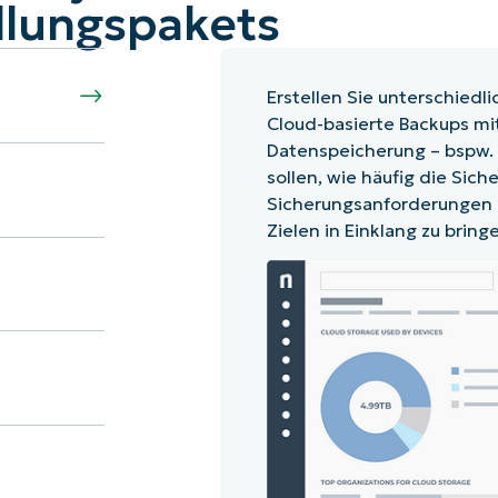
llungspakets
Erstellen Sie unterschiedl
NinjaOne
Cloud-basierte Backups mit
Datenspeicherung – bspw. 
sollen, wie häufig die Sich
Sicherungsanforderungen 
Zielen in Einklang zu bring
Backup that's always there. Try free.
First
and
last
name*
Business
email*
Phone
number*