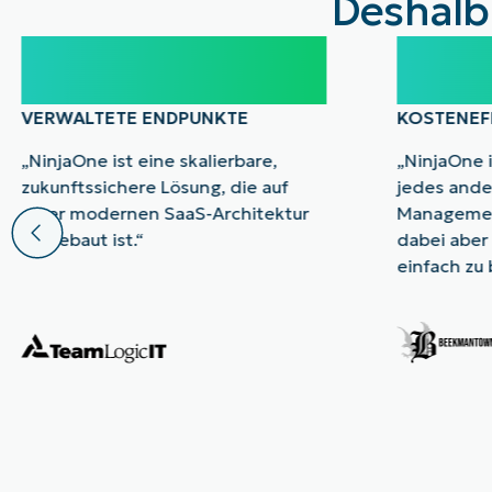
Deshalb
100.000
40
VERWALTETE ENDPUNKTE
KOSTENEF
„NinjaOne ist eine skalierbare,
„NinjaOne 
zukunftssichere Lösung, die auf
jedes ande
einer modernen SaaS-Architektur
Managemen
aufgebaut ist.“
dabei aber
einfach zu