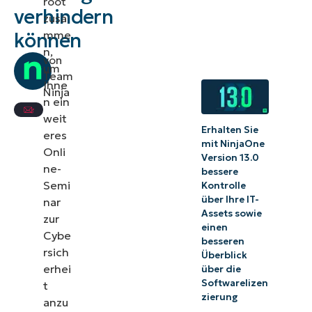
root
verhindern
zusa
mme
können
n,
von
um
Team
Ihne
Ninja
n ein
weit
Erhalten Sie
eres
mit NinjaOne
Onli
Version 13.0
ne-
bessere
Semi
Kontrolle
über Ihre IT-
nar
Assets sowie
zur
einen
Cybe
besseren
rsich
Überblick
erhei
über die
Softwarelizen
t
zierung
anzu