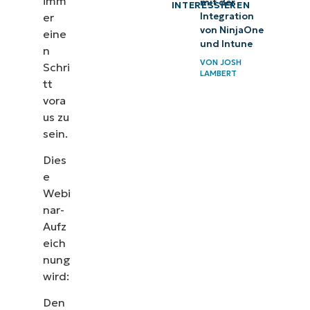
imm
mit der
INTERESSIEREN
er
Integration
von NinjaOne
eine
und Intune
n
VON
JOSH
Schri
LAMBERT
tt
vora
us zu
sein.
Dies
e
Webi
nar-
Aufz
eich
nung
wird:
Den