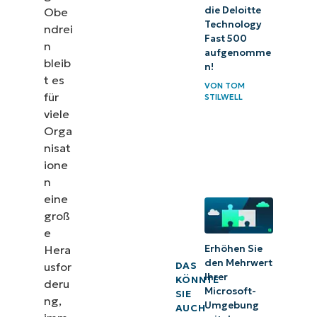
die Deloitte
Obe
Technology
ndrei
Fast 500
n
aufgenomme
bleib
n!
t es
VON
TOM
für
STILWELL
viele
Orga
nisat
ione
n
eine
groß
e
Hera
Erhöhen Sie
den Mehrwert
usfor
DAS
Ihrer
KÖNNTE
deru
Microsoft-
SIE
ng,
Umgebung
AUCH