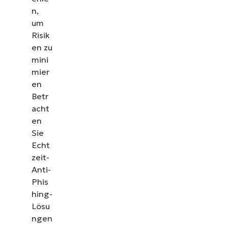
n,
um
Risik
en zu
mini
mier
en
Betr
acht
en
Sehen Sie NinjaOne in
Sie
Echt
Aktion
zeit-
Anti-
Sehen Sie sich unsere On-Demand-Demos an und
Phis
erfahren Sie, wie NinjaOne IT-Aufgaben wie
hing-
Endpunkt-Management, Patching, MDM,
Lösu
Ticketing und mehr vereinfacht
ngen