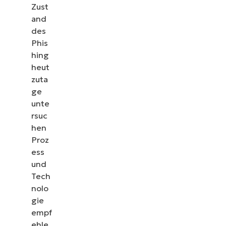
Zust
and
des
Phis
hing
heut
zuta
ge
unte
rsuc
hen
Proz
ess
und
Tech
nolo
gie
empf
ehle