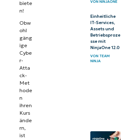
VON
NINJAONE
biete
n!
Einheitliche
Obw
IT-Services,
Assets und
ohl
Betriebsproze
gäng
sse mit
ige
NinjaOne 12.0
Cybe
VON
TEAM
r-
NINJA
Atta
ck-
Met
hode
n
ihren
Kurs
ände
rn,
ist