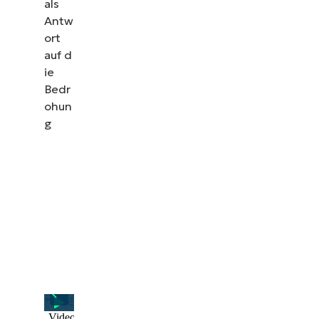
als
Demos ansehen
Antw
ort
auf d
ie
Bedr
ohun
g