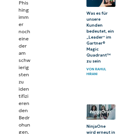
Phis
hing
Was es für
imm
unsere
er
Kunden
noch
bedeutet, ein
„Leader“ im
eine
Gartner®
der
Magic
am
Quadrant™
schw
zu sein
ierig
VON
RAHUL
sten
HIRANI
zu
iden
tifizi
eren
den
Bedr
ohun
NinjaOne
gen.
wird erneut in