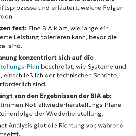
Sehen Sie NinjaOne i
häftsprozesse und erläutert, welche Folgen
Aktion
rden.
zen fest:
Eine BIA klärt, wie lange ein
rte Leistung tolerieren kann, bevor die
ehen Sie sich unsere On-Demand-Demos an u
el sind.
ahren Sie, wie NinjaOne IT-Aufgaben wie Endpu
anung konzentriert sich auf die
anagement, Patching, MDM, Ticketing und me
tellungs-Plan
beschreibt, wie Systeme und
vereinfacht
 einschließlich der technischen Schritte,
forderlich sind.
Demos ansehen
ngt von den Ergebnissen der BIA ab:
stimmen Notfallwiederherstellungs-Pläne
 Reihenfolge der Wiederherstellung.
ct Analysis gibt die Richtung vor, während
msetzt.