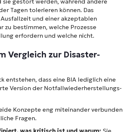
ld sie gestört werden, während andere
der Tagen tolerieren können. Das
 Ausfallzeit und einer akzeptablen
lar zu bestimmen, welche Prozesse
llung erfordern und welche nicht.
 Vergleich zur Disaster-
ck entstehen, dass eine BIA lediglich eine
erte Version der Notfallwiederherstellungs-
 beide Konzepte eng miteinander verbunden
liche Fragen.
iniert, was kritisch ist und warum:
Sie