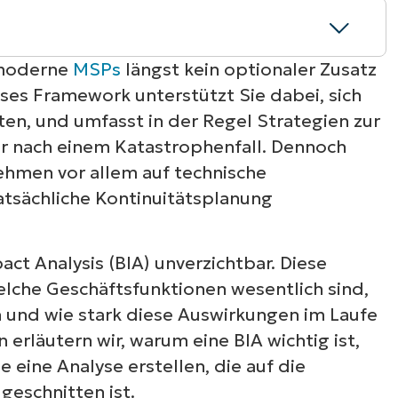
 moderne
MSPs
längst kein optionaler Zusatz
ses Framework unterstützt Sie dabei, sich
ewertet
en, und umfasst in der Regel Strategien zur
tur nach einem Katastrophenfall. Dennoch
h zur Disaster-Recovery-Planung
ehmen vor allem auf technische
tsächliche Kontinuitätsplanung
ngen unterstützt
n auswirkt
act Analysis (BIA) unverzichtbar. Diese
 welche Geschäftsfunktionen wesentlich sind,
eln
n und wie stark diese Auswirkungen im Laufe
erläutern wir, warum eine BIA wichtig ist,
 eine Analyse erstellen, die auf die
eschnitten ist.