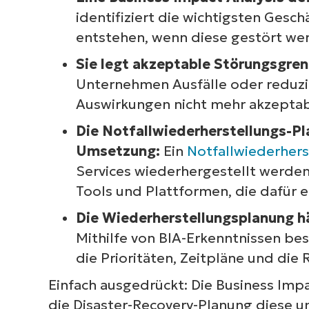
identifiziert die wichtigsten Gesc
entstehen, wenn diese gestört we
Sie legt akzeptable Störungsgren
Unternehmen Ausfälle oder reduzie
S
Auswirkungen nicht mehr akzeptab
erf
Die Notfallwiederherstellungs-Pl
M
Umsetzung:
Ein
Notfallwiederhers
Services wiederhergestellt werden,
Tools und Plattformen, die dafür er
Die Wiederherstellungsplanung hä
Mithilfe von BIA-Erkenntnissen be
die Prioritäten, Zeitpläne und die
Einfach ausgedrückt: Die Business Impa
die Disaster-Recovery-Planung diese u