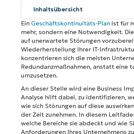
Inhaltsübersicht
Kurzüberblick
Ein
Geschäftskontinuitäts-Plan
ist für
mehr, sondern eine Notwendigkeit. Die
Was eine Business-Impact-Analyse b
auf unerwartete Störungen vorzubereit
Wiederherstellung Ihrer IT-Infrastruk
Business-Impact-Planung im Vergleic
konzentrieren sich die meisten Untern
Redundanzmaßnahmen, anstatt eine ta
Wie eine BIA Kontinuitätsentscheidu
umzusetzen.
Wie sich eine BIA auf Ihr Unternehme
An dieser Stelle wird eine Business Imp
Analyse hilft dabei, zu identifizieren,
BIA als fortlaufenden Prozess behand
wie sich Störungen auf diese auswirke
der Zeit zunehmen. In diesem Leitfaden 
Zusätzliche Überlegungen
welche Bereiche sie abdeckt und wie Sie
Anforderungen Ihres Unternehmens zug
Häufig auftretende Probleme