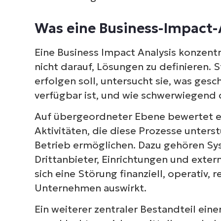
Wie NinjaOne unterstützen kann
Was eine Business-Impact-
Proaktiver Schutz durch eine Risiko
Eine Business Impact Analysis konzentri
nicht darauf, Lösungen zu definieren. 
erfolgen soll, untersucht sie, was gesc
verfügbar ist, und wie schwerwiegend 
Auf übergeordneter Ebene bewertet e
Aktivitäten, die diese Prozesse unters
Betrieb ermöglichen. Dazu gehören Sy
Drittanbieter, Einrichtungen und extern
sich eine Störung finanziell, operativ,
Unternehmen auswirkt.
Ein weiterer zentraler Bestandteil einer