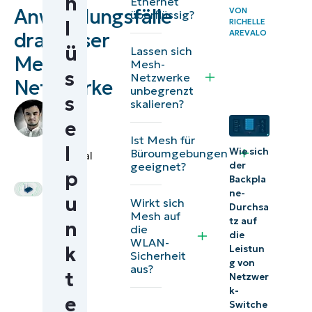
h
Ethernet
Anwendungsfälle
VON
überflüssig?
Netzwerke
l
RICHELLE
AREVALO
drahtloser
Mesh-
ü
Lassen sich
Mesh-
Netzwerke im
Mesh-
s
Netzwerke
Vergleich zu
Netzwerke
unbegrenzt
s
herkömmlichen
skalieren?
by
Access-Point-
Grant
e
Funtila
,
Ist Mesh für
Designs
l
Wie sich
Büroumgebungen
Technical
der
geeignet?
Vorteile
Writer
p
Backpla
von
ne-
u
Wirkt sich
Durchsa
drahtlosen
Mesh auf
tz auf
n
die
Mesh-
die
WLAN-
k
Netzwerken
Leistun
Sicherheit
g von
aus?
t
Leistungskompromisse
Netzwer
k-
und Einschränkungen
e
Switche