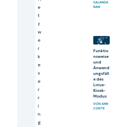
SALANDA
NinjaOne-
e
NAN
Dienste, die
t
bei
z
drahtlosen
w
Mesh-
e
Netzwerken
r
Funktio
unterstützen
k
nsweise
und
e
Die
Anwend
v
ungsfäll
Bereitstellung
e des
e
mit
Linux-
r
Kiosk-
drahtlosen
Modus
r
Mesh-
VON
ANN
i
Netzwerken
CONTE
n
vereinfachen
g