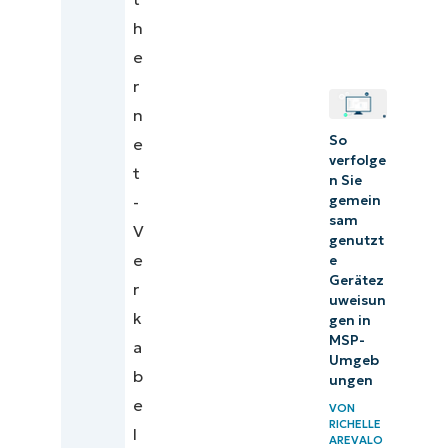
h
e
r
n
So
e
verfolge
t
n Sie
-
gemein
sam
V
genutzt
e
e
Gerätez
r
uweisun
k
gen in
MSP-
a
Umgeb
b
ungen
e
VON
RICHELLE
l
AREVALO