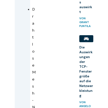
s
Geeignete
auswirk
D
Anwendungsfälle
t
r
für Mesh-
VON
GRANT
a
Netzwerke
FUNTILA
h
Die Mesh-
t
Topologie
l
bewusst
Die
o
Auswirk
gestalten
ungen
s
der
Behebung
e
TCP-
häufiger
Fenster
M
größe
Probleme
e
auf die
bei
s
Netzwer
drahtlosen
kleistun
h
g
Mesh-
-
VON
Netzwerken
ANGELO
N