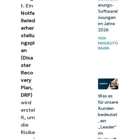
erungs-
t. Ein
Softwarel
Notfa
ösungen
llwied
im Jahre
erher
2026
stellu
VON
ngspl
MIGUELITO
BALBA
an
(Disa
ster
Reco
very
Plan,
DRP)
Was es
wird
für unsere
Kunden
erstel
bedeutet
lt, um
, ein
die
„Leader“
Risike
im