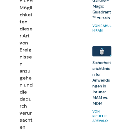
n und
Gartner®
Magic
Mögli
Quadrant
chkei
™ zu sein
ten
VON
RAHUL
diese
HIRANI
r Art
von
Ereig
nisse
Sicherheit
n
srichtlinie
anzu
n für
gehe
Anwendu
n und
ngen in
die
Intune:
MAM vs.
dadu
MDM
rch
VON
verur
RICHELLE
sacht
AREVALO
en