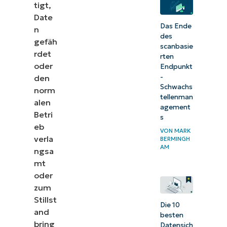
tigt,
Schlüsselelemente
Date
Das Ende
eines Disaster
n
des
gefäh
Recovery Plans
scanbasie
rdet
rten
Neun
oder
Endpunkt
Schritte
-
den
Schwachs
norm
zur
tellenman
alen
Erstellung
agement
Betri
s
eines
eb
VON
MARK
Disaster-
verla
BERMINGH
AM
Recovery-
ngsa
mt
Plans
oder
Fazit
zum
Stillst
Die 10
and
besten
bring
Datensich