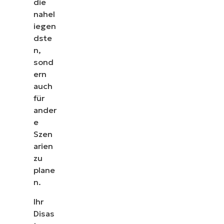
die
nahel
iegen
dste
n,
sond
ern
auch
für
ander
e
Szen
arien
zu
plane
n.
Ihr
Disas