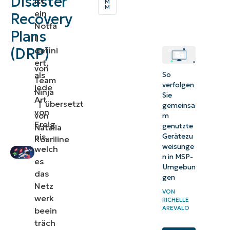
Disaster
ist
M
einem
M
ein
Recovery
DRP
Notfa
Plans
enthalten
ll
(DRP)
defini
sind,
ert,
gehören:
von
als
So
Team
verfolgen
Was ist
jede
Ninja
Sie
Art
ein
|
übersetzt
gemeinsa
von
von
Disaster
m
Ereig
genutzte
Natalia
Recovery
nis,
Gerätezu
Kouriline
Plan?
weisunge
welch
n in MSP-
es
Vier
Umgebun
das
gen
Arten
Netz
VON
der von
werk
RICHELLE
AREVALO
Disaster-
beein
träch
Recovery