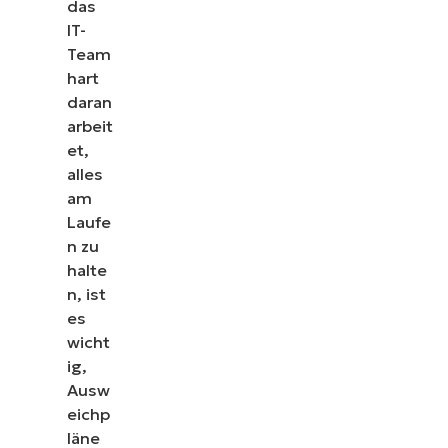
das
IT-
Team
hart
daran
arbeit
et,
alles
am
Laufe
n zu
halte
n, ist
es
wicht
ig,
Ausw
eichp
läne