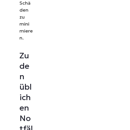
Schä
den
zu
mini
miere
n.
Zu
de
n
übl
ich
en
No
tfäl