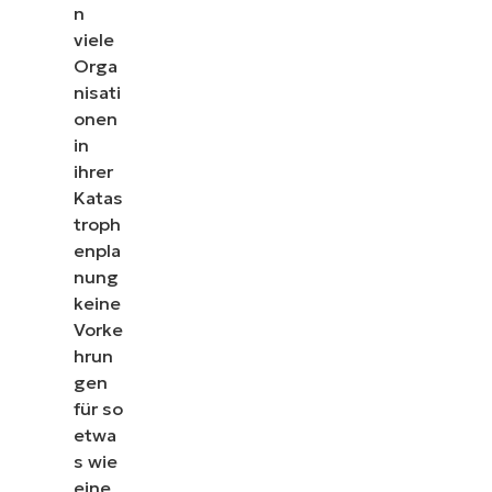
erfahren Sie, wie NinjaOne IT-Aufgaben wie
n
Endpunkt-Management, Patching, MDM, Ticketing
viele
und mehr vereinfacht
Orga
nisati
Demos ansehen
onen
in
ihrer
Katas
troph
enpla
nung
keine
Vorke
hrun
gen
für so
etwa
s wie
eine