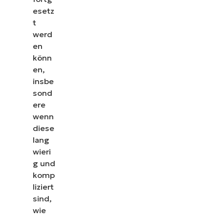
esetz
t
werd
en
könn
en,
insbe
sond
ere
wenn
diese
lang
wieri
g und
komp
liziert
sind,
wie