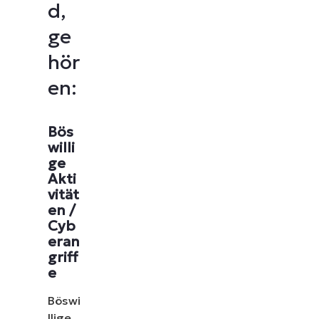
d,
ge
hör
en:
Bös
willi
ge
Akti
vität
en /
Cyb
eran
griff
e
Böswi
llige