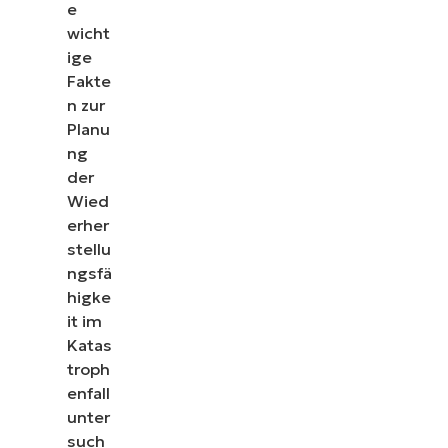
e
wicht
ige
Fakte
n zur
Planu
ng
der
Wied
erher
stellu
ngsfä
higke
it im
Katas
troph
enfall
unter
such