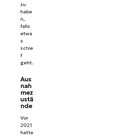
zu
habe
n,
falls
etwa
s
schie
f
geht.
Aus
nah
mez
ustä
Sehen Sie NinjaOne in
nde
Aktion
Vor
2021
Sehen Sie sich unsere On-Demand-Demos an und
hatte