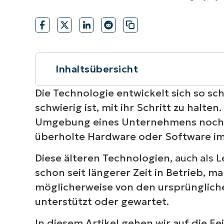
VERTRIEB KONTAKTIEREN
P
VERTRIEB KONTAKTIEREN
VERTRIEB KONTAKTIEREN
PRODUKT
P
ROADMAP
PLATTFORM
VERTRIEB KONTAKTIEREN
P
Inhaltsübersicht
Kurzüberblick
Die Technologie entwickelt sich so sc
schwierig ist, mit ihr Schritt zu halten
Was ist ein Legacy-System?
Umgebung eines Unternehmens noch ä
überholte Hardware oder Software im 
Merkmale von Altsystemen
Diese älteren Technologien,
auch als 
Welche Arten von Altsystemen gibt e
schon seit längerer Zeit in Betrieb, m
möglicherweise von den ursprüngliche
Was sind Legacy-Anwendungen?
unterstützt oder gewartet.
In diesem Artikel gehen wir auf die F
Warum werden Legacy-Systeme imme