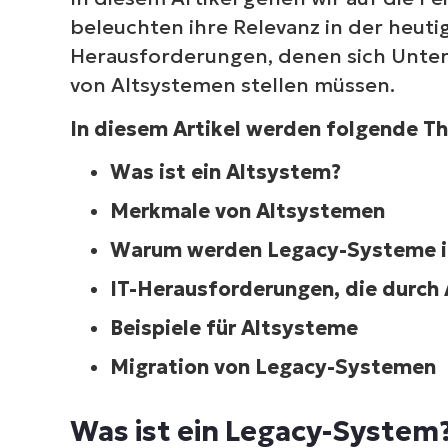
beleuchten ihre Relevanz in der heuti
Was sind einige Beispiele für Legac
Herausforderungen, denen sich Unte
von Altsystemen stellen müssen.
Welche Branchen verwenden Altsyst
In diesem Artikel werden folgende 
IT-Herausforderungen, die durch Al
Was ist ein Altsystem?
Merkmale von Altsystemen
Migration von Legacy-Systemen
Warum werden Legacy-Systeme i
Modernisierungsansätze für Altsyst
IT-Herausforderungen, die durch
Wie funktioniert die Datenmigration
Beispiele für Altsysteme
Migration von Legacy-Systemen
Techniken zur Modernisierung ältere
NinjaOne hilft bei alten Technologien
Was ist ein Legacy-System