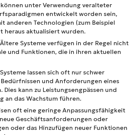
ehen Sie sich unsere On-Demand-Demos an u
können unter Verwendung veralteter
ahren Sie, wie NinjaOne IT-Aufgaben wie Endpu
fsparadigmen entwickelt worden sein,
anagement, Patching, MDM, Ticketing und me
mit anderen Technologien (zum Beispiel
vereinfacht
t heraus aktualisiert wurden.
Ältere Systeme verfügen in der Regel nicht
Demos ansehen
le und Funktionen, die in ihren aktuellen
Systeme lassen sich oft nur schwer
n Bedürfnissen und Anforderungen eines
 Dies kann zu Leistungsengpässen und
ng an das Wachstum führen.
isen oft eine geringe Anpassungsfähigkeit
n neue Geschäftsanforderungen oder
en oder das Hinzufügen neuer Funktionen