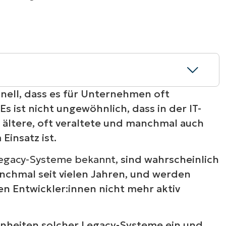
RODUKTVORSTELLUNG ANSEHEN
VORSTELLUNG ANSEHEN
RODUKTVORSTELLUNG ANSEHEN
PRODUKT-
RODUKTVORSTELLUNG ANSEHEN
hnell, dass es für Unternehmen oft
. Es ist nicht ungewöhnlich, dass in der IT-
ltere, oft veraltete und manchmal auch
Einsatz ist.
Legacy-Systeme bekannt
, sind wahrscheinlich
s?
anchmal seit vielen Jahren, und werden
n Entwickler:innen nicht mehr aktiv
einheiten solcher Legacy-Systeme ein und
r noch verwendet?