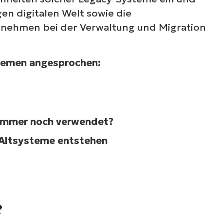
gen digitalen Welt sowie die
y-Systeme?
rnehmen bei der Verwaltung und Migration
eme?
Themen angesprochen:
tsysteme entstehen
mmer noch verwendet?
eme
 Altsysteme entstehen
 zur Aktualisierung von Altsystemen?
r Software
?