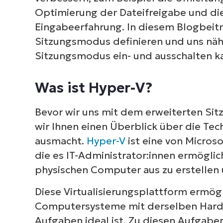
Optimierung der Dateifreigabe und di
Best Practices für den erweitert
Eingabeerfahrung. In diesem Blogbeit
Sitzungsmodus definieren und uns näh
Verwaltung des erweiterten Sitz
Sitzungsmodus ein- und ausschalten k
Was ist Hyper-V?
Bevor wir uns mit dem erweiterten S
wir Ihnen einen Überblick über die Te
ausmacht.
Hyper-V
ist eine von Microso
die es IT-Administrator:innen ermöglic
physischen Computer aus zu erstellen 
Diese Virtualisierungsplattform ermög
Computersysteme mit derselben Hardw
Aufgaben ideal ist. Zu diesen Aufgabe