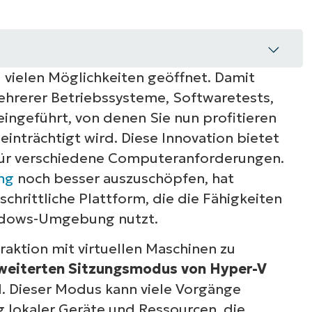
 vielen Möglichkeiten geöffnet. Damit
hrerer Betriebssysteme, Softwaretests,
ingeführt, von denen Sie nun profitieren
inträchtigt wird. Diese Innovation bietet
modus?
 für verschiedene Computeranforderungen.
ung
noch besser auszuschöpfen, hat
tzungsmodus aktivieren und deaktivieren?
schrittliche Plattform, die die Fähigkeiten
indows-Umgebung nutzt.
eiterten Sitzungsmodus
aktion mit virtuellen Maschinen zu
terten Sitzungsmodus und deren
weiterten Sitzungsmodus von Hyper-V
. Dieser Modus kann viele Vorgänge
odus von Hyper-V
g lokaler Geräte und Ressourcen, die