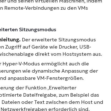
Sehen Sie NinjaOne i
er und seinen virtuellen Maschinen, indem
 von Remote-Verbindungen zu den VMs
Aktion
eiterten Sitzungsmodus
ehen Sie sich unsere On-Demand-Demos an u
mleitung.
Der erweiterte Sitzungsmodus
ahren Sie, wie NinjaOne IT-Aufgaben wie Endpu
n Zugriff auf Geräte wie Drucker, USB-
anagement, Patching, MDM, Ticketing und me
wischenablage direkt vom Hostsystem aus.
vereinfacht
r Hyper-V-Modus ermöglicht auch die
Demos ansehen
serungen wie dynamische Anpassung der
und anpassbare VM-Fenstergrößen.
ierung der Funktion ‚Erweiterter
timierte Dateifreigabe, zum Beispiel das
n Dateien oder Text zwischen dem Host und
 Netzwerkfreigaben erforderlich sind.