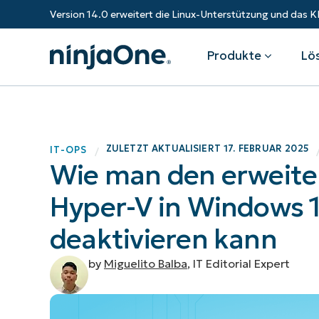
Version 14.0 erweitert die Linux-Unterstützung und da
Produkte
Lö
Produkte
Nach Industrie
Partner
Ressourcen
ZULETZT AKTUALISIERT
17. FEBRUAR 2025
IT-OPS
/
Wie man den erweite
Endpunkt-Management
Technologieunternehmen
Überblick
Ressourcen-Center
Fe
Gesundheitswesen
Expandieren Sie Ihr Geschäft und
Hyper-V in Windows 1
Bundesregierung
RMM
Blog
Ba
stärken Sie Ihre Kunden.
Staatliche Institutionen
Bildungssektor
deaktivieren kann
Autonomes Patch-Management
ROI-Rechner
S
Finanzinstitute
Fertigungs
Value-Added-Reseller
Endpunktsicherheit
Trust Center
Mo
by
Miguelito Balba
, IT Editorial Expert
Dokumentation
NinjaOne Academy
IT