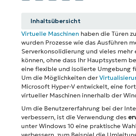
Inhaltsübersicht
Virtuelle Maschinen
haben die Türen zu
Kurzüberblick
wurden Prozesse wie das Ausführen me
Was ist Hyper-V?
Serverkonsolidierung und vieles mehr e
können, ohne dass Ihr Hauptsystem bee
Was ist der erweiterte Sitzungs
eine flexible und isolierte Umgebung
Um die Möglichkeiten der
Virtualisier
Wie kann man den erweiterten Si
Microsoft Hyper-V entwickelt, eine fort
virtueller Maschinen innerhalb der W
Praktische Anwendungen des erw
Um die Benutzererfahrung bei der Inter
Häufige Probleme mit dem erwei
verbessern, ist die Verwendung des
er
Behebung
unter Windows 10 eine praktische Wahl
FAQs zum erweiterten Sitzungsm
verbessern, zum Beispiel die Umleitun