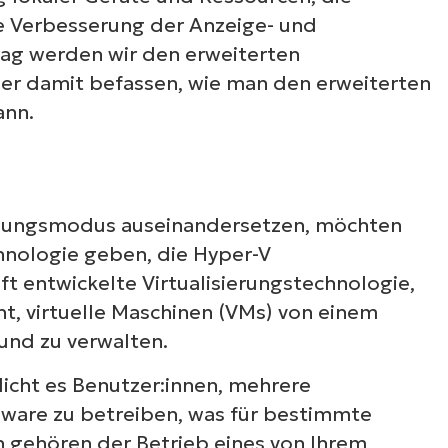
e Verbesserung der Anzeige- und
en Sitzungsmodus
rag werden wir den erweiterten
er damit befassen, wie man den erweiterten
ungsmodus in Hyper-V
ann.
itzungsmodus auseinandersetzen, möchten
chnologie geben, die Hyper-V
ft entwickelte Virtualisierungstechnologie,
ht, virtuelle Maschinen (VMs) von einem
und zu verwalten.
licht es Benutzer:innen, mehrere
are zu betreiben, was für bestimmte
n gehören der Betrieb eines von Ihrem