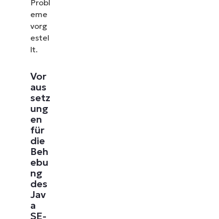
Probl
eme
vorg
estel
lt.
Vor
aus
setz
ung
en
für
die
Beh
ebu
ng
des
Jav
a
SE-