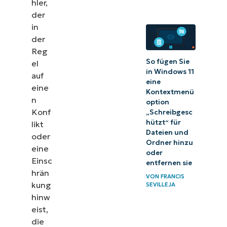
hler,
der
in
der
Reg
So fügen Sie
el
in Windows 11
auf
eine
eine
Kontextmenü
n
option
Konf
„Schreibgesc
hützt“ für
likt
Dateien und
oder
Ordner hinzu
eine
oder
Einsc
entfernen sie
hrän
VON
FRANCIS
kung
SEVILLEJA
hinw
eist,
die