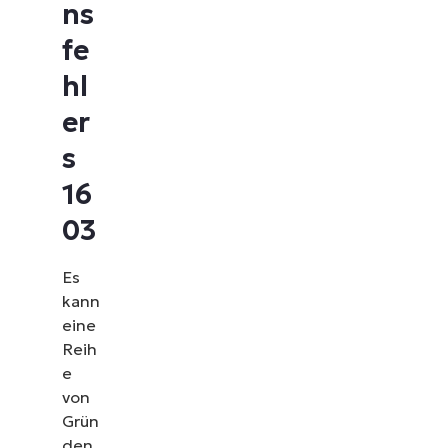
ns
fe
hl
er
s
16
03
Es
kann
eine
Reih
e
von
Grün
den