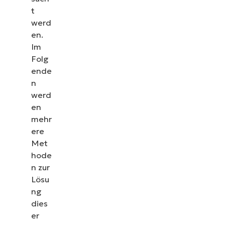
t
werd
en.
Im
Folg
ende
n
werd
en
mehr
ere
Met
hode
n zur
Lösu
ng
dies
er