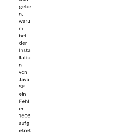
gebe
n,
waru
m
bei
der
Insta
llatio
n
von
Java
SE
ein
Fehl
er
1603
aufg
etret