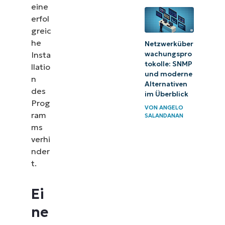
eine
erfol
greic
he
Netzwerküber
wachungspro
Insta
tokolle: SNMP
llatio
und moderne
n
Alternativen
des
im Überblick
Prog
VON
ANGELO
ram
SALANDANAN
ms
verhi
nder
t.
Ei
ne