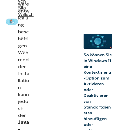
von
Beherrschen Sie
ware
Sila
die
entw
Willsch
icklu
verschiedenen
ng
Möglichkeiten
besc
zur
häfti
Fehlerbehebung
gen.
bei einem 1603-
Wäh
So können Sie
rend
Fehler während
in Windows 11
der
eine
der Installation
Kontextmenü
Insta
von Java SE
-Option zum
llatio
Aktivieren
n
oder
kann
Deaktivieren
jedo
von
Standortdien
ch
sten
der
hinzufügen
Java
oder
-