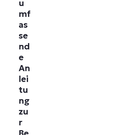
u
mf
as
se
nd
e
An
lei
tu
ng
zu
r
Be