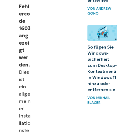
entfernen
Fehl
VON
ANDREW
erco
GONO
de
1603
ang
ezei
So fügen Sie
gt
Windows-
wer
Sicherheit
den.
zum Desktop-
Dies
Kontextmenü
in Windows 11
ist
hinzu oder
ein
entfernen sie
allge
VON
MIKHAIL
mein
BLACER
er
Insta
llatio
nsfe