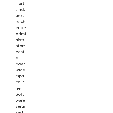
lliert
sind,
unzu
reich
ende
Admi
nistr
atorr
echt
e
oder
wide
rsprü
chlic
he
Soft
ware
verur
sach