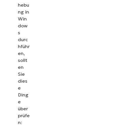
erfahren Sie, wie NinjaOne IT-Aufgaben wie
hebu
Endpunkt-Management, Patching, MDM,
ng in
Ticketing und mehr vereinfacht
Win
dow
Demos ansehen
s
durc
hführ
en,
sollt
en
Sie
dies
e
Ding
e
über
prüfe
n: