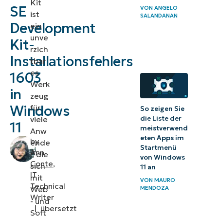
Kit
SE
VON
ANGELO
Installationsfehlers
ist
SALANDANAN
Development
ein
1603
unve
Kit-
rzich
Häufige
Installationsfehlers
tbar
Ursachen
es
1603
für den
Werk
in
Java-
zeug
Fehler
Windows
für
So zeigen Sie
viele
die Liste der
1603
11
meistverwend
Anw
eten Apps im
by
ende
Warum der
Startmenü
Ann
r, die
Fehler 1603
von Windows
Conte
,
sich
11 an
bei der
IT
mit
VON
MAURO
Java-
Technical
Web
MENDOZA
Writer
Installation?
- und
|
übersetzt
Soft