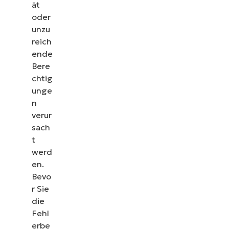
ät
oder
unzu
reich
ende
Bere
chtig
unge
n
verur
sach
t
werd
en.
Sehen Sie NinjaOne in
Bevo
r Sie
Aktion
die
Fehl
Sehen Sie sich unsere On-Demand-Demos an und
erbe