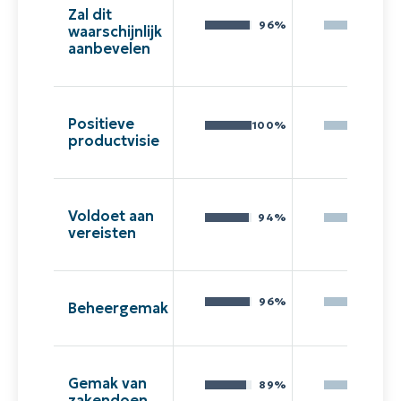
Zal dit
96%
85
waarschijnlijk
aanbevelen
Positieve
100%
90
productvisie
Voldoet aan
94%
85
vereisten
96%
75
Beheergemak
Gemak van
89%
79
zakendoen