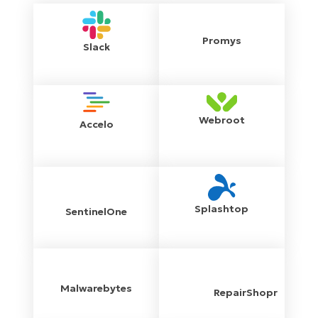
Promys
Slack
Webroot
Accelo
Splashtop
SentinelOne
Malwarebytes
RepairShopr