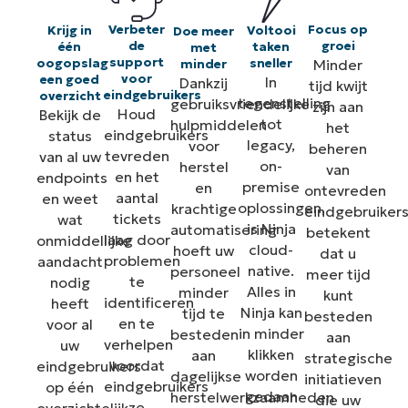
Verbeter
Focus op
Voltooi
Krijg in
Doe meer
de
groei
taken
één
met
support
sneller
Minder
oogopslag
minder
voor
een goed
In
Dankzij
tijd kwijt
eindgebruikers
overzicht
tegenstelling
gebruiksvriendelijke
zijn aan
Houd
Bekijk de
tot
hulpmiddelen
het
eindgebruikers
status
legacy,
voor
beheren
tevreden
van al uw
on-
herstel
van
en het
endpoints
premise
en
ontevreden
aantal
en weet
oplossingen,
krachtige
eindgebruiker
tickets
wat
is Ninja
automatisering
betekent
laag door
onmiddellijke
cloud-
hoeft uw
dat u
problemen
aandacht
native.
personeel
meer tijd
te
nodig
Alles in
minder
kunt
identificeren
heeft
Ninja kan
tijd te
besteden
en te
voor al
in minder
besteden
aan
verhelpen
uw
klikken
aan
strategische
voordat
eindgebruikers
worden
dagelijkse
initiatieven
eindgebruikers
op één
gedaan
herstelwerkzaamheden
die uw
ze