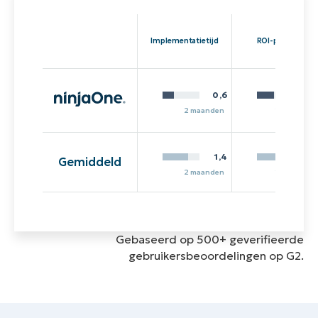
Implementatietijd
ROI-periode
0,6
6,
2 maanden
13 maande
1,4
12,
Gemiddeld
2 maanden
13 maande
Gebaseerd op 500+ geverifieerde
gebruikersbeoordelingen op G2.