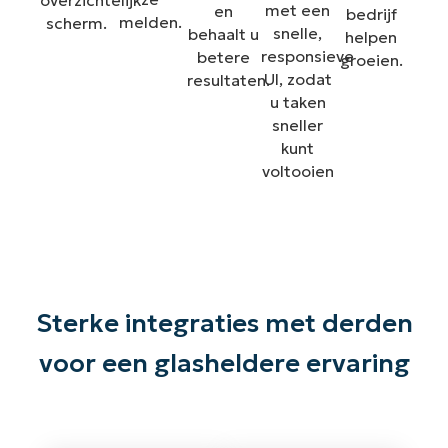
overzichtelijk
met een
en
bedrijf
melden.
scherm.
snelle,
behaalt u
helpen
responsieve
betere
groeien.
UI, zodat
resultaten.
u taken
sneller
kunt
voltooien
Sterke integraties met derden
voor een glasheldere ervaring