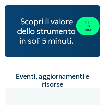
zero
tuoi
serve,
server.
per
comp
un
in
server
quando
eventuali
costo
pochi
secondo
ti
audit.
minimo.
minuti.
necessità.
serve.
Scopri il valore
Fai
un
dello strumento
tour
in soli 5 minuti.
Eventi, aggiornamenti e
risorse