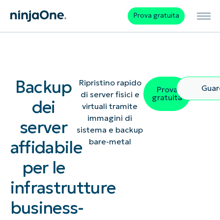
Prova gratuita
Backup
Ripristino rapido
Guar
Prova
di server fisici e
gratuita
dei
virtuali tramite
immagini di
server
sistema e backup
affidabile
bare-metal
per le
infrastrutture
business-