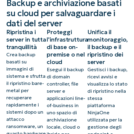
Backup e archiviazione basati
su cloud per salvaguardare i
dati del server
Ripristina i
Proteggi
Unifica il
server in tutta
l'infrastruttura
monitoraggio,
tranquillità
di base on-
il backup e il
premise o nel
ripristino dei
Crea backup
cloud
server
basati su
immagini di
Esegui il backup
Gestisci i backup,
sistema e sfrutta
di domain
ricevi avvisi e
il ripristino bare-
controller, file
visualizza lo stato
metal per
server e
di ripristino nella
recuperare
applicazioni line-
stessa
rapidamente i
of-business in
piattaforma
sistemi dopo un
uno spazio di
NinjaOne
attacco
archiviazione
utilizzata per la
ransomware, un
locale, cloud o
gestione degli
guasto hardware