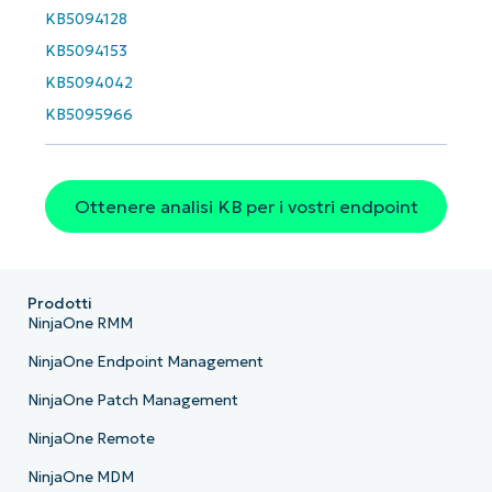
KB5094128
Phone
number*
KB5094153
KB5094042
Paese
KB5095966
Company
name*
Ottenere analisi KB per i vostri endpoint
Prodotti
NinjaOne RMM
NinjaOne Endpoint Management
NinjaOne Patch Management
NinjaOne Remote
NinjaOne MDM