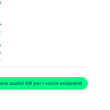
3
4
4
7
1
9
4
re analisi KB per i vostri endpoint