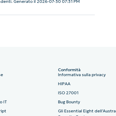
endenti. Generato il 2026-07-30 07:31 PM
Conformità
se
Informativa sulla privacy
HIPAA
ISO 27001
o IT
Bug Bounty
ript
Gli Essential Eight dell’Austr