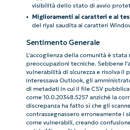
visibilità dello stato di avvio prot
Miglioramenti ai caratteri e al te
del riyal saudita ai caratteri Wind
Ini
Non è richiesta
Sentimento Generale
L'accoglienza della comunità è stata 
preoccupazioni tecniche. Sebbene l'
vulnerabilità di sicurezza e risolva 
interessava Outlook, gli amministrato
di metadati in cui il file CSV pubblic
come 10.0.20348.5257 anziché la cor
discrepanza ha fatto sì che gli scann
contrassegnassero erroneamente i s
come vulnerabili, creando confusione 