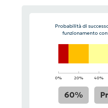
CONTATTO COMMERCIALE
G
CONTATTO COMMERCIALE
G
CONTATTO COMMERCIALE
CONTATTO COMMERCIALE
GUARDA
G
PIATTAFORMA
Probabilità di successo
funzionamento cont
0%
20%
40%
60%
P