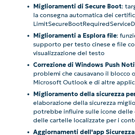
Miglioramenti di Secure Boot
: ta
la consegna automatica dei certific
LimitSecureBootRequiredServiceDat
Miglioramenti a Esplora file
: funz
supporto per testo cinese e file co
visualizzazione del testo
Correzione di Windows Push Noti
problemi che causavano il blocco o 
Microsoft Outlook e di altre appl
Miglioramento della sicurezza per
elaborazione della sicurezza miglior
potrebbe influire sulle icone delle
delle cartelle localizzate per i cont
Aggiornamenti dell'app Sicurezz