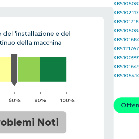
KB510608
UARDA UNA DEMO
UARDA UNA DEMO
KB5102117
 UNA DEMO
UARDA UNA DEMO
ROADMAP DEI PRODOTTI
KB5101718
KB510608
 dell'installazione e del
KB510168
inuo della macchina
KB512176
KB510099
KB510164
KB510641
60%
80%
100%
Ottene
roblemi Noti