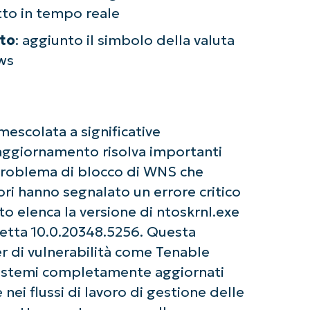
etto in tempo reale
sto
: aggiunto il simbolo della valuta
ows
ziate con le analisi KB guidate dall'AI di Ninja
 alcuna carta di credito e si ha accesso completo a tutte 
First
and
last
name*
mescolata a significative
Business
email*
aggiornamento risolva importanti
il problema di blocco di WNS che
Phone
ri hanno segnalato un errore critico
number*
ato elenca la versione di ntoskrnl.exe
Paese
retta 10.0.20348.5256. Questa
er di vulnerabilità come Tenable
Company
istemi completamente aggiornati
name*
nei flussi di lavoro di gestione delle