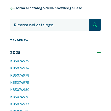
number*
Torna al catalogo della Knowledge Base
Paese
Ricerca
Company
name*
TENDENZA
2025
KB5074979
KB5074974
KB5074978
KB5074975
KB5074980
KB5074976
KB5074977