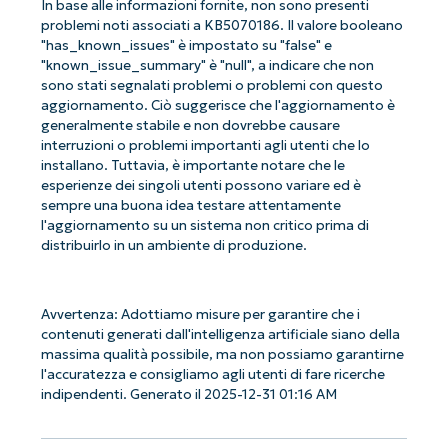
In base alle informazioni fornite, non sono presenti
problemi noti associati a KB5070186. Il valore booleano
"has_known_issues" è impostato su "false" e
"known_issue_summary" è "null", a indicare che non
sono stati segnalati problemi o problemi con questo
aggiornamento. Ciò suggerisce che l'aggiornamento è
generalmente stabile e non dovrebbe causare
interruzioni o problemi importanti agli utenti che lo
installano. Tuttavia, è importante notare che le
esperienze dei singoli utenti possono variare ed è
sempre una buona idea testare attentamente
l'aggiornamento su un sistema non critico prima di
Iniziate con le analisi KB guidate
distribuirlo in un ambiente di produzione.
dall'AI di NinjaOne!
Non è richiesta alcuna carta di credito e si ha
accesso completo a tutte le funzionalità.
Avvertenza: Adottiamo misure per garantire che i
First
and
contenuti generati dall'intelligenza artificiale siano della
last
name*
massima qualità possibile, ma non possiamo garantirne
l'accuratezza e consigliamo agli utenti di fare ricerche
Business
email*
indipendenti. Generato il 2025-12-31 01:16 AM
Phone