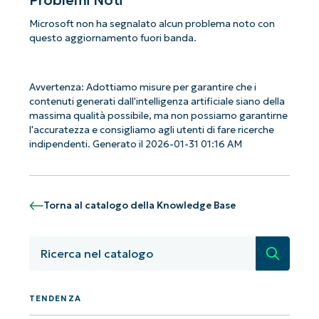
Microsoft non ha segnalato alcun problema noto con
questo aggiornamento fuori banda.
Avvertenza: Adottiamo misure per garantire che i
contenuti generati dall'intelligenza artificiale siano della
massima qualità possibile, ma non possiamo garantirne
l'accuratezza e consigliamo agli utenti di fare ricerche
indipendenti. Generato il 2026-01-31 01:16 AM
Torna al catalogo della Knowledge Base
Ricerca
Iniziate con le analisi KB guidate
dall'AI di NinjaOne!
Non è richiesta alcuna carta di credito e si ha
TENDENZA
accesso completo a tutte le funzionalità.