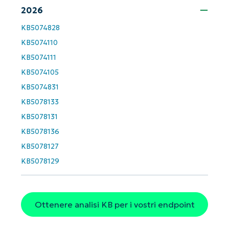
First
and
2026
last
name*
KB5074828
Business
email*
KB5074110
KB5074111
Phone
KB5074105
number*
KB5074831
Paese
KB5078133
KB5078131
Company
KB5078136
name*
KB5078127
KB5078129
Ottenere analisi KB per i vostri endpoint