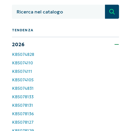
dall'AI di NinjaOne!
Non è richiesta alcuna carta di credito e si ha
Ricerca
accesso completo a tutte le funzionalità.
First
and
last
TENDENZA
name*
Business
email*
2026
KB5074828
Phone
number*
KB5074110
KB5074111
Paese
KB5074105
KB5074831
Company
name*
KB5078133
KB5078131
KB5078136
KB5078127
KB5078129