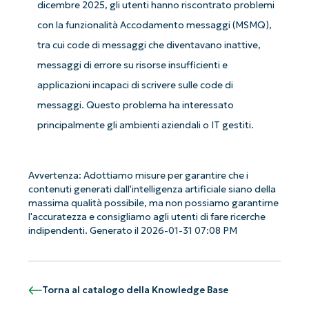
dicembre 2025, gli utenti hanno riscontrato problemi
con la funzionalità Accodamento messaggi (MSMQ),
tra cui code di messaggi che diventavano inattive,
messaggi di errore su risorse insufficienti e
applicazioni incapaci di scrivere sulle code di
messaggi. Questo problema ha interessato
principalmente gli ambienti aziendali o IT gestiti.
Avvertenza: Adottiamo misure per garantire che i
contenuti generati dall'intelligenza artificiale siano della
massima qualità possibile, ma non possiamo garantirne
l'accuratezza e consigliamo agli utenti di fare ricerche
indipendenti. Generato il 2026-01-31 07:08 PM
Iniziate con le analisi KB guidate
Torna al catalogo della Knowledge Base