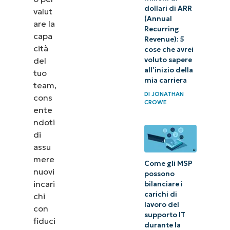
dollari di ARR
valut
(Annual
are la
Recurring
capa
Revenue): 5
cità
cose che avrei
voluto sapere
del
all’inizio della
tuo
mia carriera
team,
DI
JONATHAN
cons
CROWE
ente
ndoti
di
assu
mere
Come gli MSP
nuovi
possono
incari
bilanciare i
carichi di
chi
lavoro del
con
supporto IT
fiduci
durante la