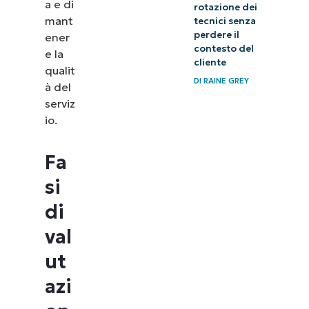
a e di
rotazione dei
mant
tecnici senza
perdere il
ener
contesto del
e la
cliente
qualit
DI
RAINE GREY
à del
serviz
io.
Fa
si
di
val
ut
azi