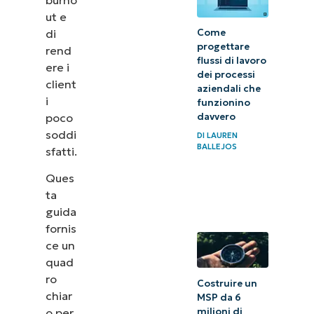
ut e
di
Come
progettare
rend
flussi di lavoro
ere i
dei processi
client
aziendali che
i
funzionino
poco
davvero
soddi
DI
LAUREN
BALLEJOS
sfatti.
Ques
ta
guida
fornis
ce un
quad
ro
Costruire un
chiar
MSP da 6
milioni di
o per