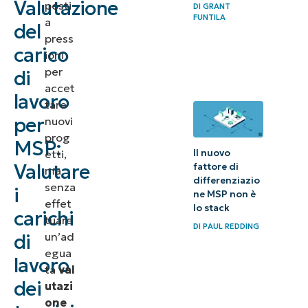
Valutazione
posti
DI
GRANT
della
FUNTILA
a
del
capacità
press
carico
dei tecnici
ioni
per
di
Automatizzare
accet
lavoro
tare
il quadro di
per
nuovi
valutazione
prog
MSP:
del carico di
Il nuovo
etti,
lavoro
Valutare
fattore di
ma
differenziazio
senza
i
ne MSP non è
5 modi in cui
effet
lo stack
carichi
gli strumenti
tuare
DI
PAUL REDDING
un’ad
RMM
di
egua
semplificano
lavoro
ta
val
la
dei
utazi
valutazione
one