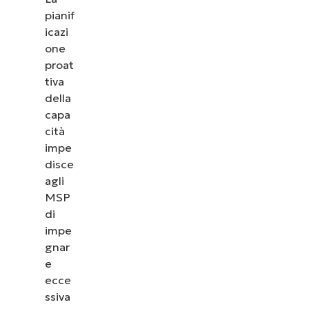
pianif
icazi
one
proat
tiva
della
capa
cità
impe
disce
agli
MSP
di
impe
gnar
e
ecce
ssiva