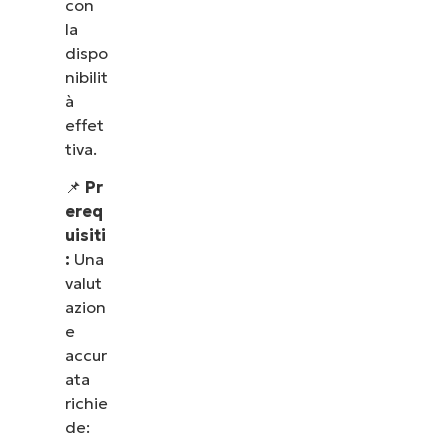
con
la
dispo
nibilit
à
effet
tiva.
📌
Pr
ereq
uisiti
:
Una
valut
azion
e
accur
ata
richie
de: