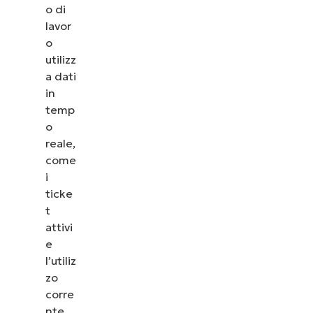
o di
lavor
o
utilizz
a dati
in
temp
o
reale,
come
i
ticke
t
attivi
e
l’utiliz
zo
corre
nte,