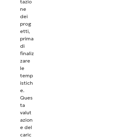
tazio
ne
dei
prog
etti,
prima
di
finaliz
zare
le
temp
istich
e.
Ques
ta
valut
azion
e del
caric