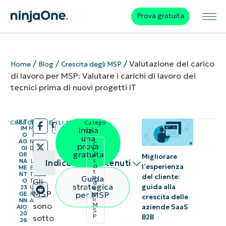
Prova gratuita
/
/
/
Valutazione del carico
Home
Blog
Crescita degli MSP
di lavoro per MSP: Valutare i carichi di lavoro dei
tecnici prima di nuovi progetti IT
ULT
8
CRESCITA DEGLI MSP
Catego
/
/
IM
M
Inizia
rie:
O
I
una
AG
N
C
prova
GI
D
r
gratuita
OR
I
e
Migliorare
s
NA
L
Indice dei contenuti
l’esperienza
ci
ME
E
t
NT
T
del cliente:
Guida
a
Gli
O
T
d
Riepilogo
strategica
guida alla
23
U
e
MSP
per MSP
GE
R
g
crescita delle
li
NN
A
sono
M
Fasi di
aziende SaaS
AIO
S
20
P
sotto
B2B
26
valutazione