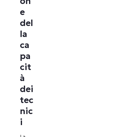
on
e
del
la
ca
pa
cit
à
dei
tec
nic
i
La